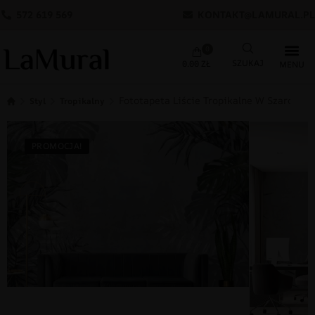
572 619 569
KONTAKT@LAMURAL.PL
0
0.00
ZŁ
Fototapeta Liście Tropikalne W Szarości
Styl
Tropikalny
PROMOCJA!