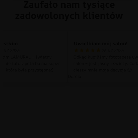
Zaufało nam tysiące
zadowolonych klientów
zystkim
Uwielbiam mój salon!
0.07.2026
26.07.2026
tkim LAMURAL – świetny
Odkąd kupiliśmy fototapetę uw
 mnie fototapeta bo ma super
salon – jest jasny i świeży. Cod
a, która była przystępna:)
cieszy mnie moja decyzja 🙂
Dorcia