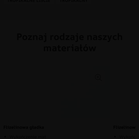
TROPIKALNE LIŚCIE
TROPIKALNY
Poznaj rodzaje naszych
materiałów
Flizelinowa gładka
Flizelinow
Wykończenie mat
Wykończe