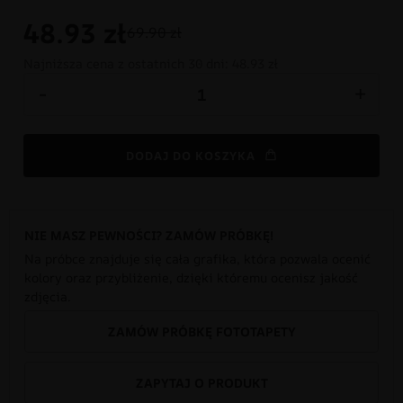
48.93
zł
69.90 zł
Najniższa cena z ostatnich 30 dni:
48.93 zł
-
+
DODAJ DO KOSZYKA
NIE MASZ PEWNOŚCI? ZAMÓW PRÓBKĘ!
Na próbce znajduje się cała grafika, która pozwala ocenić
kolory oraz przybliżenie, dzięki któremu ocenisz jakość
zdjęcia.
ZAMÓW PRÓBKĘ FOTOTAPETY
ZAPYTAJ O PRODUKT