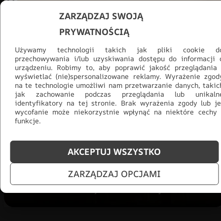
ZARZĄDZAJ SWOJĄ
PRYWATNOŚCIĄ
Używamy technologii takich jak pliki cookie d
przechowywania i/lub uzyskiwania dostępu do informacji 
urządzeniu. Robimy to, aby poprawić jakość przeglądania 
wyświetlać (nie)spersonalizowane reklamy. Wyrażenie zgod
na te technologie umożliwi nam przetwarzanie danych, takic
jak zachowanie podczas przeglądania lub unikaln
Promocja -30% na wszystko! Taka
identyfikatory na tej stronie. Brak wyrażenia zgody lub je
okazja się nie powtórzy!
wycofanie może niekorzystnie wpłynąć na niektóre cechy 
funkcje.
Tylko teraz: Cały asortyment
30% taniej.
Odśwież
salon na lato!
AKCEPTUJ WSZYSTKO
ZOBACZ PRODUKTY
ZARZĄDZAJ OPCJAMI