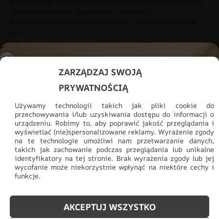
w stylu urban jungleCzym jest styl urban jungle?Fototapeta
Jasnozielone Liście Egzotyczne – świeżość i
lekkośćFototapeta Tropikalna Zieleń – mocniejszy akcent
we…
ZARZĄDZAJ SWOJĄ
PRYWATNOŚCIĄ
Używamy technologii takich jak pliki cookie do
przechowywania i/lub uzyskiwania dostępu do informacji o
urządzeniu. Robimy to, aby poprawić jakość przeglądania i
wyświetlać (nie)spersonalizowane reklamy. Wyrażenie zgody
na te technologie umożliwi nam przetwarzanie danych,
takich jak zachowanie podczas przeglądania lub unikalne
identyfikatory na tej stronie. Brak wyrażenia zgody lub jej
wycofanie może niekorzystnie wpłynąć na niektóre cechy i
funkcje.
AKCEPTUJ WSZYSTKO
Ile kosztuje fototapeta do salonu z panoramą miasta na ścianie