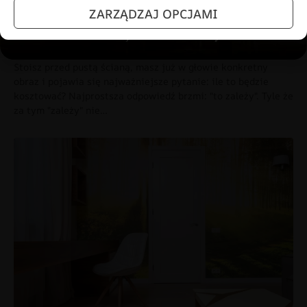
10 LIPCA 2026
ZARZĄDZAJ OPCJAMI
Ile kosztuje fototapeta i co realnie
wpływa na cenę
Stoisz przed pustą ścianą, masz już w głowie konkretny
obraz i pojawia się najważniejsze pytanie: ile to będzie
kosztować? Najprostsza odpowiedź brzmi: "to zależy". Tyle że
za tym "zależy" nie…