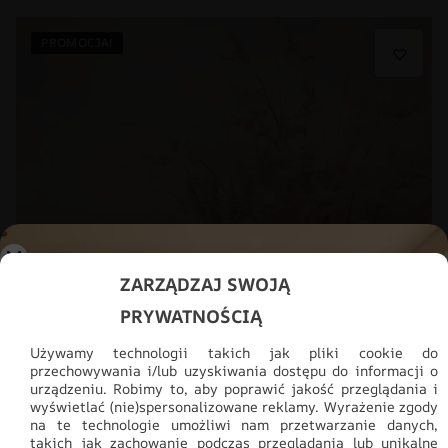
PROMOCJA!
ZARZĄDZAJ SWOJĄ
PRYWATNOŚCIĄ
Używamy technologii takich jak pliki cookie do
przechowywania i/lub uzyskiwania dostępu do informacji o
urządzeniu. Robimy to, aby poprawić jakość przeglądania i
wyświetlać (nie)spersonalizowane reklamy. Wyrażenie zgody
na te technologie umożliwi nam przetwarzanie danych,
takich jak zachowanie podczas przeglądania lub unikalne