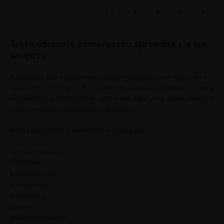
1
2
3
4
Jakie odcienie pomarańczu sprawdzą się we
wnętrzu
Pomarańcz jest kolorem wyjątkowo uniwersalnym – może działać
jako subtelne tło albo mocny akcent aranżacyjny. Jasne odcienie
rozświetlają pomieszczenie, natomiast
tapety na ścianę
bardziej
nasycone nadają przestrzeni charakteru.
Wśród popularnych wariantów znajdują się:
jasny pomarańcz,
morelowy,
brzoskwiniowy,
bursztynowy,
terakotowy,
rdzawy,
głęboki pomarańcz.