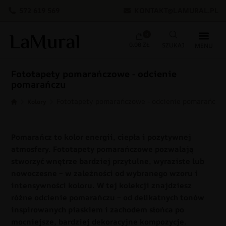
572 619 569
KONTAKT@LAMURAL.PL
0
0.00
ZŁ
Fototapety pomarańczowe - odcienie
pomarańczu
Fototapety pomarańczowe - odcienie pomarańczu
Kolory
Pomarańcz to kolor energii, ciepła i pozytywnej
atmosfery. Fototapety pomarańczowe pozwalają
stworzyć wnętrze bardziej przytulne, wyraziste lub
nowoczesne – w zależności od wybranego wzoru i
intensywności koloru. W tej kolekcji znajdziesz
różne odcienie pomarańczu – od delikatnych tonów
inspirowanych piaskiem i zachodem słońca po
mocniejsze, bardziej dekoracyjne kompozycje.