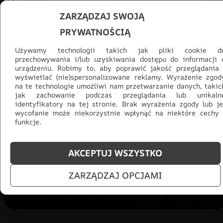
ZARZĄDZAJ SWOJĄ
PRYWATNOŚCIĄ
Używamy technologii takich jak pliki cookie d
przechowywania i/lub uzyskiwania dostępu do informacji 
urządzeniu. Robimy to, aby poprawić jakość przeglądania 
wyświetlać (nie)spersonalizowane reklamy. Wyrażenie zgod
na te technologie umożliwi nam przetwarzanie danych, takic
jak zachowanie podczas przeglądania lub unikaln
Promocja -30% na wszystko! Taka
identyfikatory na tej stronie. Brak wyrażenia zgody lub je
okazja się nie powtórzy!
wycofanie może niekorzystnie wpłynąć na niektóre cechy 
funkcje.
Tylko teraz: Cały asortyment
30% taniej.
Odśwież
salon na lato!
AKCEPTUJ WSZYSTKO
ZOBACZ PRODUKTY
ZARZĄDZAJ OPCJAMI