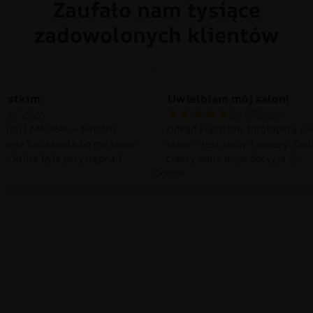
Zaufało nam tysiące
zadowolonych klientów
zystkim
Uwielbiam mój salon!
0.07.2026
26.07.2026
tkim LAMURAL – świetny
Odkąd kupiliśmy fototapetę uw
 mnie fototapeta bo ma super
salon – jest jasny i świeży. Cod
a, która była przystępna:)
cieszy mnie moja decyzja 🙂
Dorcia