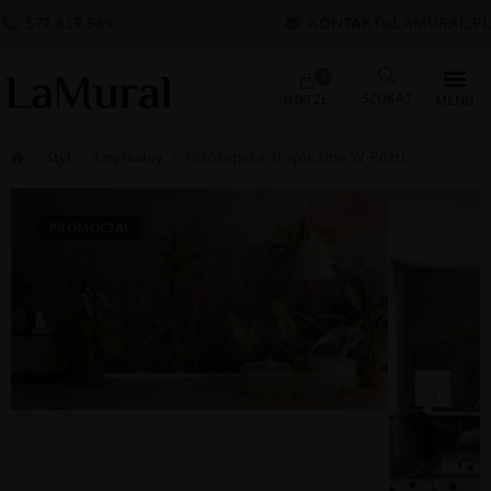
572 619 569
KONTAKT@LAMURAL.PL
0
0.00
ZŁ
Fototapeta Tropikalna W Różu
Styl
Tropikalny
PROMOCJA!