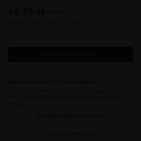
48.93
zł
69.90 zł
Najniższa cena z ostatnich 30 dni:
48.93 zł
-
+
DODAJ DO KOSZYKA
NIE MASZ PEWNOŚCI? ZAMÓW PRÓBKĘ!
Na próbce znajduje się cała grafika, która pozwala ocenić
kolory oraz przybliżenie, dzięki któremu ocenisz jakość
zdjęcia.
ZAMÓW PRÓBKĘ FOTOTAPETY
ZAPYTAJ O PRODUKT