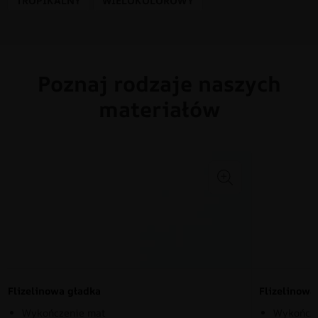
TROPIKALNY
WIELOKOLOROWY
Poznaj rodzaje naszych
materiałów
Flizelinowa gładka
Flizelinow
Wykończenie mat
Wykończe