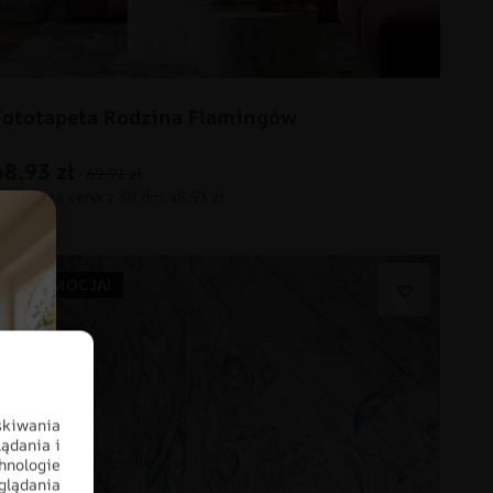
Fototapeta Rodzina Flamingów
48.93
zł
69.91
zł
PROMOCJA!
skiwania
ądania i
hnologie
glądania