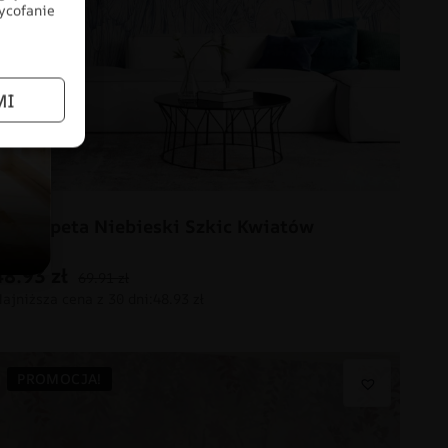
wycofanie
MI
Fototapeta Niebieski Szkic Kwiatów
48.93
zł
69.91
zł
PROMOCJA!