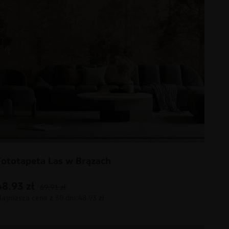
Fototapeta Las w Brązach
48.93
zł
69.91
zł