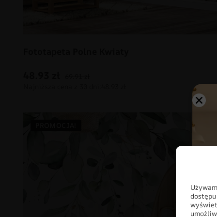
Fototapeta Polne Kwiaty
48.93
zł
69.91
zł
PROMOCJA!
Używamy
dostępu
wyświet
umożliw