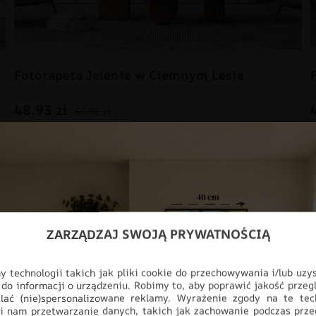
Fototapeta Jelenie w Ciemnym Lesie
48.93
zł
69.91
zł
PROMOCJA!
ZARZĄDZAJ SWOJĄ PRYWATNOŚCIĄ
 technologii takich jak pliki cookie do przechowywania i/lub uzy
 do informacji o urządzeniu. Robimy to, aby poprawić jakość przegl
lać (nie)spersonalizowane reklamy. Wyrażenie zgody na te tec
i nam przetwarzanie danych, takich jak zachowanie podczas prze