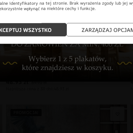
alne identyfikatory na tej stronie. Brak wyrażenia zgody lub jej 
korzystnie wpłynąć na niektóre cechy i funkcje.
KCEPTUJ WSZYSTKO
ZARZĄDZAJ OPCJA
Fototapeta Pióropusze Jasnych Liści
48.93
zł
69.91
zł
PROMOCJA!