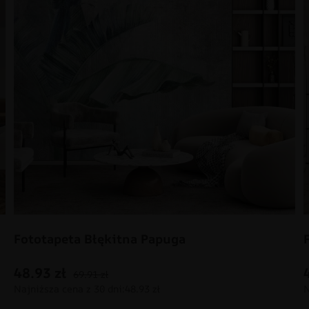
Fototapeta Błękitna Papuga
48.93
zł
69.91
zł