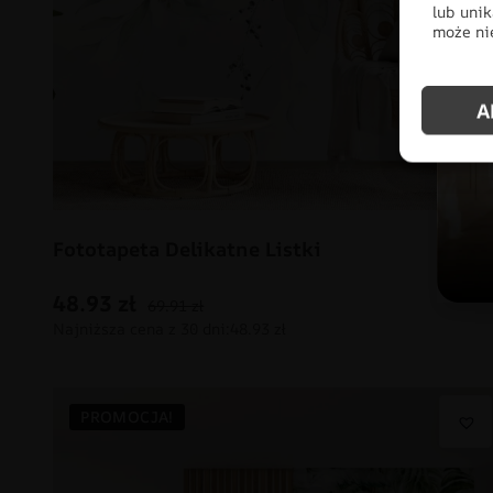
lub unik
może nie
A
Fototapeta Delikatne Listki
48.93
zł
69.91
zł
PROMOCJA!