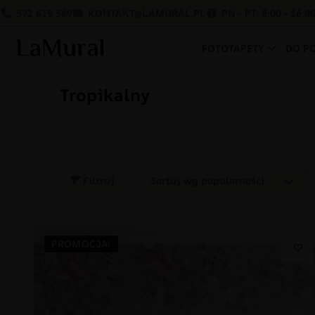
572 619 569
KONTAKT@LAMURAL.PL
PN - PT: 8:00 - 16:0
FOTOTAPETY
DO P
Tropikalny
Filtruj
PROMOCJA!