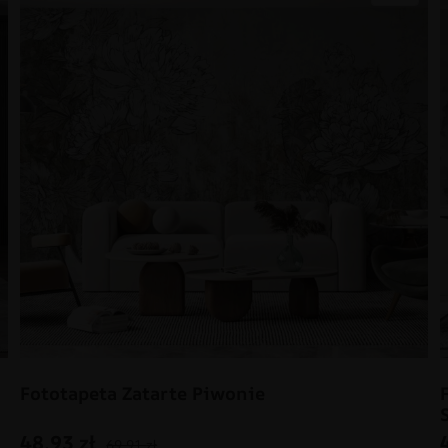
Fototapeta Zatarte Piwonie
48.93
zł
69.91
zł