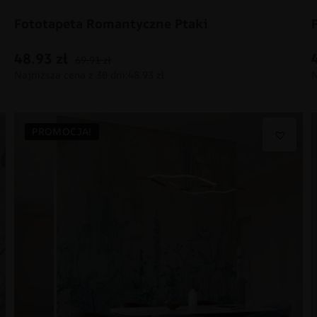
Fototapeta Romantyczne Ptaki
48.93
zł
69.91
zł
PROMOCJA!