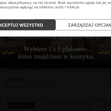
alne identyfikatory na tej stronie. Brak wyrażenia zgody lub jej 
korzystnie wpłynąć na niektóre cechy i funkcje.
KCEPTUJ WSZYSTKO
ZARZĄDZAJ OPCJA
Fototapeta Błękitne Liście
48.93
zł
69.91
zł
PROMOCJA!