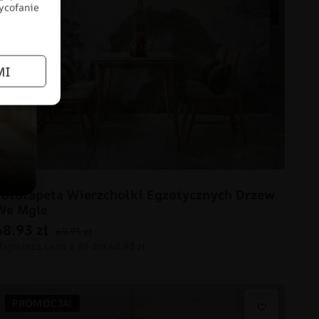
wycofanie
MI
Fototapeta Wierzchołki Egzotycznych Drzew
We Mgle
48.93
zł
69.91
zł
PROMOCJA!