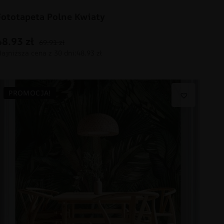
Fototapeta Polne Kwiaty
48.93
zł
69.91
zł
PROMOCJA!