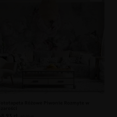
Fototapeta Różowe Piwonie Rozmyte w
Szarości
48.93
zł
69.91
zł