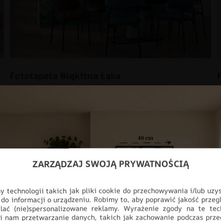
Fototapeta Błękitna Łąka
48.93
zł
69.91
zł
PROMOCJA!
ZARZĄDZAJ SWOJĄ PRYWATNOŚCIĄ
 technologii takich jak pliki cookie do przechowywania i/lub uzy
 do informacji o urządzeniu. Robimy to, aby poprawić jakość przegl
lać (nie)spersonalizowane reklamy. Wyrażenie zgody na te tec
i nam przetwarzanie danych, takich jak zachowanie podczas prze