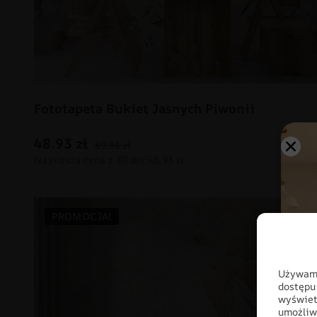
Fototapeta Bukiet Jasnych Piwonii
48.93
zł
69.91
zł
PROMOCJA!
Używamy
dostępu
wyświet
umożliw