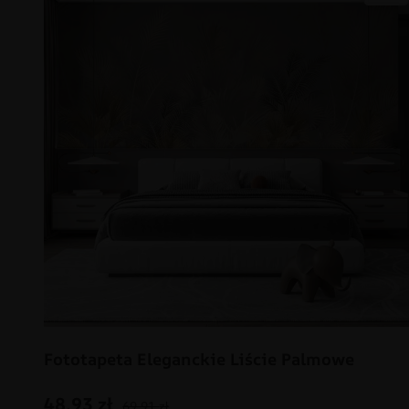
Fototapeta Eleganckie Liście Palmowe
48.93
zł
69.91
zł