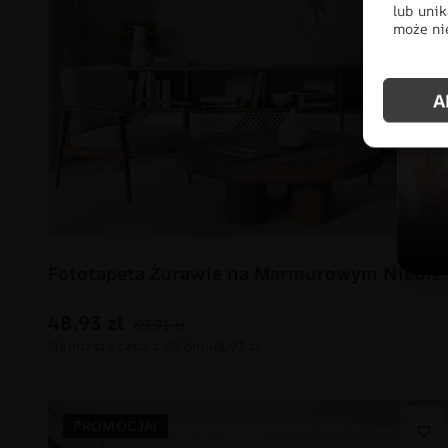
lub unik
może nie
A
Fototapeta Żurawie na Marmurowym Niebie
48.93
zł
69.91
zł
PROMOCJA!