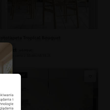
Fototapeta Tropical Bouquet
48.93
zł
69.91
zł
PROMOCJA!
skiwania
ądania i
hnologie
glądania