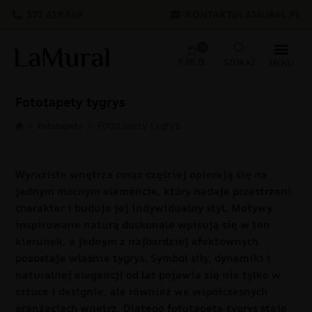
572 619 569
KONTAKT@LAMURAL.PL
0
0.00
ZŁ
Fototapety tygrys
Fototapety tygrys
Fototapety
Wyraziste wnętrza coraz częściej opierają się na
jednym mocnym elemencie, który nadaje przestrzeni
charakter i buduje jej indywidualny styl. Motywy
inspirowane naturą doskonale wpisują się w ten
kierunek, a jednym z najbardziej efektownych
pozostaje właśnie tygrys. Symbol siły, dynamiki i
naturalnej elegancji od lat pojawia się nie tylko w
sztuce i designie, ale również we współczesnych
aranżacjach wnętrz. Dlatego fototapeta tygrys staje