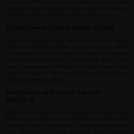
nowoczesny efekt oparty na spokojniejszej kolorystyce. Dobór
motywu
fototapety Tropikalne liście
zależy przede wszystkim od
charakteru wnętrza i oczekiwanego efektu dekoracyjnego.
Do jakich wnętrz pasuje motyw tygrysa?
Dekoracje inspirowane naturą dobrze odnajdują się w różnych
stylach aranżacyjnych. Motyw tygrysa szczególnie dobrze
prezentuje się w salonach, nowoczesnych sypialniach, domowych
gabinetach oraz przestrzeniach inspirowanych stylem urban
jungle i nowoczesnym minimalizmem. Najlepiej wygląda jako
odcienie pomarańczu
jedna dominująca ściana uzupełniona
spokojniejszą aranżacją wnętrza.
Odkryj kolekcję fototapet tygrys w
Lamural.pl
Wnętrza z charakterem nie wymagają wielu dodatków. Czasem
wystarczy jeden wyrazisty motyw, aby całkowicie zmienić odbiór
przestrzeni. Poznaj kolekcję Lamural.pl i wybierz fototapety tygrys,
które wprowadzą do wnętrza mocniejszy akcent, naturalną