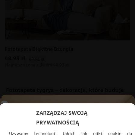
Fototapeta Błękitna Dżungla
48.93
zł
69.91
zł
Fototapeta tygrys – dekoracja, która buduje
charakter wnętrza
Nowoczesne aranżacje coraz częściej wykorzystują pojedyncze
ZARZĄDZAJ SWOJĄ
elementy o dużej sile wizualnej zamiast wielu drobnych dodatków.
PRYWATNOŚCIĄ
Odpowiednio dobrana dekoracja ściany może całkowicie odmienić
odbiór przestrzeni. Nowoczesna fototapeta tygrys dobrze
Używamy technologii takich jak pliki cookie do