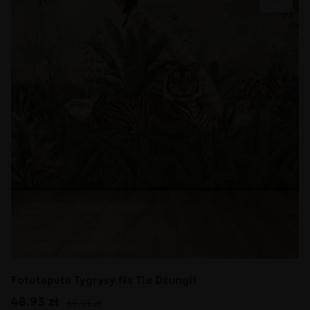
Fototapeta Tygrysy Na Tle Dżungli
48.93
zł
69.91
zł