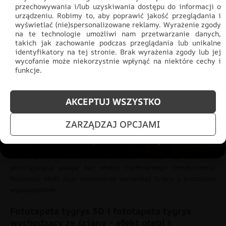
prezentuje się zarówno w salonach, jak i bardziej nowoczesnych
przechowywania i/lub uzyskiwania dostępu do informacji o
sypialniach czy przestrzeniach o industrialnym charakterze.
urządzeniu. Robimy to, aby poprawić jakość przeglądania i
wyświetlać (nie)spersonalizowane reklamy. Wyrażenie zgody
Wyrazisty motyw nadaje wnętrzu energii i tworzy mocny punkt
na te technologie umożliwi nam przetwarzanie danych,
całej aranżacji. To rozwiązanie dla osób, które lubią wnętrza z
takich jak zachowanie podczas przeglądania lub unikalne
wyraźną osobowością.
identyfikatory na tej stronie. Brak wyrażenia zgody lub jej
wycofanie może niekorzystnie wpłynąć na niektóre cechy i
Fototapeta z tygrysem – naturalny motyw w
funkcje.
nowoczesnym wydaniu
AKCEPTUJ WSZYSTKO
Motywy zwierzęce nie muszą oznaczać intensywnych i ciężkich
aranżacji. Współczesne interpretacje stawiają na estetykę, detal i
ZARZĄDZAJ OPCJAMI
odpowiednio dobraną kompozycję. Dlatego fototapeta z tygrysem
coraz częściej pojawia się we wnętrzach minimalistycznych i
nowoczesnych. Odpowiednio dobrane
tapety na ścianę
może
nadać przestrzeni elegancki charakter i stać się dekoracją
przyciągającą uwagę bez efektu nadmiernego przytłoczenia.
Najlepszy efekt daje zestawienie wyrazistej ściany z prostszym
wyposażeniem.
Fototapeta tygrys 3D i fototapeta tygrys
wychodzący ze ściany – efekt głębi i