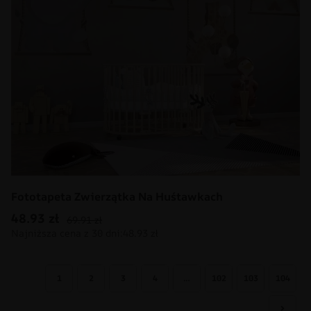
×
Fototapeta Zwierzątka Na Huśtawkach
48.93
zł
69.91
zł
1
2
3
4
…
102
103
104