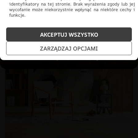
identyfikatory na tej stronie. Brak wyrażenia zgody lub jej
wycofanie może niekorzystnie wpłynąć na niektóre cechy i
funkcje.
PROMOCJA!
AKCEPTUJ WSZYSTKO
ZARZĄDZAJ OPCJAMI