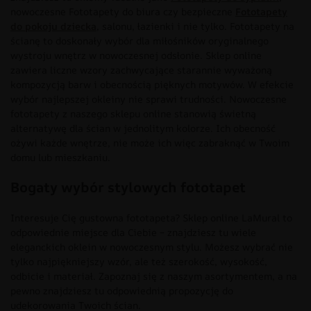
nowoczesne Fototapety do biura czy bezpieczne
Fototapety
do pokoju dziecka
, salonu, łazienki i nie tylko. Fototapety na
ścianę to doskonały wybór dla miłośników oryginalnego
wystroju wnętrz w nowoczesnej odsłonie. Sklep online
zawiera liczne wzory zachwycające starannie wyważoną
kompozycją barw i obecnością pięknych motywów. W efekcie
wybór najlepszej okleiny nie sprawi trudności. Nowoczesne
fototapety z naszego sklepu online stanowią świetną
alternatywę dla ścian w jednolitym kolorze. Ich obecność
ożywi każde wnętrze, nie może ich więc zabraknąć w Twoim
domu lub mieszkaniu.
Bogaty wybór stylowych fototapet
Interesuje Cię gustowna fototapeta? Sklep online LaMural to
odpowiednie miejsce dla Ciebie – znajdziesz tu wiele
eleganckich oklein w nowoczesnym stylu. Możesz wybrać nie
tylko najpiękniejszy wzór, ale też szerokość, wysokość,
odbicie i materiał. Zapoznaj się z naszym asortymentem, a na
pewno znajdziesz tu odpowiednią propozycję do
udekorowania Twoich ścian.