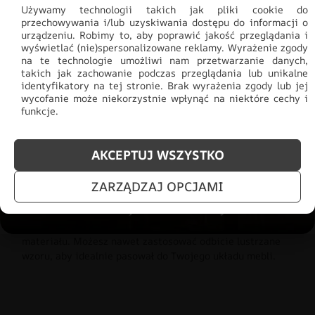
Używamy technologii takich jak pliki cookie do
przechowywania i/lub uzyskiwania dostępu do informacji o
Dlaczego Twoje ściany pokochają
urządzeniu. Robimy to, aby poprawić jakość przeglądania i
wyświetlać (nie)spersonalizowane reklamy. Wyrażenie zgody
fototapety z LaMural?
na te technologie umożliwi nam przetwarzanie danych,
takich jak zachowanie podczas przeglądania lub unikalne
identyfikatory na tej stronie. Brak wyrażenia zgody lub jej
Tworzymy nowoczesne fototapety, które łączą
wycofanie może niekorzystnie wpłynąć na niektóre cechy i
funkcje.
artystyczne wzornictwo z pełną swobodą dopasowania
do Twojego wnętrza.
AKCEPTUJ WSZYSTKO
ZARZĄDZAJ OPCJAMI
Produkt skrojony na miarę
Zapomnij o kompromisach. W naszym konfiguratorze to
Ty decydujesz o szerokości, wysokości oraz rodzaju
materiału. Możesz nawet zastosować odbicie lustrzane
wzoru, aby idealnie pasował do Twojego układu mebli.