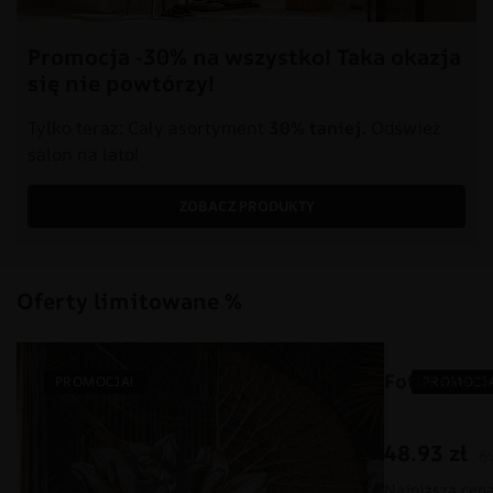
Promocja -30% na wszystko! Taka okazja
się nie powtórzy!
Tylko teraz: Cały asortyment
30% taniej.
Odśwież
salon na lato!
ZOBACZ PRODUKTY
Oferty limitowane %
Fototapeta
PROMOCJA!
PROMOCJA
48.93
zł
6
Najniższa cena 