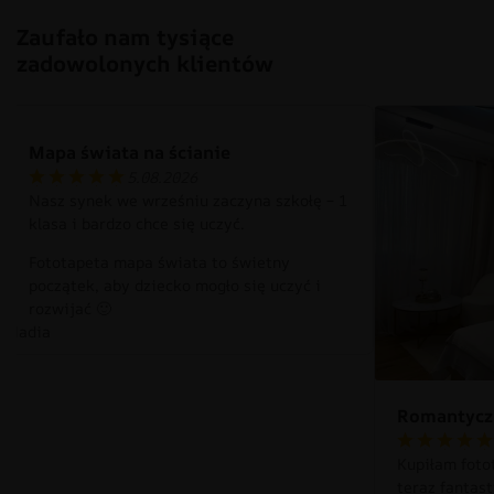
Zaufało nam tysiące
zadowolonych klientów
Mapa świata na ścianie
5.08.2026
Nasz synek we wrześniu zaczyna szkołę – 1
klasa i bardzo chce się uczyć.
Fototapeta mapa świata to świetny
początek, aby dziecko mogło się uczyć i
rozwijać 🙂
Nadia
Romantyczn
Kupiłam fotot
teraz fantas