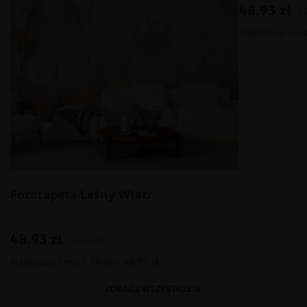
48.93
zł
6
Najniższa cena 
Fototapeta Leśny Wiatr
48.93
zł
69.91
zł
Najniższa cena z 30 dni: 48.93 zł
ZOBACZ WSZYSTKIE