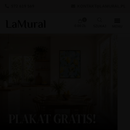
572 619 569
KONTAKT@LAMURAL.PL
0
0.00
ZŁ