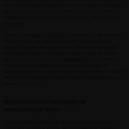
w odcieniach brązu, błękitne łąki to tylko niewielki wycinek
tego, co znalazło się w naszej ofercie. Ci, którzy uwielbiają
kwiatowe motywy również znajdą u nas coś odpowiedniego
dla siebie.
Proponujemy
Tapety na ścianę
przedstawiające barwne ptaki
wśród kwiatów róż, bukiet białych lilii wodnych, kwiaty
piwonii i bawełny. Nie zapominamy o miłośnikach pejzaży.
Oferujemy fototapety z górami, a także niebem. W naszym
sklepie dostępne są również
Fototapety 3D
, w stylu boho, a
także te, których głównym motywem są zwierzęta. To
oczywiście jedynie niewielki wycinek naszej oferty. W naszym
sklepie każdy znajdzie fototapetę idealnie wpisującą się w
indywidualny gust.
Najpiękniejsze fototapety w
nowoczesnym stylu
Przygotowaliśmy propozycje do każdego pomieszczenia –
znajdziesz tu okleiny idealne jako
Fototapety do sypialni
,