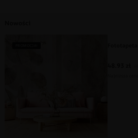
Nowości
Fototapeta
PROMOCJA!
PROMOCJA
48.93
zł
6
Najniższa cena 