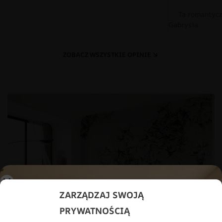
Ta romantycz
Gabrysia
ZOBACZ WSZYSTKIE OPINIE
ZARZĄDZAJ SWOJĄ
PRYWATNOŚCIĄ