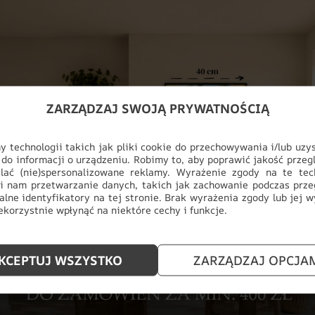
ZARZĄDZAJ SWOJĄ PRYWATNOŚCIĄ
 technologii takich jak pliki cookie do przechowywania i/lub uzy
 do informacji o urządzeniu. Robimy to, aby poprawić jakość przegl
lać (nie)spersonalizowane reklamy. Wyrażenie zgody na te tec
i nam przetwarzanie danych, takich jak zachowanie podczas prze
Fototapeta Marmurowa Harmonia
alne identyfikatory na tej stronie. Brak wyrażenia zgody lub jej 
korzystnie wpłynąć na niektóre cechy i funkcje.
48.93
zł
69.91
zł
KCEPTUJ WSZYSTKO
ZARZĄDZAJ OPCJA