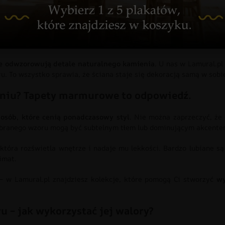
sowy efekt bez kompromisów
 Marmur bez wątpienia należy do tej grupy. Jego szlachetna str
siągnąć w znacznie prostszy sposób –
tapety marmurowe pozwal
 odwzorowują detale naturalnego kamienia
. U nas w Lamural.pl
ru. To wszystko sprawia, że ściana staje się dekoracją samą w sobie
niu? Tapety marmurowe to odpowiedź.
osób, które cenią ponadczasowy styl
. Nie można zaprzeczyć, że
ybranego wzoru mogą być subtelnym tłem lub dominującym akcentem 
 która rozświetla wnętrze i nadaje mu lekkości. Bardzo lubiane są
imat.
 – w Lamural.pl znajdziesz kolekcje, które pomogą Ci stworzyć
wy
 – jak wykorzystać jej walory?