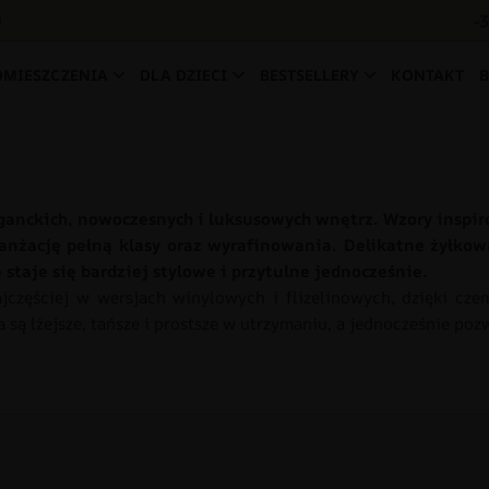
-
0
OMIESZCZENIA
DLA DZIECI
BESTSELLERY
KONTAKT
ganckich, nowoczesnych i luksusowych wnętrz. Wzory ins
nżację pełną klasy oraz wyrafinowania. Delikatne żyłkowa
taje się bardziej stylowe i przytulne jednocześnie.
zęściej w wersjach winylowych i flizelinowych, dzięki czem
ą lżejsze, tańsze i prostsze w utrzymaniu, a jednocześnie poz