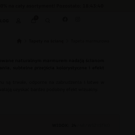
30% na cały asortyment! Pozostało: 18:43:39
0
BLOG
Tapety na ścianę
Tapeta marmurowa
pirowane naturalnym marmurem nadają ścianom
nia, subtelne przejścia kolorystyczne i efekt
u są trwałe, odporne na zabrudzenia i łatwe w
walają uzyskać bardzo podobny efekt wizualny.
WIDOK:
24
48
WSZYSTKO