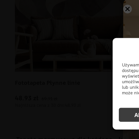
Używamy
dostępu
wyświet
umożliw
Fototapeta Płynne linie
lub unik
może nie
48.93
zł
69.91
zł
A