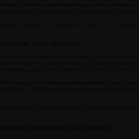
 motywem marmuru najlepiej prezentuje się jako centralny punk
z tutaj dowolność, a bogata oferta w Lamural.pl daje Ci możliwości
 światło mogą podbić jej wyjątkowość jeszcze bardziej i sprawić 
norodność, która zachwyca!
antach kolorystycznych i stylistycznych
? Z rozkoszą prezentuje
ej odważne połączenia z akcentami złota czy czerni. Nasze propozy
ty do salonu
, sypialni, jak i uzupełnienie wszelkich innych wnętrz.
ormie tapety jest w stanie przepięknie podkreślić luksus i eleg
grom blasku i wyrafinowania. Tapety typu marmur to także znako
óre odpowiadają na oczekiwania nawet najbardziej wymagających 
rawdzone połączenie stylu i funkcji