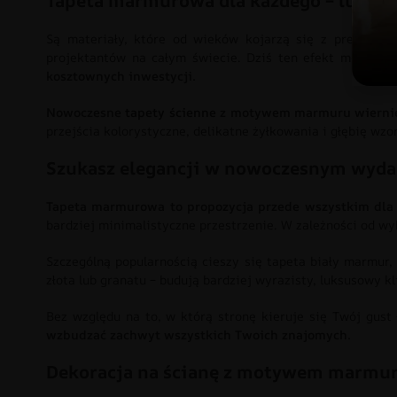
Tapeta marmurowa dla każdego – luksu
Są materiały, które od wieków kojarzą się z prestiżem.
projektantów na całym świecie. Dziś ten efekt można o
kosztownych inwestycji.
Nowoczesne
tapety ścienne
z motywem marmuru wiernie
przejścia kolorystyczne, delikatne żyłkowania i głębię wzo
Szukasz elegancji w nowoczesnym wyda
Tapeta marmurowa to propozycja przede wszystkim dla 
bardziej minimalistyczne przestrzenie. W zależności od w
Szczególną popularnością cieszy się tapeta biały marmur,
złota lub granatu – budują bardziej wyrazisty, luksusowy kl
Bez względu na to, w którą stronę kieruje się Twój gust
wzbudzać zachwyt wszystkich Twoich znajomych.
Dekoracja na ścianę z motywem marmuru