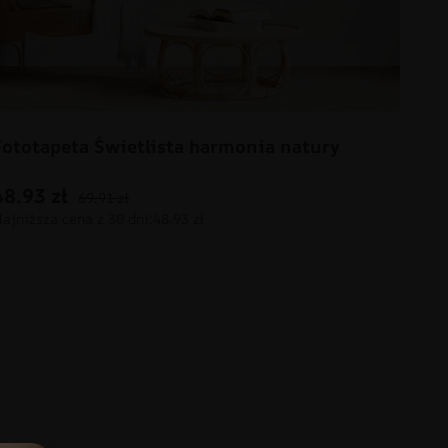
Fototapeta Świetlista harmonia natury
48.93
zł
69.91
zł