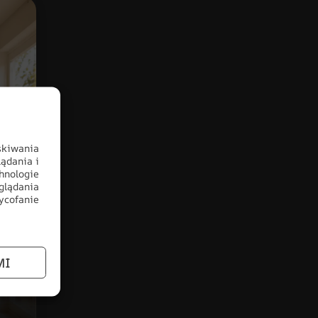
skiwania
ądania i
hnologie
glądania
wycofanie
MI