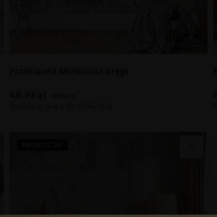
Fototapeta Mineralne kręgi
48.93
zł
69.91
zł
PROMOCJA!