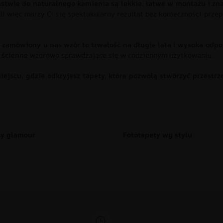
twie do naturalnego kamienia są lekkie, łatwe w montażu i zn
śli więc marzy Ci się spektakularny rezultat bez konieczności pr
 zamówiony u nas wzór to trwałość na długie lata i wysoka odp
 ścienne
wzorowo sprawdzające się w codziennym użytkowaniu.
 miejscu, gdzie odkryjesz tapety, które pozwolą stworzyć przes
ty glamour
Fototapety wg stylu