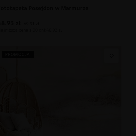
Fototapeta Posejdon w Marmurze
48.93
zł
69.91
zł
PROMOCJA!