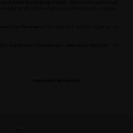
acznie bardziej dostępne cenowo
. Jednocześnie zachowują
zeprowadzania skomplikowanych prac remontowych – tapeta z
orność na zabrudzenia
. Docenisz też łatwość pielęgnacji – a
trzeń o wyjątkowym charakterze – zarówno w domu, jak i w
Fototapety do łazienki