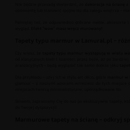
Nie będzie przesadą stwierdzić, że
dekoracja na ścianę z
dominantę lub stanowić spójne tło dla całego wnętrza – mas
Pamiętaj też, że odpowiednio dobrane meble, akcesoria i
wygląd.
Efekt “wow” masz wręcz murowany!
Tapety typu marmur w Lamural.pl – róż
Czy wiesz, że
tapety typu marmur występują w wielu wari
od klasycznych bieli i szarości, przez beże, aż po bardzi
aranżacyjnych – będą wyglądać tak samo dobrze jako
tape
Dla przykładu – użyj ich w stylu art déco, gdzie
marmur w f
glamour – z naszymi wzorami wniesiesz do tych miejsce o
miejscach tworzą minimalistyczne, uporządkowane tło.
Słowem, zapraszamy Cię do nas po ekskluzywne tapety, kt
do Twojej dyspozycji!
Marmurowe tapety na ścianę – odkryj sp