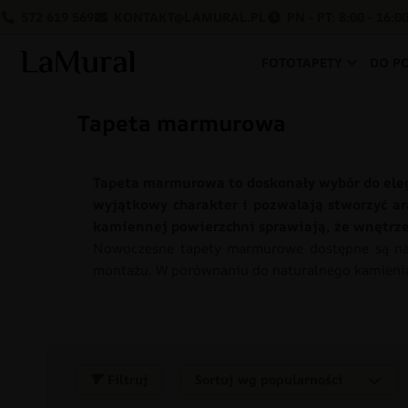
572 619 569
KONTAKT@LAMURAL.PL
PN - PT: 8:00 - 16:0
FOTOTAPETY
DO P
Tapeta marmurowa
Tapeta marmurowa to doskonały wybór do ele
wyjątkowy charakter i pozwalają stworzyć ara
kamiennej powierzchni sprawiają, że wnętrze s
Nowoczesne tapety marmurowe dostępne są najc
montażu. W porównaniu do naturalnego kamienia s
Filtruj