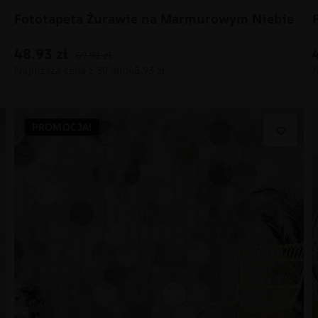
Fototapeta Żurawie na Marmurowym Niebie
48.93
zł
69.91
zł
PROMOCJA!