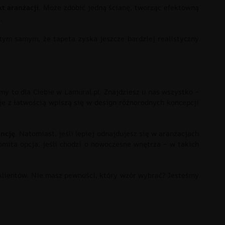
t aranżacji
. Może zdobić jedną ścianę, tworząc efektowną
.
tym samym, że tapeta zyska jeszcze bardziej realistyczny
my to dla Ciebie w Lamural.pl. Znajdziesz u nas wszystko –
cje z łatwością wpiszą się w design różnorodnych koncepcji
ancję
. Natomiast, jeśli lepiej odnajdujesz się w aranżacjach
mita opcja, jeśli chodzi o nowoczesne wnętrza – w takich
klientów. Nie masz pewności, który wzór wybrać? Jesteśmy