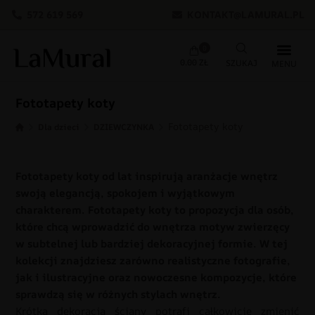
572 619 569
KONTAKT@LAMURAL.PL
0
0.00
ZŁ
Fototapety koty
Fototapety koty
Dla dzieci
DZIEWCZYNKA
Fototapety koty od lat inspirują aranżacje wnętrz
swoją elegancją, spokojem i wyjątkowym
charakterem. Fototapety koty to propozycja dla osób,
które chcą wprowadzić do wnętrza motyw zwierzęcy
w subtelnej lub bardziej dekoracyjnej formie. W tej
kolekcji znajdziesz zarówno realistyczne fotografie,
jak i ilustracyjne oraz nowoczesne kompozycje, które
sprawdzą się w różnych stylach wnętrz.
Krótka dekoracja ściany potrafi całkowicie zmienić