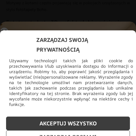
Motywy z kotami często pojawiają się w pokojach urządzonych w
stylu
fototapety Boho
.
Fototapety koty 3D – efekt głębi na ścianie
Jeżeli zależy Ci na bardziej dekoracyjnym efekcie, warto rozważyć
ZARZĄDZAJ SWOJĄ
fototapety koty 3D. Przestrzenne kompozycje nadają wnętrzu
PRYWATNOŚCIĄ
dynamiki i sprawiają, że ściana staje się bardziej wyrazista.
Naturalna kolorystyka jak
odcienie beżu i brązu
dobrze pasuje do
Używamy technologii takich jak pliki cookie do
ilustracji kotów i przytulnych wnętrz.
przechowywania i/lub uzyskiwania dostępu do informacji o
urządzeniu. Robimy to, aby poprawić jakość przeglądania i
Efekt 3D dobrze sprawdza się:
wyświetlać (nie)spersonalizowane reklamy. Wyrażenie zgody
na te technologie umożliwi nam przetwarzanie danych,
w większych salonach,
takich jak zachowanie podczas przeglądania lub unikalne
identyfikatory na tej stronie. Brak wyrażenia zgody lub jej
nowoczesnych wnętrzach,
wycofanie może niekorzystnie wpłynąć na niektóre cechy i
pokojach młodzieżowych,
funkcje.
przestrzeniach z ograniczoną liczbą dodatków.
Jedna dobrze zaprojektowana ściana często daje lepszy efekt niż
AKCEPTUJ WSZYSTKO
wiele dekoracji.