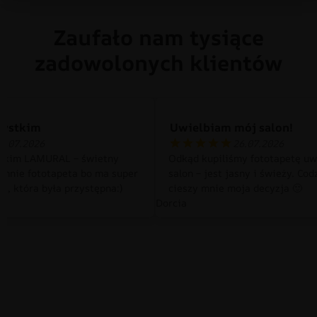
Zaufało nam tysiące
zadowolonych klientów
zystkim
Uwielbiam mój salon!
0.07.2026
26.07.2026
tkim LAMURAL – świetny
Odkąd kupiliśmy fototapetę uw
 mnie fototapeta bo ma super
salon – jest jasny i świeży. Cod
a, która była przystępna:)
cieszy mnie moja decyzja 🙂
Dorcia