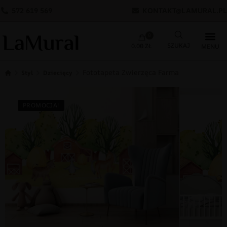
572 619 569
KONTAKT@LAMURAL.PL
0
0.00
ZŁ
Fototapeta Zwierzęca Farma
Styl
Dziecięcy
PROMOCJA!