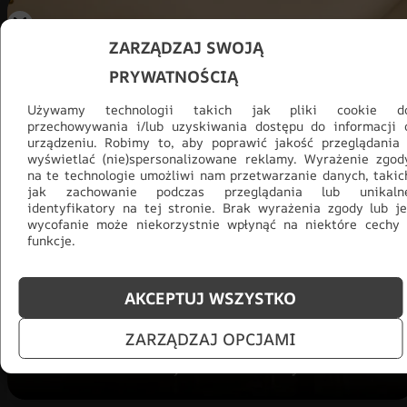
ZARZĄDZAJ SWOJĄ
PRYWATNOŚCIĄ
Używamy technologii takich jak pliki cookie d
przechowywania i/lub uzyskiwania dostępu do informacji 
urządzeniu. Robimy to, aby poprawić jakość przeglądania 
wyświetlać (nie)spersonalizowane reklamy. Wyrażenie zgod
na te technologie umożliwi nam przetwarzanie danych, takic
jak zachowanie podczas przeglądania lub unikaln
identyfikatory na tej stronie. Brak wyrażenia zgody lub je
Promocja -30% na wszystko! Taka
wycofanie może niekorzystnie wpłynąć na niektóre cechy 
okazja się nie powtórzy!
funkcje.
Tylko teraz: Cały asortyment
30% taniej.
Odśwież
salon na lato!
AKCEPTUJ WSZYSTKO
ZARZĄDZAJ OPCJAMI
ZOBACZ PRODUKTY