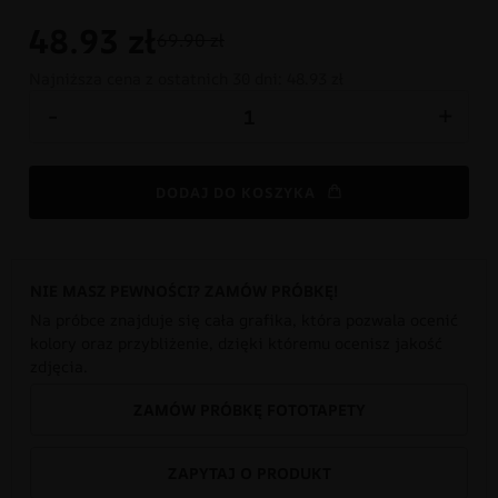
48.93
zł
69.90 zł
Najniższa cena z ostatnich 30 dni:
48.93 zł
-
+
DODAJ DO KOSZYKA
NIE MASZ PEWNOŚCI? ZAMÓW PRÓBKĘ!
Na próbce znajduje się cała grafika, która pozwala ocenić
kolory oraz przybliżenie, dzięki któremu ocenisz jakość
zdjęcia.
ZAMÓW PRÓBKĘ FOTOTAPETY
ZAPYTAJ O PRODUKT