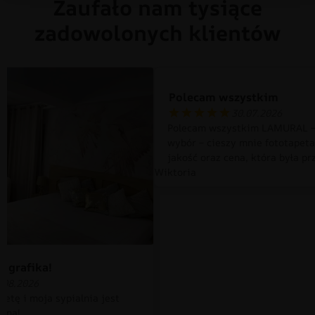
Zaufało nam tysiące
zadowolonych klientów
Polecam wszystkim
30.07.2026
Polecam wszystkim LAMURAL –
wybór – cieszy mnie fototapet
jakość oraz cena, która była pr
Wiktoria
 grafika!
.08.2026
petę i moja sypialnia jest
czna!