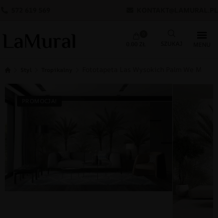
572 619 569
KONTAKT@LAMURAL.PL
0
0.00
ZŁ
Fototapeta Las Wysokich Palm We Mgle
Styl
Tropikalny
PROMOCJA!