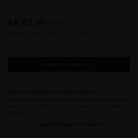
48.93
zł
69.90 zł
Najniższa cena z ostatnich 30 dni:
48.93 zł
-
+
DODAJ DO KOSZYKA
NIE MASZ PEWNOŚCI? ZAMÓW PRÓBKĘ!
Na próbce znajduje się cała grafika, która pozwala ocenić
kolory oraz przybliżenie, dzięki któremu ocenisz jakość
zdjęcia.
ZAMÓW PRÓBKĘ FOTOTAPETY