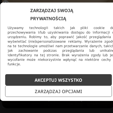
ZARZĄDZAJ SWOJĄ
PRYWATNOŚCIĄ
Używamy technologii takich jak pliki cookie d
przechowywania i/lub uzyskiwania dostępu do informacji 
urządzeniu. Robimy to, aby poprawić jakość przeglądania 
wyświetlać (nie)spersonalizowane reklamy. Wyrażenie zgod
na te technologie umożliwi nam przetwarzanie danych, takic
Promocja -30% na wszystko! Taka
jak zachowanie podczas przeglądania lub unikaln
okazja się nie powtórzy!
identyfikatory na tej stronie. Brak wyrażenia zgody lub je
wycofanie może niekorzystnie wpłynąć na niektóre cechy 
funkcje.
Tylko teraz: Cały asortyment
30% taniej.
Odśwież
salon na lato!
AKCEPTUJ WSZYSTKO
ZOBACZ PRODUKTY
ZARZĄDZAJ OPCJAMI