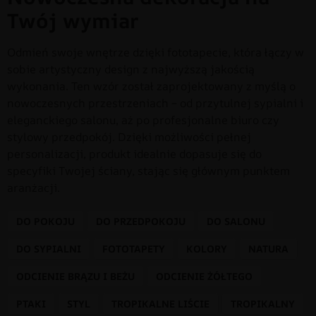
Twój wymiar
Odmień swoje wnętrze dzięki fototapecie, która łączy w
sobie artystyczny design z najwyższą jakością
wykonania. Ten wzór został zaprojektowany z myślą o
nowoczesnych przestrzeniach – od przytulnej sypialni i
eleganckiego salonu, aż po profesjonalne biuro czy
stylowy przedpokój. Dzięki możliwości pełnej
personalizacji, produkt idealnie dopasuje się do
specyfiki Twojej ściany, stając się głównym punktem
aranżacji.
DO POKOJU
DO PRZEDPOKOJU
DO SALONU
DO SYPIALNI
FOTOTAPETY
KOLORY
NATURA
ODCIENIE BRĄZU I BEŻU
ODCIENIE ŻÓŁTEGO
PTAKI
STYL
TROPIKALNE LIŚCIE
TROPIKALNY