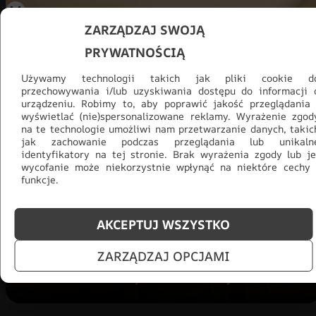
ZARZĄDZAJ SWOJĄ
PRYWATNOŚCIĄ
Używamy technologii takich jak pliki cookie d
przechowywania i/lub uzyskiwania dostępu do informacji 
urządzeniu. Robimy to, aby poprawić jakość przeglądania 
wyświetlać (nie)spersonalizowane reklamy. Wyrażenie zgod
na te technologie umożliwi nam przetwarzanie danych, takic
jak zachowanie podczas przeglądania lub unikaln
Promocja -30% na wszystko! Taka
identyfikatory na tej stronie. Brak wyrażenia zgody lub je
wycofanie może niekorzystnie wpłynąć na niektóre cechy 
okazja się nie powtórzy!
funkcje.
Tylko teraz: Cały asortyment
30% taniej.
Odśwież
salon na lato!
AKCEPTUJ WSZYSTKO
ZOBACZ PRODUKTY
ZARZĄDZAJ OPCJAMI