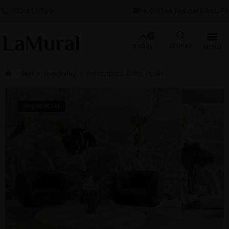
572 619 569
KONTAKT@LAMURAL.PL
0
0.00
ZŁ
Fototapeta Żółte Ptaki
Styl
Tropikalny
PROMOCJA!