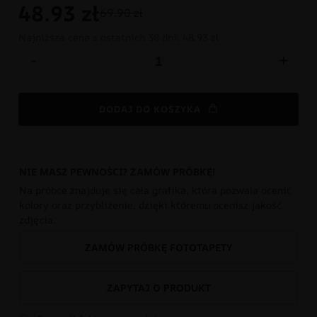
48.93
zł
69.90 zł
Najniższa cena z ostatnich 30 dni:
48.93 zł
-
+
DODAJ DO KOSZYKA
NIE MASZ PEWNOŚCI? ZAMÓW PRÓBKĘ!
Na próbce znajduje się cała grafika, która pozwala ocenić
kolory oraz przybliżenie, dzięki któremu ocenisz jakość
zdjęcia.
ZAMÓW PRÓBKĘ FOTOTAPETY
ZAPYTAJ O PRODUKT