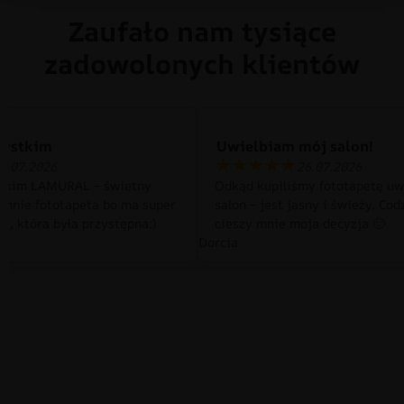
Zaufało nam tysiące
zadowolonych klientów
zystkim
Uwielbiam mój salon!
0.07.2026
26.07.2026
tkim LAMURAL – świetny
Odkąd kupiliśmy fototapetę uw
 mnie fototapeta bo ma super
salon – jest jasny i świeży. Cod
a, która była przystępna:)
cieszy mnie moja decyzja 🙂
Dorcia