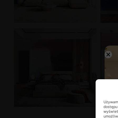
Używamy
dostępu
wyświet
umożliw