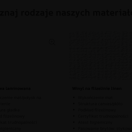
znaj rodzaje naszych materia
owa laminowana
Winyl na flizelinie linen
zenie mat/połysk na
Wykończenie mat
ienie
Struktura canvas/płóto
ura gładka
Podkład flizelinowy
d flizelinowy
Certyfikat trudnopalności
ikat trudnopalności
Atest higieniczny
higieniczny
Pasowanie brytów: stykow