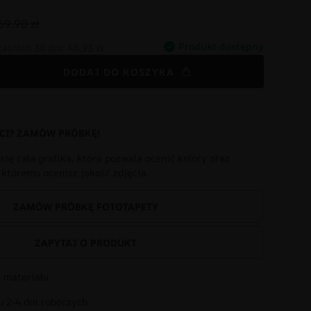
69.90 zł
Produkt dostępny
tatnich 30 dni:
48.93 zł
DODAJ DO KOSZYKA
CI? ZAMÓW PRÓBKĘ!
się cała grafika, która pozwala ocenić kolory oraz
i któremu ocenisz jakość zdjęcia.
ZAMÓW PRÓBKĘ FOTOTAPETY
ZAPYTAJ O PRODUKT
 materiału
 2-4 dni roboczych