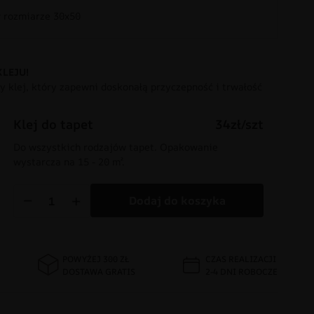
rozmiarze 30x50
KLEJU!
 klej, który zapewni doskonałą przyczepność i trwałość
Klej do tapet
34zł/szt
Do wszystkich rodzajów tapet. Opakowanie
wystarcza na 15 - 20 m².
−
+
Dodaj do koszyka
POWYŻEJ 300 ZŁ
CZAS REALIZACJI
DOSTAWA GRATIS
2-4 DNI ROBOCZE