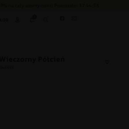
30% na cały asortyment! Pozostało: 17:44:54
0
BLOG
Wieczorny Półcień
2045333