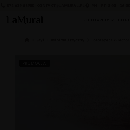
572 619 569
KONTAKT@LAMURAL.PL
PN - PT: 8:00 - 16:0
FOTOTAPETY
DO P
Styl
Minimalistyczny
Fototapeta Wieczor
PROMOCJA!