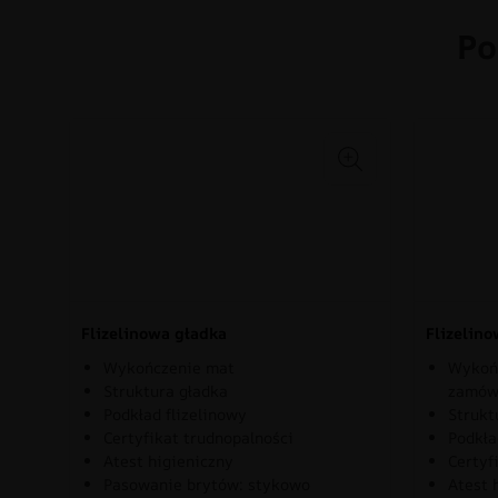
Po
Flizelinowa gładka
Flizelin
Wykończenie mat
Wykońc
Struktura gładka
zamów
Podkład flizelinowy
Strukt
Certyfikat trudnopalności
Podkła
Atest higieniczny
Certyf
Pasowanie brytów: stykowo
Atest 