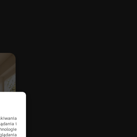
skiwania
ądania i
hnologie
glądania