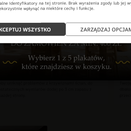
alne identyfikatory na tej stronie. Brak wyrażenia zgody lub jej 
korzystnie wpłynąć na niektóre cechy i funkcje.
KCEPTUJ WSZYSTKO
ZARZĄDZAJ OPCJA
ototapeta w 3 prostych krokac
Zmierz ścianę
Prod
Aby uniknąć problemów z krzywiznami ścian, do
Twoją
ostatecznych wymiarów dodaj po 3 cm zapasu z
dbało
każdej strony.
przec