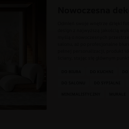
Nowoczesna dek
Odmień swoje wnętrze dzięki fot
design z najwyższą jakością wyk
myślą o nowoczesnych przestrzen
salonu, aż po profesjonalne biur
pełnej personalizacji, produkt i
ściany, stając się głównym punk
DO BIURA
DO KUCHNI
DO
DO SALONU
DO SYPIALNI
MINIMALISTYCZNY
MURALE