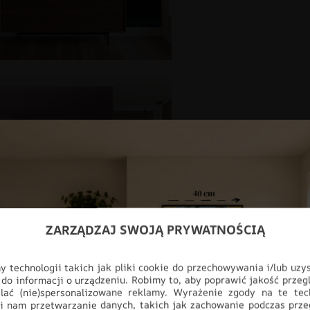
ZARZĄDZAJ SWOJĄ PRYWATNOŚCIĄ
 technologii takich jak pliki cookie do przechowywania i/lub uzy
 do informacji o urządzeniu. Robimy to, aby poprawić jakość przegl
lać (nie)spersonalizowane reklamy. Wyrażenie zgody na te tec
i nam przetwarzanie danych, takich jak zachowanie podczas prze