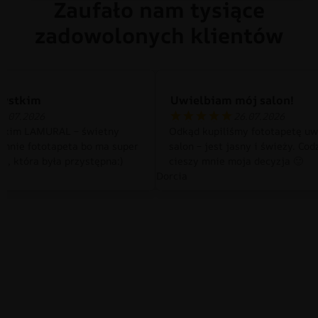
Zaufało nam tysiące
zadowolonych klientów
zystkim
Uwielbiam mój salon!
0.07.2026
26.07.2026
tkim LAMURAL – świetny
Odkąd kupiliśmy fototapetę uw
 mnie fototapeta bo ma super
salon – jest jasny i świeży. Cod
a, która była przystępna:)
cieszy mnie moja decyzja 🙂
Dorcia