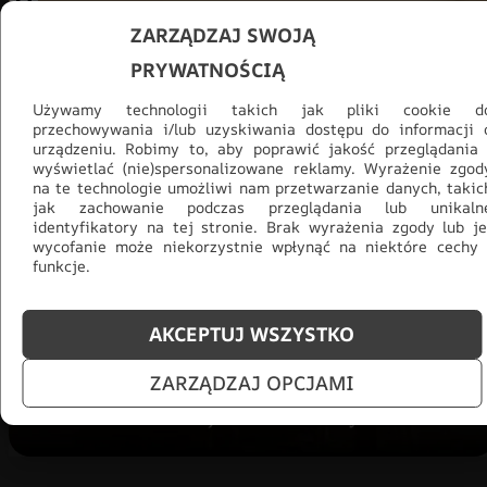
ZARZĄDZAJ SWOJĄ
PRYWATNOŚCIĄ
Używamy technologii takich jak pliki cookie d
przechowywania i/lub uzyskiwania dostępu do informacji 
urządzeniu. Robimy to, aby poprawić jakość przeglądania 
wyświetlać (nie)spersonalizowane reklamy. Wyrażenie zgod
na te technologie umożliwi nam przetwarzanie danych, takic
jak zachowanie podczas przeglądania lub unikaln
Promocja -30% na wszystko! Taka
identyfikatory na tej stronie. Brak wyrażenia zgody lub je
okazja się nie powtórzy!
wycofanie może niekorzystnie wpłynąć na niektóre cechy 
funkcje.
Tylko teraz: Cały asortyment
30% taniej.
Odśwież
salon na lato!
AKCEPTUJ WSZYSTKO
ZOBACZ PRODUKTY
ZARZĄDZAJ OPCJAMI