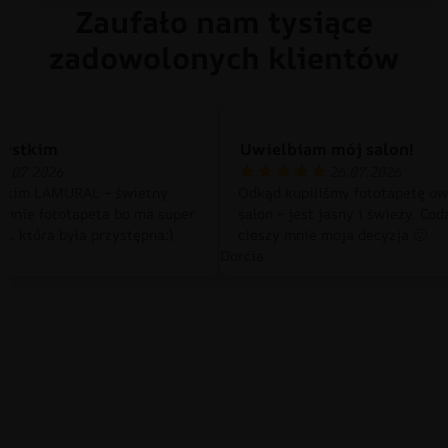
Zaufało nam tysiące
zadowolonych klientów
zystkim
Uwielbiam mój salon!
0.07.2026
26.07.2026
tkim LAMURAL – świetny
Odkąd kupiliśmy fototapetę uw
 mnie fototapeta bo ma super
salon – jest jasny i świeży. Cod
a, która była przystępna:)
cieszy mnie moja decyzja 🙂
Dorcia