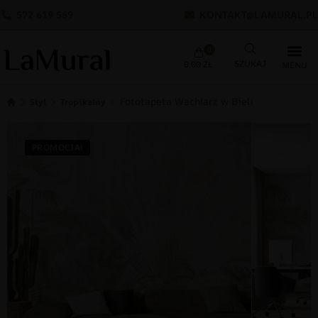
572 619 569
KONTAKT@LAMURAL.PL
0
0.00
ZŁ
Fototapeta Wachlarz w Bieli
Styl
Tropikalny
PROMOCJA!