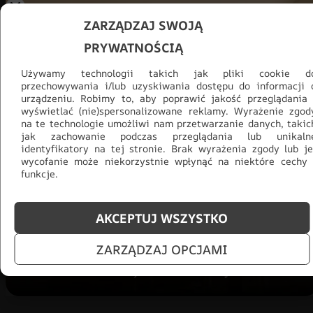
ZARZĄDZAJ SWOJĄ
PRYWATNOŚCIĄ
Używamy technologii takich jak pliki cookie d
przechowywania i/lub uzyskiwania dostępu do informacji 
urządzeniu. Robimy to, aby poprawić jakość przeglądania 
wyświetlać (nie)spersonalizowane reklamy. Wyrażenie zgod
na te technologie umożliwi nam przetwarzanie danych, takic
jak zachowanie podczas przeglądania lub unikaln
Promocja -30% na wszystko! Taka
identyfikatory na tej stronie. Brak wyrażenia zgody lub je
okazja się nie powtórzy!
wycofanie może niekorzystnie wpłynąć na niektóre cechy 
funkcje.
Tylko teraz: Cały asortyment
30% taniej.
Odśwież
salon na lato!
AKCEPTUJ WSZYSTKO
ZOBACZ PRODUKTY
ZARZĄDZAJ OPCJAMI