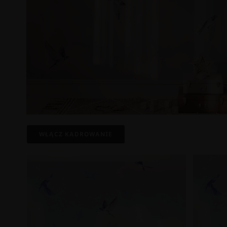
WŁĄCZ KADROWANIE