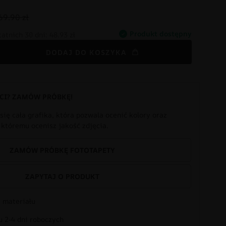
69.90 zł
Produkt dostępny
tatnich 30 dni:
48.93 zł
DODAJ DO KOSZYKA
CI? ZAMÓW PRÓBKĘ!
się cała grafika, która pozwala ocenić kolory oraz
i któremu ocenisz jakość zdjęcia.
ZAMÓW PRÓBKĘ FOTOTAPETY
ZAPYTAJ O PRODUKT
 materiału
 2-4 dni roboczych