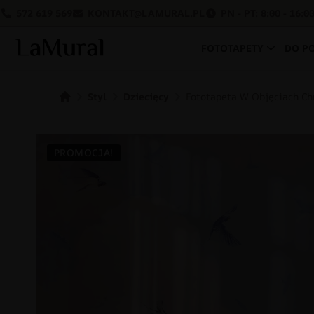
572 619 569
KONTAKT@LAMURAL.PL
PN - PT: 8:00 - 16:0
FOTOTAPETY
DO P
Styl
Dziecięcy
Fototapeta W Objęciach C
PROMOCJA!