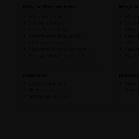
Winyl na flizelinie beton
Winyl sa
Wykończenie mat
Wykoń
Struktura betonu
Strukt
Podkład flizelinowy
100% e
Certyfikat trudnopalności
Certyf
Atest higieniczny
Atest 
Pasowanie brytów: stykowo
Pasowa
Max szerokość 1 brytu: 100 cm
Max sz
Dodatkowo
Dodatko
100% ekologiczna
100% e
Uniwersalna
Uniwe
Gramatura ok. 360g