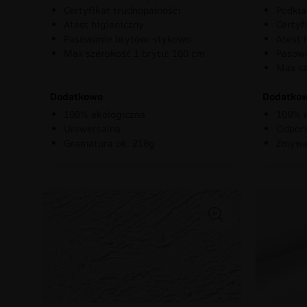
Certyfikat trudnopalności
Podkła
Atest higieniczny
Certyf
Pasowanie brytów: stykowo
Atest 
Max szerokość 1 brytu: 100 cm
Pasowa
Max sz
Dodatkowo
Dodatko
100% ekologiczna
100% e
Uniwersalna
Odporn
Gramatura ok. 210g
Zmywa