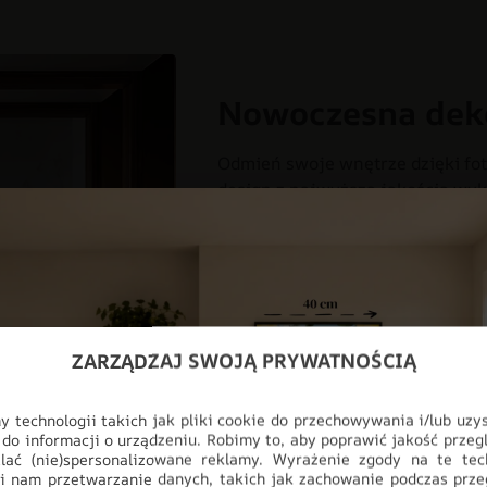
Nowoczesna dek
Odmień swoje wnętrze dzięki fot
design z najwyższą jakością wyk
myślą o nowoczesnych przestrzen
salonu, aż po profesjonalne biur
pełnej personalizacji, produkt i
ściany, stając się głównym punk
CHŁOPIEC
DLA DZIECI
DO
ZARZĄDZAJ SWOJĄ PRYWATNOŚCIĄ
DZIEWCZYNKA
FOTOTAPETY
 technologii takich jak pliki cookie do przechowywania i/lub uzy
ODCIENIE RÓŻOWEGO
STYL
 do informacji o urządzeniu. Robimy to, aby poprawić jakość przegl
lać (nie)spersonalizowane reklamy. Wyrażenie zgody na te tec
i nam przetwarzanie danych, takich jak zachowanie podczas prze