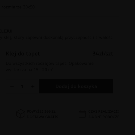
rozmiarze 30x50
KLEJU!
 klej, który zapewni doskonałą przyczepność i trwałość
Klej do tapet
34zł/szt
Do wszystkich rodzajów tapet. Opakowanie
wystarcza na 15 - 20 m².
−
+
Dodaj do koszyka
POWYŻEJ 300 ZŁ
CZAS REALIZACJI
DOSTAWA GRATIS
2-4 DNI ROBOCZE