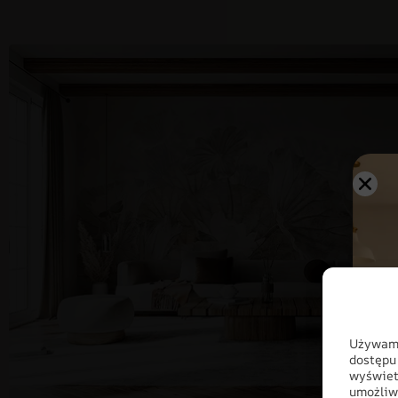
Używamy
dostępu
wyświet
umożliw