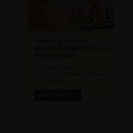
dzla
Promocja -30% na
wszystko! Taka okazja się
o
nie powtórzy!
0 cm
Tylko teraz: Cały
asortyment
30% taniej.
Odśwież
a
salon na lato!
ZOBACZ PRODUKTY