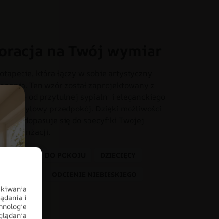
oracja na Twój wymiar
otapecie, która łączy w sobie artystyczny
onania. Ten wzór został zaprojektowany z
iach – od przytulnej sypialni i eleganckiego
o czy stylowy przedpokój. Dzięki możliwości
dealnie dopasuje się do specyfiki Twojej
tem aranżacji.
 DZIECKA
DO POKOJU
DZIECIĘCY
KOLORY
ODCIENIE NIEBIESKIEGO
skiwania
ądania i
hnologie
glądania