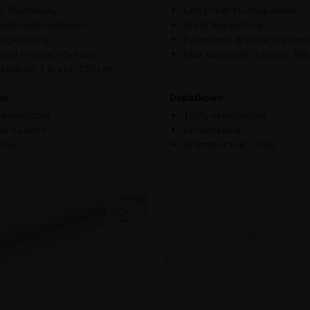
d flizelinowy
Certyfikat trudnopalności
ikat trudnopalności
Atest higieniczny
higieniczny
Pasowanie brytów: stykow
nie brytów: stykowo
Max szerokość 1 brytu: 10
erokość 1 brytu: 100 cm
wo
Dodatkowo
kologiczna
100% ekologiczna
a na brud
Uniwersalna
lna
Gramatura ok. 320g