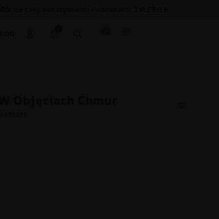
30% na cały asortyment! Pozostało: 19:39:15
0
BLOG
 W Objęciach Chmur
86138121