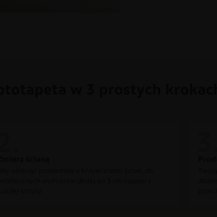
ototapeta w 3 prostych krokac
Zmierz ścianę
Prod
Aby uniknąć problemów z krzywiznami ścian, do
Twoją
ostatecznych wymiarów dodaj po 3 cm zapasu z
dbało
każdej strony.
przec