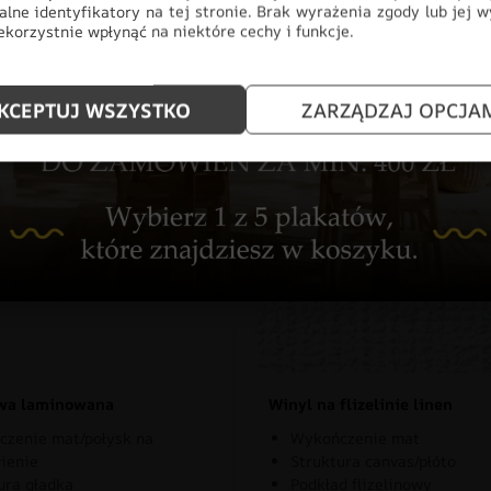
alne identyfikatory na tej stronie. Brak wyrażenia zgody lub jej 
korzystnie wpłynąć na niektóre cechy i funkcje.
KCEPTUJ WSZYSTKO
ZARZĄDZAJ OPCJA
znaj rodzaje naszych materia
owa laminowana
Winyl na flizelinie linen
zenie mat/połysk na
Wykończenie mat
ienie
Struktura canvas/płóto
ura gładka
Podkład flizelinowy