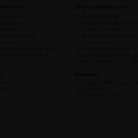
moprzylepny
Winyl na flizelinie stiuk
czenie mat
Wykończenie: mat
ura gładka
Struktura: pociągnięcia pę
kologiczna
Podkład: flizelinowy
ikat trudnopalności
Bezpieczeństwo: certyfikat
higieniczny
trudnopalności
nie brytów: zakladka 5mm
Atest: atest higieniczny
erokość 1 brytu: 100 cm
Pasowanie brytów: stykow
Max szerokość 1 brytu: 10
wo
Dodatkowo
kologiczna
Ekologia: 100% ekologiczn
rsalna
Uniwersalna
Gramatura: ok. 360g