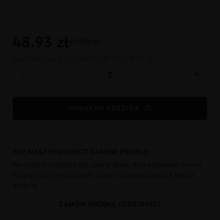
48.93
zł
69.90 zł
Najniższa cena z ostatnich 30 dni:
48.93 zł
-
+
DODAJ DO KOSZYKA
NIE MASZ PEWNOŚCI? ZAMÓW PRÓBKĘ!
Na próbce znajduje się cała grafika, która pozwala ocenić
kolory oraz przybliżenie, dzięki któremu ocenisz jakość
zdjęcia.
ZAMÓW PRÓBKĘ FOTOTAPETY