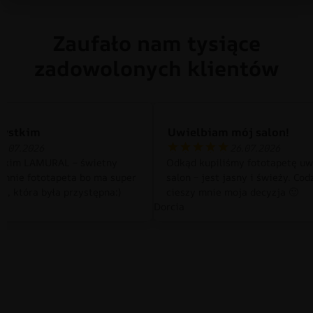
Zaufało nam tysiące
zadowolonych klientów
zystkim
Uwielbiam mój salon!
0.07.2026
26.07.2026
tkim LAMURAL – świetny
Odkąd kupiliśmy fototapetę uw
 mnie fototapeta bo ma super
salon – jest jasny i świeży. Cod
a, która była przystępna:)
cieszy mnie moja decyzja 🙂
Dorcia