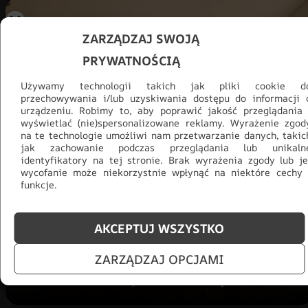
ZARZĄDZAJ SWOJĄ
PRYWATNOŚCIĄ
Używamy technologii takich jak pliki cookie d
przechowywania i/lub uzyskiwania dostępu do informacji 
urządzeniu. Robimy to, aby poprawić jakość przeglądania 
wyświetlać (nie)spersonalizowane reklamy. Wyrażenie zgod
na te technologie umożliwi nam przetwarzanie danych, takic
jak zachowanie podczas przeglądania lub unikaln
identyfikatory na tej stronie. Brak wyrażenia zgody lub je
Promocja -30% na wszystko! Taka
wycofanie może niekorzystnie wpłynąć na niektóre cechy 
okazja się nie powtórzy!
funkcje.
Tylko teraz: Cały asortyment
30% taniej.
Odśwież
AKCEPTUJ WSZYSTKO
salon na lato!
ZARZĄDZAJ OPCJAMI
ZOBACZ PRODUKTY