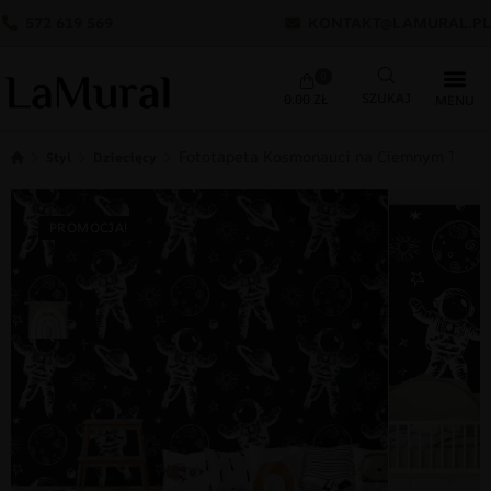
572 619 569
KONTAKT@LAMURAL.PL
0
0.00
ZŁ
Fototapeta Kosmonauci na Ciemnym Tle
Styl
Dziecięcy
PROMOCJA!