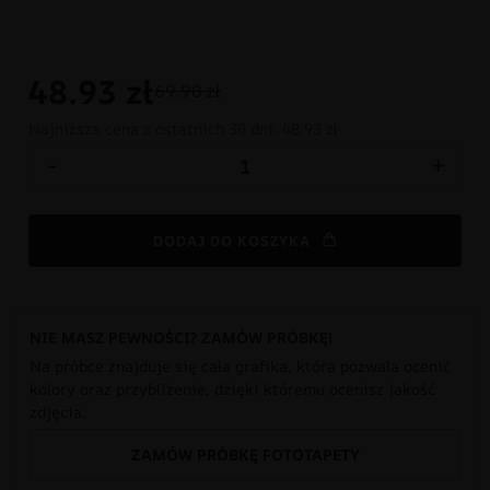
48.93
zł
69.90 zł
Najniższa cena z ostatnich 30 dni:
48.93 zł
-
+
DODAJ DO KOSZYKA
NIE MASZ PEWNOŚCI? ZAMÓW PRÓBKĘ!
Na próbce znajduje się cała grafika, która pozwala ocenić
kolory oraz przybliżenie, dzięki któremu ocenisz jakość
zdjęcia.
ZAMÓW PRÓBKĘ FOTOTAPETY