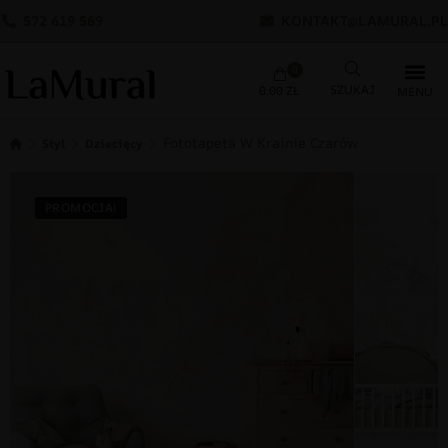
572 619 569
KONTAKT@LAMURAL.PL
0
0.00
ZŁ
Fototapeta W Krainie Czarów
Styl
Dziecięcy
PROMOCJA!