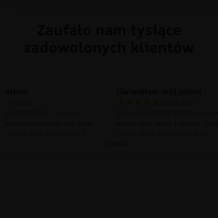
Zaufało nam tysiące
zadowolonych klientów
zystkim
Uwielbiam mój salon!
0.07.2026
26.07.2026
tkim LAMURAL – świetny
Odkąd kupiliśmy fototapetę uw
 mnie fototapeta bo ma super
salon – jest jasny i świeży. Cod
a, która była przystępna:)
cieszy mnie moja decyzja 🙂
Dorcia