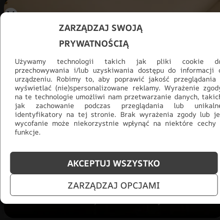
ZARZĄDZAJ SWOJĄ
PRYWATNOŚCIĄ
Używamy technologii takich jak pliki cookie d
przechowywania i/lub uzyskiwania dostępu do informacji 
urządzeniu. Robimy to, aby poprawić jakość przeglądania 
wyświetlać (nie)spersonalizowane reklamy. Wyrażenie zgod
na te technologie umożliwi nam przetwarzanie danych, takic
jak zachowanie podczas przeglądania lub unikaln
identyfikatory na tej stronie. Brak wyrażenia zgody lub je
Promocja -30% na wszystko! Taka
wycofanie może niekorzystnie wpłynąć na niektóre cechy 
okazja się nie powtórzy!
funkcje.
Tylko teraz: Cały asortyment
30% taniej.
Odśwież
AKCEPTUJ WSZYSTKO
salon na lato!
ZARZĄDZAJ OPCJAMI
ZOBACZ PRODUKTY