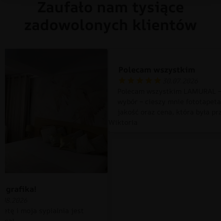
Zaufało nam tysiące
zadowolonych klientów
Polecam wszystkim
30.07.2026
Polecam wszystkim LAMURAL –
wybór – cieszy mnie fototapet
jakość oraz cena, która była pr
Wiktoria
 grafika!
.08.2026
petę i moja sypialnia jest
czna!