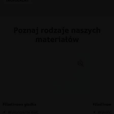
TROPIKALNY
Poznaj rodzaje naszych
materiałów
Flizelinowa gładka
Flizelinow
Wykończenie mat
Wykończe