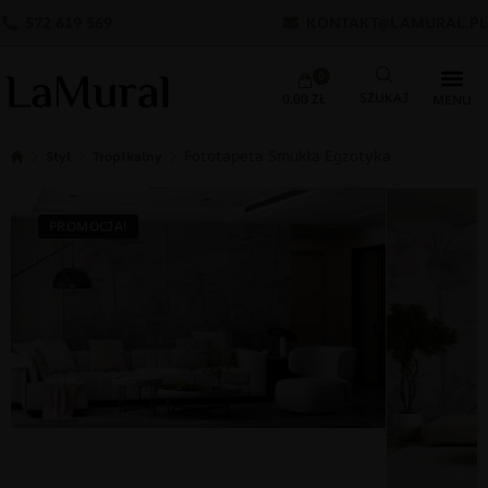
572 619 569
KONTAKT@LAMURAL.PL
0
0.00
ZŁ
Fototapeta Smukła Egzotyka
Styl
Tropikalny
PROMOCJA!