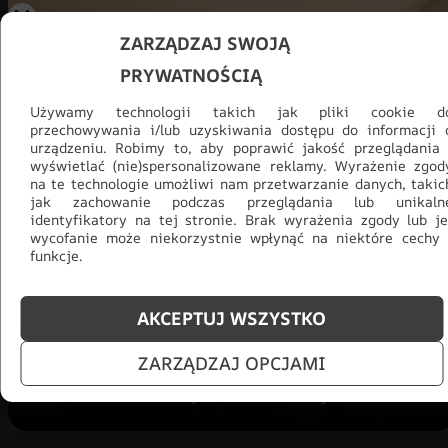
ZARZĄDZAJ SWOJĄ
PRYWATNOŚCIĄ
Używamy technologii takich jak pliki cookie d
przechowywania i/lub uzyskiwania dostępu do informacji 
urządzeniu. Robimy to, aby poprawić jakość przeglądania 
wyświetlać (nie)spersonalizowane reklamy. Wyrażenie zgod
na te technologie umożliwi nam przetwarzanie danych, takic
Promocja -30% na wszystko! Taka
jak zachowanie podczas przeglądania lub unikaln
okazja się nie powtórzy!
identyfikatory na tej stronie. Brak wyrażenia zgody lub je
wycofanie może niekorzystnie wpłynąć na niektóre cechy 
funkcje.
Tylko teraz: Cały asortyment
30% taniej.
Odśwież
salon na lato!
AKCEPTUJ WSZYSTKO
ZOBACZ PRODUKTY
ZARZĄDZAJ OPCJAMI