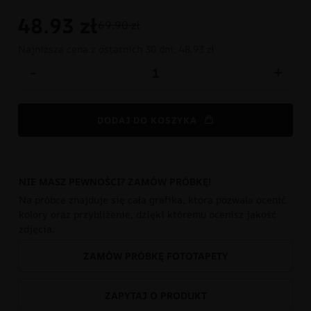
48.93
zł
69.90 zł
Najniższa cena z ostatnich 30 dni:
48.93 zł
-
+
DODAJ DO KOSZYKA
NIE MASZ PEWNOŚCI? ZAMÓW PRÓBKĘ!
Na próbce znajduje się cała grafika, która pozwala ocenić
kolory oraz przybliżenie, dzięki któremu ocenisz jakość
zdjęcia.
ZAMÓW PRÓBKĘ FOTOTAPETY
ZAPYTAJ O PRODUKT