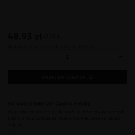
48.93
zł
69.90 zł
Najniższa cena z ostatnich 30 dni:
48.93 zł
-
+
DODAJ DO KOSZYKA
NIE MASZ PEWNOŚCI? ZAMÓW PRÓBKĘ!
Na próbce znajduje się cała grafika, która pozwala ocenić
kolory oraz przybliżenie, dzięki któremu ocenisz jakość
zdjęcia.