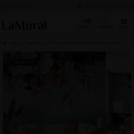
572 619 569
KONTAKT@LAMURAL.PL
0
0.00
ZŁ
Fototapeta Pudrowe Kwiaty na Błękitnym
Styl
Tropikalny
PROMOCJA!