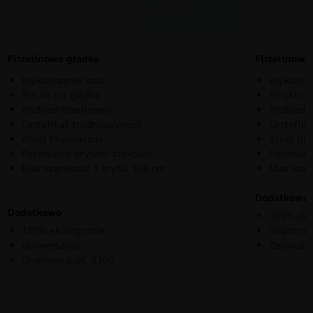
Flizelinowa gładka
Flizelinow
Wykończenie mat
Wykończe
Struktura gładka
Struktura
Podkład flizelinowy
Podkład f
Certyfikat trudnopalności
Certyfika
Atest higieniczny
Atest hig
Pasowanie brytów: stykowo
Pasowani
Max szerokość 1 brytu: 100 cm
Max szer
Dodatkowo
Dodatkowo
100% eko
100% ekologiczna
Odporna 
Uniwersalna
Zmywaln
Gramatura ok. 210g