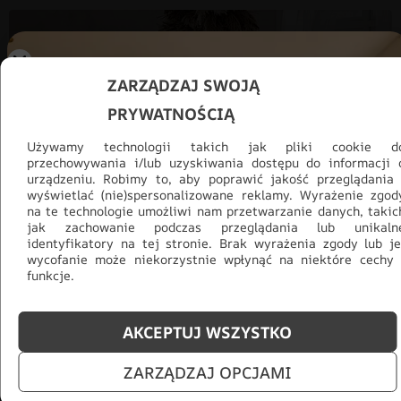
ZARZĄDZAJ SWOJĄ
PRYWATNOŚCIĄ
Używamy technologii takich jak pliki cookie d
przechowywania i/lub uzyskiwania dostępu do informacji 
urządzeniu. Robimy to, aby poprawić jakość przeglądania 
wyświetlać (nie)spersonalizowane reklamy. Wyrażenie zgod
na te technologie umożliwi nam przetwarzanie danych, takic
jak zachowanie podczas przeglądania lub unikaln
identyfikatory na tej stronie. Brak wyrażenia zgody lub je
wycofanie może niekorzystnie wpłynąć na niektóre cechy 
funkcje.
Promocja -30% na wszystko! Taka
okazja się nie powtórzy!
AKCEPTUJ WSZYSTKO
Tylko teraz: Cały asortyment
30% taniej.
Odśwież
salon na lato!
ZARZĄDZAJ OPCJAMI