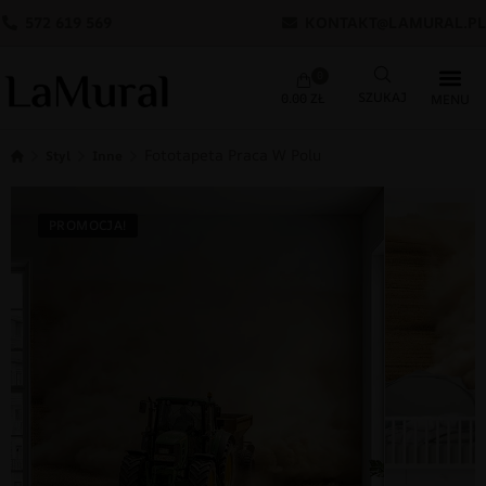
572 619 569
KONTAKT@LAMURAL.PL
0
0.00
ZŁ
Fototapeta Praca W Polu
Styl
Inne
PROMOCJA!