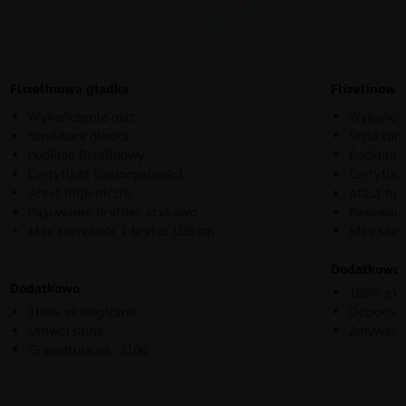
Flizelinowa gładka
Flizelinow
Wykończenie mat
Wykończe
Struktura gładka
Struktura
Podkład flizelinowy
Podkład f
Certyfikat trudnopalności
Certyfika
Atest higieniczny
Atest hig
Pasowanie brytów: stykowo
Pasowani
Max szerokość 1 brytu: 100 cm
Max szer
Dodatkowo
Dodatkowo
100% eko
100% ekologiczna
Odporna 
Uniwersalna
Zmywaln
Gramatura ok. 210g