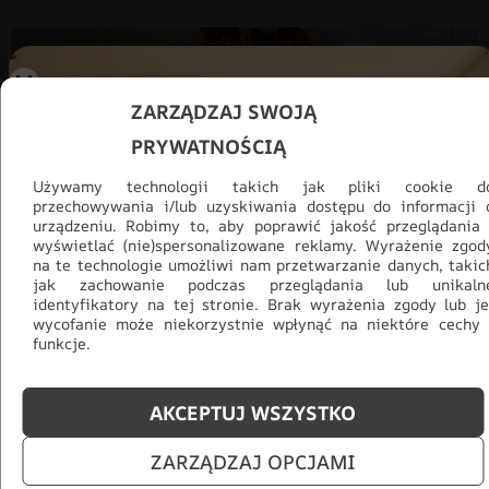
ZARZĄDZAJ SWOJĄ
PRYWATNOŚCIĄ
Używamy technologii takich jak pliki cookie d
przechowywania i/lub uzyskiwania dostępu do informacji 
urządzeniu. Robimy to, aby poprawić jakość przeglądania 
wyświetlać (nie)spersonalizowane reklamy. Wyrażenie zgod
na te technologie umożliwi nam przetwarzanie danych, takic
jak zachowanie podczas przeglądania lub unikaln
identyfikatory na tej stronie. Brak wyrażenia zgody lub je
wycofanie może niekorzystnie wpłynąć na niektóre cechy 
funkcje.
Promocja -30% na wszystko! Taka
okazja się nie powtórzy!
AKCEPTUJ WSZYSTKO
Tylko teraz: Cały asortyment
30% taniej.
Odśwież
ZARZĄDZAJ OPCJAMI
salon na lato!