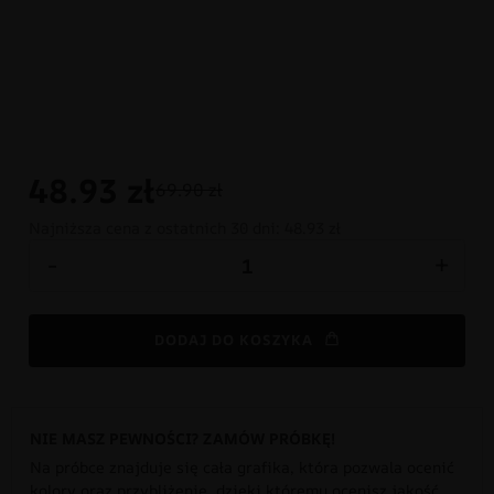
48.93
zł
69.90 zł
Najniższa cena z ostatnich 30 dni:
48.93 zł
-
+
DODAJ DO KOSZYKA
NIE MASZ PEWNOŚCI? ZAMÓW PRÓBKĘ!
Na próbce znajduje się cała grafika, która pozwala ocenić
kolory oraz przybliżenie, dzięki któremu ocenisz jakość