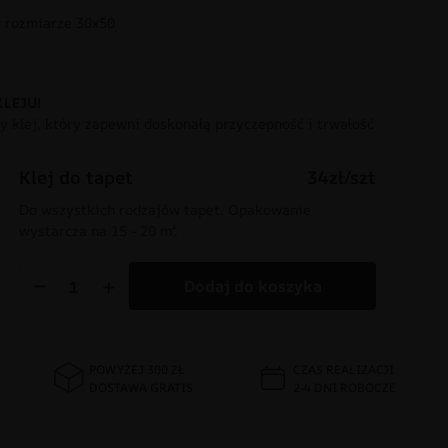
rozmiarze 30x50
KLEJU!
 klej, który zapewni doskonałą przyczepność i trwałość
Klej do tapet
34zł/szt
Do wszystkich rodzajów tapet. Opakowanie
wystarcza na 15 - 20 m².
−
+
Dodaj do koszyka
POWYŻEJ 300 ZŁ
CZAS REALIZACJI
DOSTAWA GRATIS
2-4 DNI ROBOCZE