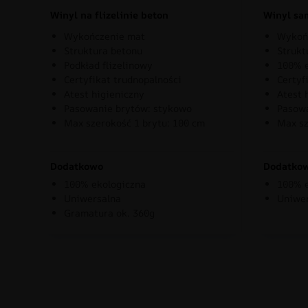
Winyl na flizelinie beton
Winyl sa
Wykończenie mat
Wykoń
Struktura betonu
Strukt
Podkład flizelinowy
100% e
Certyfikat trudnopalności
Certyf
Atest higieniczny
Atest 
Pasowanie brytów: stykowo
Pasowa
Max szerokość 1 brytu: 100 cm
Max sz
Dodatkowo
Dodatko
100% ekologiczna
100% e
Uniwersalna
Uniwe
Gramatura ok. 360g