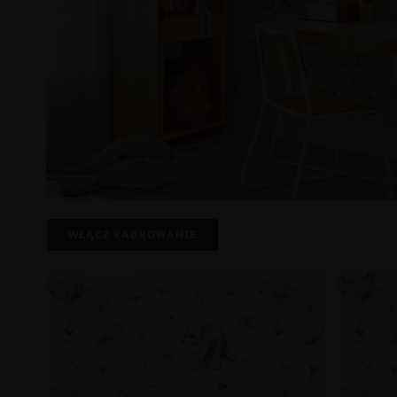
WŁĄCZ KADROWANIE