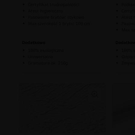
Certyfikat trudnopalności
Podkła
Atest higieniczny
Certyf
Pasowanie brytów: stykowo
Atest 
Max szerokość 1 brytu: 100 cm
Pasowa
Max sz
Dodatkowo
Dodatko
100% ekologiczna
100% e
Uniwersalna
Odporn
Gramatura ok. 210g
Zmywa