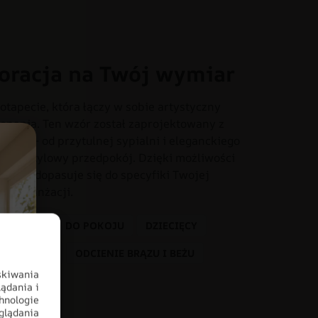
oracja na Twój wymiar
otapecie, która łączy w sobie artystyczny
onania. Ten wzór został zaprojektowany z
iach – od przytulnej sypialni i eleganckiego
o czy stylowy przedpokój. Dzięki możliwości
dealnie dopasuje się do specyfiki Twojej
tem aranżacji.
 DZIECKA
DO POKOJU
DZIECIĘCY
KOLORY
ODCIENIE BRĄZU I BEŻU
skiwania
ądania i
hnologie
glądania