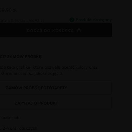
69.90 zł
Produkt dostępny
tatnich 30 dni:
48.93 zł
DODAJ DO KOSZYKA
CI? ZAMÓW PRÓBKĘ!
się cała grafika, która pozwala ocenić kolory oraz
i któremu ocenisz jakość zdjęcia.
ZAMÓW PRÓBKĘ FOTOTAPETY
ZAPYTAJ O PRODUKT
 materiału
 2-4 dni roboczych