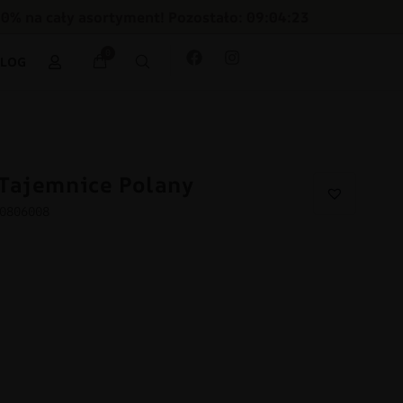
30% na cały asortyment! Pozostało: 09:04:22
0
BLOG
Tajemnice Polany
40806008