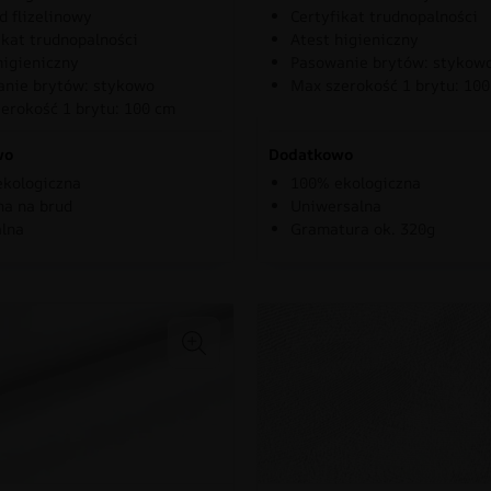
d flizelinowy
Certyfikat trudnopalności
ikat trudnopalności
Atest higieniczny
higieniczny
Pasowanie brytów: stykow
nie brytów: stykowo
Max szerokość 1 brytu: 10
erokość 1 brytu: 100 cm
wo
Dodatkowo
kologiczna
100% ekologiczna
a na brud
Uniwersalna
lna
Gramatura ok. 320g