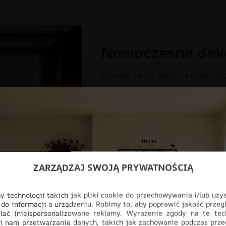
Nowoczesna dek
Odmień swoje wnętrze dzięki fot
design z najwyższą jakością wyk
myślą o nowoczesnych przestrzen
salonu, aż po profesjonalne biur
pełnej personalizacji, produkt i
ściany, stając się głównym punk
CHŁOPIEC
DLA DZIECI
DO
ZARZĄDZAJ SWOJĄ PRYWATNOŚCIĄ
DZIEWCZYNKA
FOTOTAPETY
 technologii takich jak pliki cookie do przechowywania i/lub uzy
STYL
 do informacji o urządzeniu. Robimy to, aby poprawić jakość przegl
lać (nie)spersonalizowane reklamy. Wyrażenie zgody na te tec
i nam przetwarzanie danych, takich jak zachowanie podczas prze