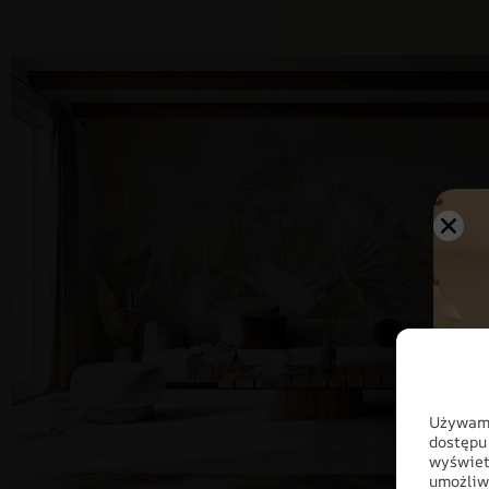
Używamy
dostępu
wyświet
umożliw