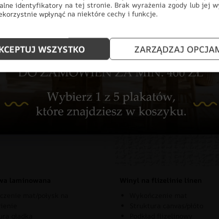
alne identyfikatory na tej stronie. Brak wyrażenia zgody lub jej 
korzystnie wpłynąć na niektóre cechy i funkcje.
KCEPTUJ WSZYSTKO
ZARZĄDZAJ OPCJA
znaj rodzaje naszych materia
owa laminowana
Winyl na flizelinie linen
zenie mat/połysk na
Wykończenie mat
ienie
Struktura canvas/płóto
ura gładka
Podkład flizelinowy