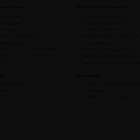
moprzylepny
Winyl na flizelinie stiuk
czenie mat
Wykończenie: mat
ura gładka
Struktura: pociągnięcia pę
kologiczna
Podkład: flizelinowy
ikat trudnopalności
Bezpieczeństwo: certyfikat
higieniczny
trudnopalności
nie brytów: zakladka 5mm
Atest: atest higieniczny
erokość 1 brytu: 100 cm
Pasowanie brytów: stykow
Max szerokość 1 brytu: 10
wo
Dodatkowo
kologiczna
Ekologia: 100% ekologiczn
rsalna
Uniwersalna
Gramatura: ok. 360g