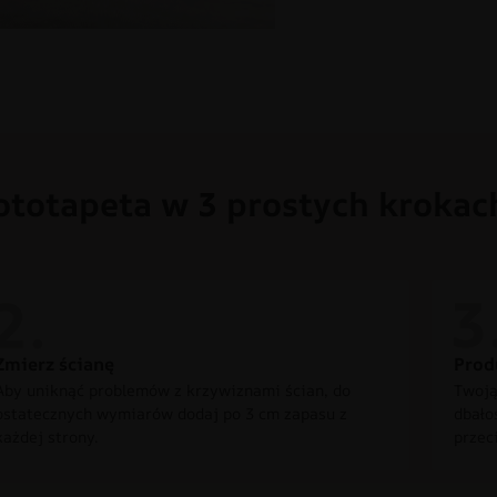
ototapeta w 3 prostych krokac
Zmierz ścianę
Prod
Aby uniknąć problemów z krzywiznami ścian, do
Twoją
ostatecznych wymiarów dodaj po 3 cm zapasu z
dbało
każdej strony.
przec