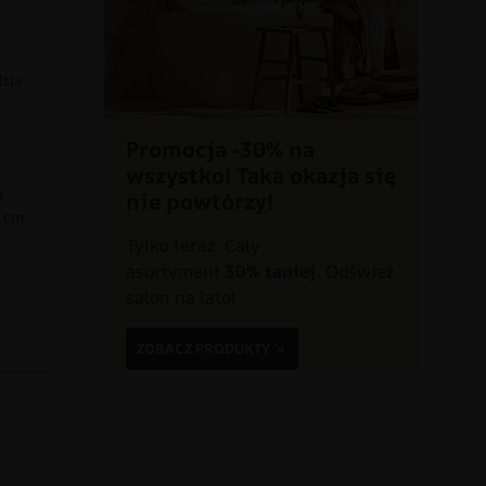
dzla
Promocja -30% na
wszystko! Taka okazja się
o
nie powtórzy!
0 cm
Tylko teraz: Cały
asortyment
30% taniej.
Odśwież
a
salon na lato!
ZOBACZ PRODUKTY