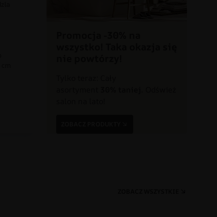
dzla
Promocja -30% na
wszystko! Taka okazja się
o
nie powtórzy!
0 cm
Tylko teraz: Cały
asortyment
30% taniej.
Odśwież
a
salon na lato!
ZOBACZ PRODUKTY
ZOBACZ WSZYSTKIE