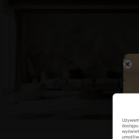
Używamy
dostępu
wyświet
umożliw