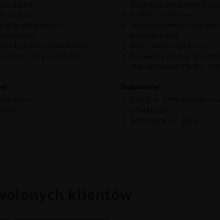
ura gładka
Struktura: pociągnięcia pę
kologiczna
Podkład: flizelinowy
ikat trudnopalności
Bezpieczeństwo: certyfikat
higieniczny
trudnopalności
nie brytów: zakladka 5mm
Atest: atest higieniczny
erokość 1 brytu: 100 cm
Pasowanie brytów: stykow
Max szerokość 1 brytu: 10
wo
Dodatkowo
kologiczna
Ekologia: 100% ekologiczn
rsalna
Uniwersalna
Gramatura: ok. 360g
wolonych klientów