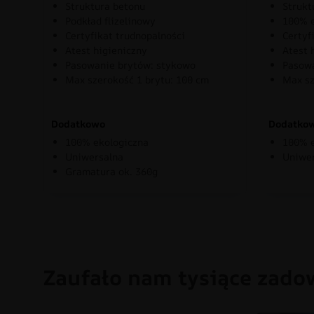
Struktura betonu
Strukt
Podkład flizelinowy
100% e
Certyfikat trudnopalności
Certyf
Atest higieniczny
Atest 
Pasowanie brytów: stykowo
Pasowa
Max szerokość 1 brytu: 100 cm
Max sz
Dodatkowo
Dodatko
100% ekologiczna
100% e
Uniwersalna
Uniwe
Gramatura ok. 360g
Zaufało nam tysiące zado