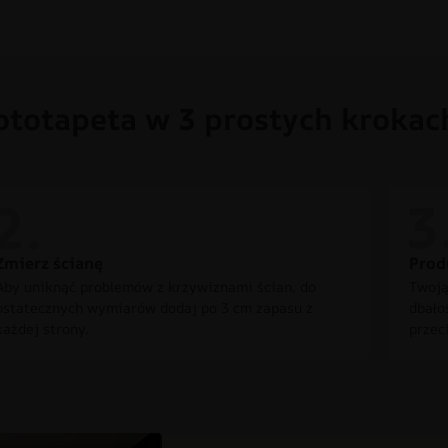
ototapeta w 3 prostych krokac
Zmierz ścianę
Prod
Aby uniknąć problemów z krzywiznami ścian, do
Twoją
ostatecznych wymiarów dodaj po 3 cm zapasu z
dbało
każdej strony.
przec