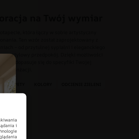
oracja na Twój wymiar
otapecie, która łączy w sobie artystyczny
onania. Ten wzór został zaprojektowany z
iach – od przytulnej sypialni i eleganckiego
o czy stylowy przedpokój. Dzięki możliwości
dealnie dopasuje się do specyfiki Twojej
tem aranżacji.
OTOTAPETY
KOLORY
ODCIENIE ZIELENI
TROPIKALNY
skiwania
ądania i
hnologie
glądania