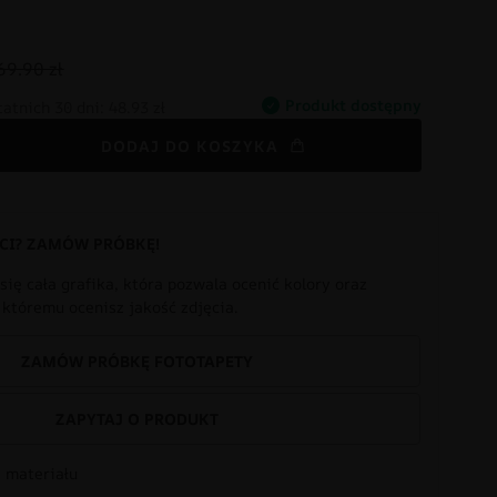
69.90 zł
Produkt dostępny
tatnich 30 dni:
48.93 zł
DODAJ DO KOSZYKA
CI? ZAMÓW PRÓBKĘ!
się cała grafika, która pozwala ocenić kolory oraz
i któremu ocenisz jakość zdjęcia.
ZAMÓW PRÓBKĘ FOTOTAPETY
ZAPYTAJ O PRODUKT
 materiału