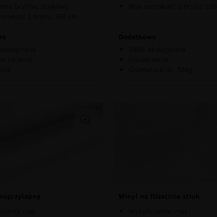
nie brytów: stykowo
Max szerokość 1 brytu: 10
erokość 1 brytu: 100 cm
wo
Dodatkowo
kologiczna
100% ekologiczna
a na brud
Uniwersalna
lna
Gramatura ok. 320g
moprzylepny
Winyl na flizelinie stiuk
czenie mat
Wykończenie: mat