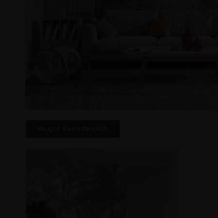
WŁĄCZ KADROWANIE