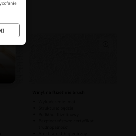
wycofanie
łów
MI
Winyl na flizelinie brush
Wykończenie: mat
Struktura: pędzla
Podkład: flizelinowy
Bezpieczeństwo: certyfikat
trudnopalności
o
Atest: atest higieniczny