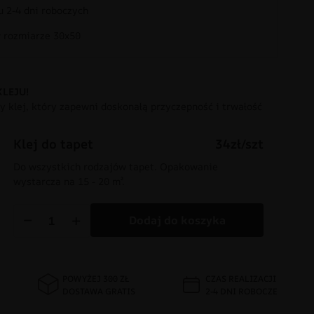
 2-4 dni roboczych
rozmiarze 30x50
KLEJU!
 klej, który zapewni doskonałą przyczepność i trwałość
Klej do tapet
34zł/szt
Do wszystkich rodzajów tapet. Opakowanie
wystarcza na 15 - 20 m².
−
+
Dodaj do koszyka
POWYŻEJ 300 ZŁ
CZAS REALIZACJI
DOSTAWA GRATIS
2-4 DNI ROBOCZE