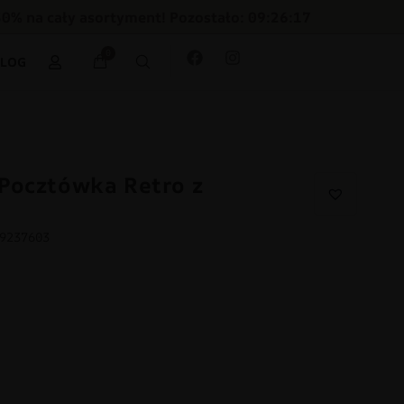
30% na cały asortyment! Pozostało: 09:26:16
0
BLOG
Pocztówka Retro z
19237603