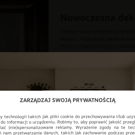
Nowoczesna dek
Odmień swoje wnętrze dzięki fot
design z najwyższą jakością wyk
myślą o nowoczesnych przestrzen
salonu, aż po profesjonalne biur
pełnej personalizacji, produkt i
ściany, stając się głównym punk
DO POKOJU
DO SALONU
F
STYL
TROPIKALNE LIŚCIE
ZARZĄDZAJ SWOJĄ PRYWATNOŚCIĄ
 technologii takich jak pliki cookie do przechowywania i/lub uzy
 do informacji o urządzeniu. Robimy to, aby poprawić jakość przegl
lać (nie)spersonalizowane reklamy. Wyrażenie zgody na te tec
i nam przetwarzanie danych, takich jak zachowanie podczas prze