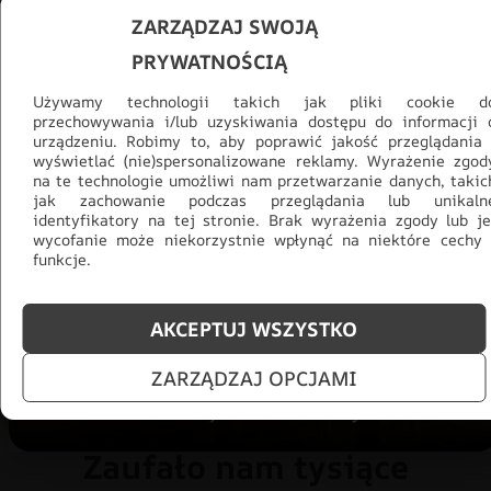
ZARZĄDZAJ SWOJĄ
PRYWATNOŚCIĄ
Używamy technologii takich jak pliki cookie d
przechowywania i/lub uzyskiwania dostępu do informacji 
urządzeniu. Robimy to, aby poprawić jakość przeglądania 
wyświetlać (nie)spersonalizowane reklamy. Wyrażenie zgod
Promocja -30% na wszystko! Taka
na te technologie umożliwi nam przetwarzanie danych, takic
jak zachowanie podczas przeglądania lub unikaln
okazja się nie powtórzy!
identyfikatory na tej stronie. Brak wyrażenia zgody lub je
wycofanie może niekorzystnie wpłynąć na niektóre cechy 
Tylko teraz: Cały asortyment
30% taniej.
Odśwież
funkcje.
salon na lato!
AKCEPTUJ WSZYSTKO
ZOBACZ PRODUKTY
ZARZĄDZAJ OPCJAMI
Zaufało nam tysiące