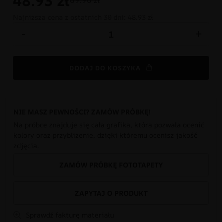
48.93
zł
69.90 zł
Najniższa cena z ostatnich 30 dni:
48.93 zł
-
+
DODAJ DO KOSZYKA
NIE MASZ PEWNOŚCI? ZAMÓW PRÓBKĘ!
Na próbce znajduje się cała grafika, która pozwala ocenić
kolory oraz przybliżenie, dzięki któremu ocenisz jakość
zdjęcia.
ZAMÓW PRÓBKĘ FOTOTAPETY
ZAPYTAJ O PRODUKT
Sprawdź fakturę materiału