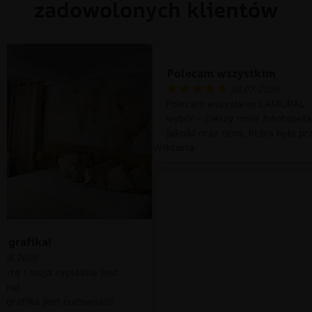
zadowolonych klientów
Polecam wszystkim
30.07.2026
Polecam wszystkim LAMURAL –
wybór – cieszy mnie fototapet
jakość oraz cena, która była pr
Wiktoria
 grafika!
.08.2026
petę i moja sypialnia jest
czna!
 grafika jest cudowna!!!!