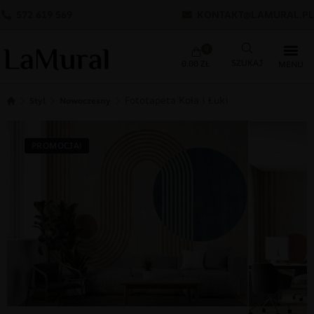
572 619 569
KONTAKT@LAMURAL.PL
0
0.00
ZŁ
Fototapeta Koła i Łuki
Styl
Nowoczesny
PROMOCJA!