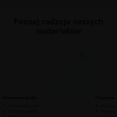
Poznaj rodzaje naszych
materiałów
Flizelinowa gładka
Flizelinow
Wykończenie mat
Wykończe
Struktura gładka
Struktura
Podkład flizelinowy
Podkład f