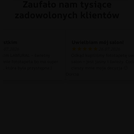
Zaufało nam tysiące
zadowolonych klientów
zystkim
Uwielbiam mój salon!
0.07.2026
26.07.2026
tkim LAMURAL – świetny
Odkąd kupiliśmy fototapetę uw
 mnie fototapeta bo ma super
salon – jest jasny i świeży. Cod
a, która była przystępna:)
cieszy mnie moja decyzja 🙂
Dorcia