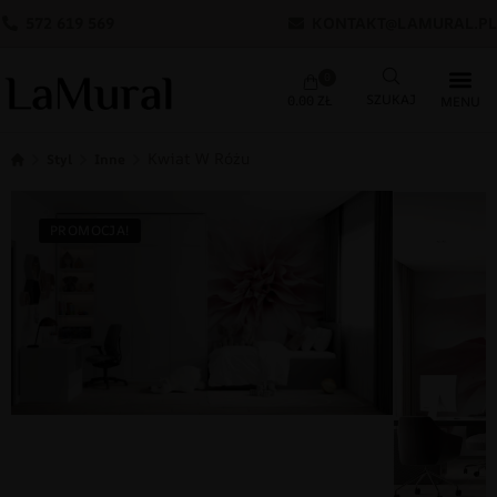
572 619 569
KONTAKT@LAMURAL.PL
0
0.00
ZŁ
Kwiat W Różu
Styl
Inne
PROMOCJA!