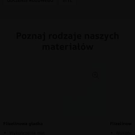
ODCIENIE RÓŻOWEGO
STYL
Poznaj rodzaje naszych
materiałów
Flizelinowa gładka
Flizelinow
Wykończenie mat
Wykończe