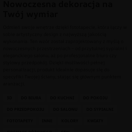
Nowoczesna dekoracja na
Twój wymiar
Odmień swoje wnętrze dzięki fototapecie, która łączy w
sobie artystyczny design z najwyższą jakością
wykonania. Ten wzór został zaprojektowany z myślą o
nowoczesnych przestrzeniach – od przytulnej sypialni i
eleganckiego salonu, aż po profesjonalne biuro czy
stylowy przedpokój. Dzięki możliwości pełnej
personalizacji, produkt idealnie dopasuje się do
specyfiki Twojej ściany, stając się głównym punktem
aranżacji.
3D
DO BIURA
DO KUCHNI
DO POKOJU
DO PRZEDPOKOJU
DO SALONU
DO SYPIALNI
FOTOTAPETY
INNE
KOLORY
KWIATY