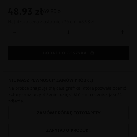
48.93
zł
69.90 zł
Najniższa cena z ostatnich 30 dni:
48.93 zł
-
+
DODAJ DO KOSZYKA
NIE MASZ PEWNOŚCI? ZAMÓW PRÓBKĘ!
Na próbce znajduje się cała grafika, która pozwala ocenić
kolory oraz przybliżenie, dzięki któremu ocenisz jakość
zdjęcia.
ZAMÓW PRÓBKĘ FOTOTAPETY
ZAPYTAJ O PRODUKT