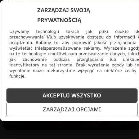
ZARZĄDZAJ SWOJĄ
PRYWATNOŚCIĄ
Używamy technologii takich jak pliki cookie d
przechowywania i/lub uzyskiwania dostępu do informacji 
urządzeniu. Robimy to, aby poprawić jakość przeglądania 
wyświetlać (nie)spersonalizowane reklamy. Wyrażenie zgod
na te technologie umożliwi nam przetwarzanie danych, takic
jak zachowanie podczas przeglądania lub unikaln
Promocja -30% na wszystko! Taka
identyfikatory na tej stronie. Brak wyrażenia zgody lub je
okazja się nie powtórzy!
wycofanie może niekorzystnie wpłynąć na niektóre cechy 
funkcje.
Tylko teraz: Cały asortyment
30% taniej.
Odśwież
salon na lato!
AKCEPTUJ WSZYSTKO
ZOBACZ PRODUKTY
ZARZĄDZAJ OPCJAMI