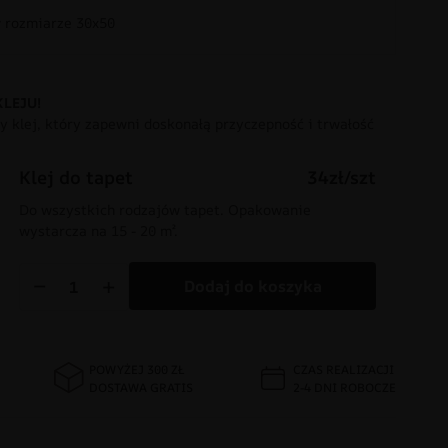
rozmiarze 30x50
KLEJU!
 klej, który zapewni doskonałą przyczepność i trwałość
Klej do tapet
34zł/szt
Do wszystkich rodzajów tapet. Opakowanie
wystarcza na 15 - 20 m².
−
+
Dodaj do koszyka
POWYŻEJ 300 ZŁ
CZAS REALIZACJI
DOSTAWA GRATIS
2-4 DNI ROBOCZE