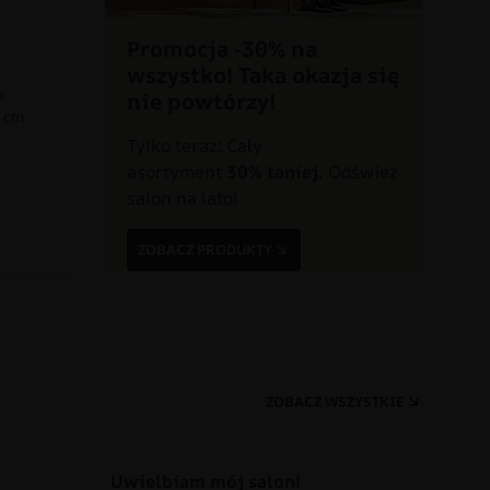
Promocja -30% na
wszystko! Taka okazja się
o
nie powtórzy!
0 cm
Tylko teraz: Cały
asortyment
30% taniej.
Odśwież
a
salon na lato!
ZOBACZ PRODUKTY
ZOBACZ WSZYSTKIE
Uwielbiam mój salon!