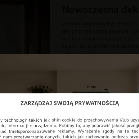
Nowoczesna dek
Odmień swoje wnętrze dzięki fot
design z najwyższą jakością wyk
myślą o nowoczesnych przestrzen
salonu, aż po profesjonalne biur
pełnej personalizacji, produkt i
ściany, stając się głównym punk
DO POKOJU
DO SALONU
F
ODCIENIE SZAROŚCI
STYL
ZARZĄDZAJ SWOJĄ PRYWATNOŚCIĄ
 technologii takich jak pliki cookie do przechowywania i/lub uzy
 do informacji o urządzeniu. Robimy to, aby poprawić jakość przegl
lać (nie)spersonalizowane reklamy. Wyrażenie zgody na te tec
i nam przetwarzanie danych, takich jak zachowanie podczas prze