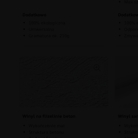
Max sz
Dodatkowo
Dodatko
100% ekologiczna
100% e
Uniwersalna
Odporn
Gramatura ok. 210g
Zmywa
Winyl na flizelinie beton
Winyl sa
Wykończenie mat
Wykoń
Struktura betonu
Strukt