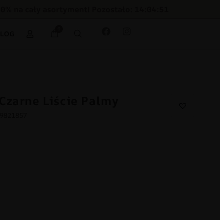
30% na cały asortyment! Pozostało: 14:04:50
0
BLOG
Czarne Liście Palmy
59821857