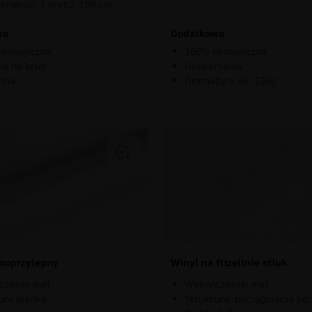
erokość 1 brytu: 100 cm
wo
Dodatkowo
kologiczna
100% ekologiczna
a na brud
Uniwersalna
lna
Gramatura ok. 320g
moprzylepny
Winyl na flizelinie stiuk
czenie mat
Wykończenie: mat
ura gładka
Struktura: pociągnięcia pę