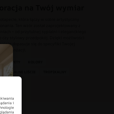
oracja na Twój wymiar
otapecie, która łączy w sobie artystyczny
onania. Ten wzór został zaprojektowany z
iach – od przytulnej sypialni i eleganckiego
o czy stylowy przedpokój. Dzięki możliwości
dealnie dopasuje się do specyfiki Twojej
tem aranżacji.
OTOTAPETY
KOLORY
TROPIKALNE LIŚCIE
TROPIKALNY
skiwania
ądania i
hnologie
glądania