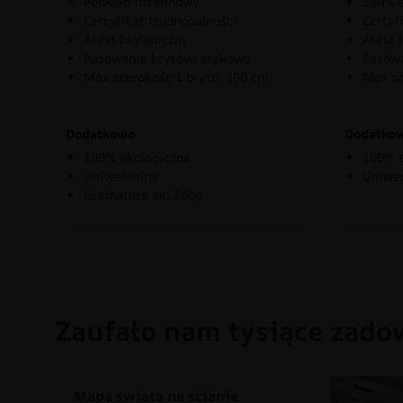
Podkład flizelinowy
100% e
Certyfikat trudnopalności
Certyf
Atest higieniczny
Atest 
Pasowanie brytów: stykowo
Pasowa
Max szerokość 1 brytu: 100 cm
Max sz
Dodatkowo
Dodatko
100% ekologiczna
100% e
Uniwersalna
Uniwe
Gramatura ok. 360g
Zaufało nam tysiące zado
Mapa świata na ścianie