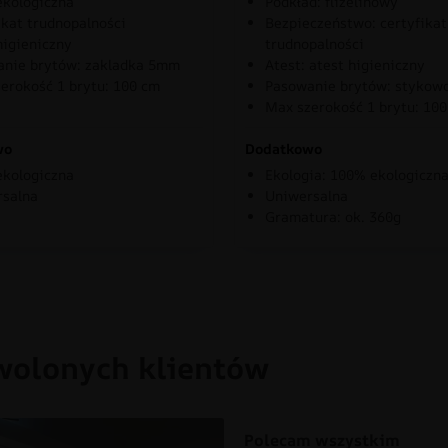
kologiczna
Podkład: flizelinowy
ikat trudnopalności
Bezpieczeństwo: certyfikat
higieniczny
trudnopalności
nie brytów: zakladka 5mm
Atest: atest higieniczny
erokość 1 brytu: 100 cm
Pasowanie brytów: stykow
Max szerokość 1 brytu: 10
wo
Dodatkowo
kologiczna
Ekologia: 100% ekologiczn
rsalna
Uniwersalna
Gramatura: ok. 360g
wolonych klientów
Polecam wszystkim