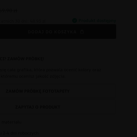
69.90 zł
Produkt dostępny
tatnich 30 dni:
48.93 zł
DODAJ DO KOSZYKA
CI? ZAMÓW PRÓBKĘ!
się cała grafika, która pozwala ocenić kolory oraz
i któremu ocenisz jakość zdjęcia.
ZAMÓW PRÓBKĘ FOTOTAPETY
ZAPYTAJ O PRODUKT
 materiału
 2-4 dni roboczych