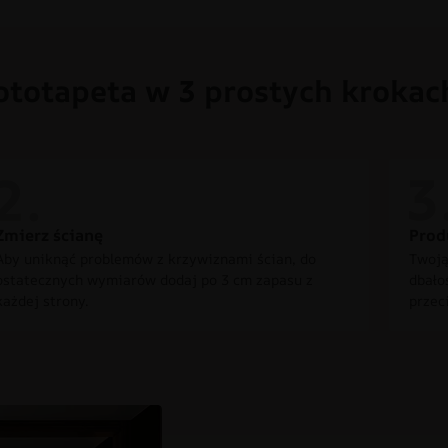
ototapeta w 3 prostych krokac
Zmierz ścianę
Prod
Aby uniknąć problemów z krzywiznami ścian, do
Twoją
ostatecznych wymiarów dodaj po 3 cm zapasu z
dbało
każdej strony.
przec