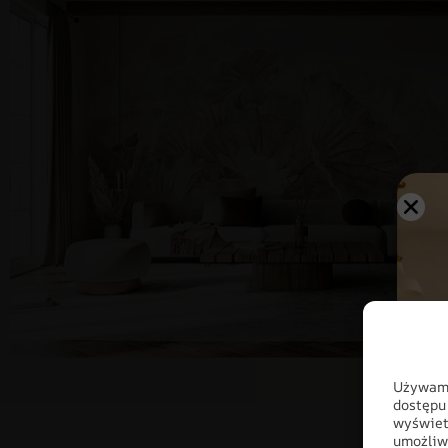
Używamy
dostępu
wyświet
umożliw