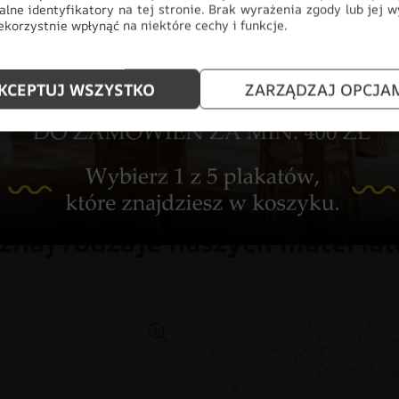
alne identyfikatory na tej stronie. Brak wyrażenia zgody lub jej 
korzystnie wpłynąć na niektóre cechy i funkcje.
CHŁOPIEC
DLA DZIECI
DO
DZIEWCZYNKA
FOTOTAPETY
KCEPTUJ WSZYSTKO
ZARZĄDZAJ OPCJA
ODCIENIE NIEBIESKIEGO
STY
znaj rodzaje naszych materia