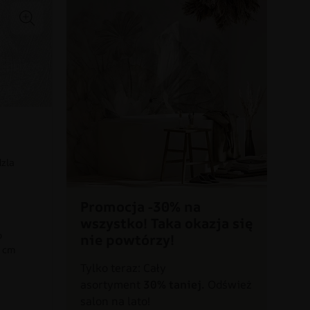
dzla
Promocja -30% na
wszystko! Taka okazja się
o
nie powtórzy!
0 cm
Tylko teraz: Cały
asortyment
30% taniej.
Odśwież
a
salon na lato!