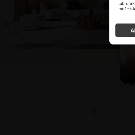
lub unik
może nie
A
Po