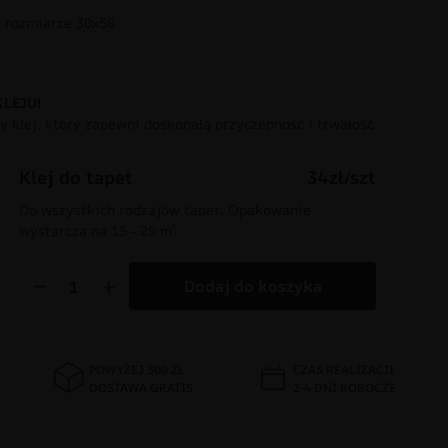
rozmiarze 30x50
KLEJU!
 klej, który zapewni doskonałą przyczepność i trwałość
Klej do tapet
34zł/szt
Do wszystkich rodzajów tapet. Opakowanie
wystarcza na 15 - 20 m².
−
+
Dodaj do koszyka
POWYŻEJ 300 ZŁ
CZAS REALIZACJI
DOSTAWA GRATIS
2-4 DNI ROBOCZE