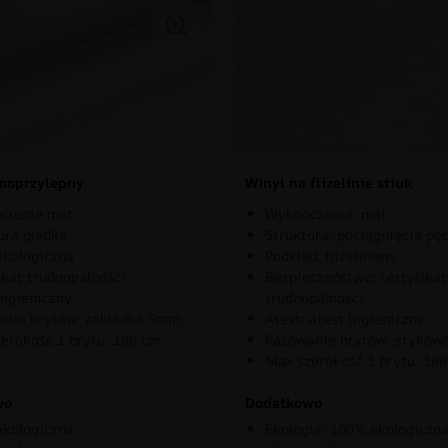
moprzylepny
Winyl na flizelinie stiuk
czenie mat
Wykończenie: mat
ura gładka
Struktura: pociągnięcia pę
kologiczna
Podkład: flizelinowy
ikat trudnopalności
Bezpieczeństwo: certyfikat
higieniczny
trudnopalności
nie brytów: zakladka 5mm
Atest: atest higieniczny
erokość 1 brytu: 100 cm
Pasowanie brytów: stykow
Max szerokość 1 brytu: 10
wo
Dodatkowo
kologiczna
Ekologia: 100% ekologiczn