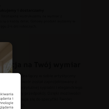
ukujemy i dostarczamy
 fototapetę wydrukujemy na wymiar z
ścią o każdy detal. Gotowy produkt wyślemy w
iągu 2-4 dni roboczych.
oracja na Twój wymiar
otapecie, która łączy w sobie artystyczny
onania. Ten wzór został zaprojektowany z
iach – od przytulnej sypialni i eleganckiego
o czy stylowy przedpokój. Dzięki możliwości
skiwania
ądania i
dealnie dopasuje się do specyfiki Twojej
hnologie
tem aranżacji.
glądania