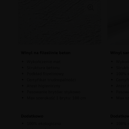
Winyl na flizelinie beton
Winyl sa
Wykończenie mat
Wykoń
Struktura betonu
Strukt
Podkład flizelinowy
100% e
Certyfikat trudnopalności
Certyf
Atest higieniczny
Atest 
Pasowanie brytów: stykowo
Pasowa
Max szerokość 1 brytu: 100 cm
Max sz
Dodatkowo
Dodatko
100% ekologiczna
100% e