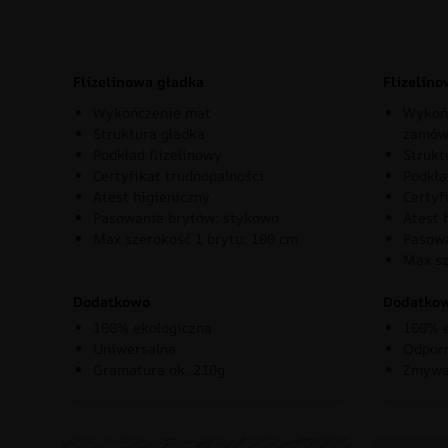
Flizelinowa gładka
Flizelin
Wykończenie mat
Wykońc
Struktura gładka
zamów
Podkład flizelinowy
Strukt
Certyfikat trudnopalności
Podkła
Atest higieniczny
Certyf
Pasowanie brytów: stykowo
Atest 
Max szerokość 1 brytu: 100 cm
Pasowa
Max sz
Dodatkowo
Dodatko
100% ekologiczna
100% e
Uniwersalna
Odporn
Gramatura ok. 210g
Zmywa