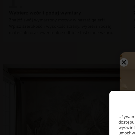
Wybierz wzór i podaj wymiary
Znajdź swój wymarzony motyw w naszej galerii.
Wpisz szerokość i wysokość ściany, wybierz rodzaj
materiału oraz ewentualne odbicie lustrzane wzoru.
Używamy
dostępu
wyświet
umożliw