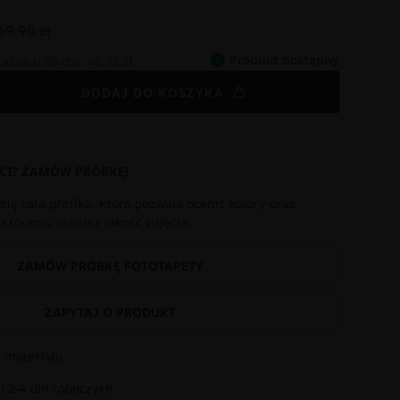
69.90 zł
Produkt dostępny
tatnich 30 dni:
48.93 zł
DODAJ DO KOSZYKA
CI? ZAMÓW PRÓBKĘ!
się cała grafika, która pozwala ocenić kolory oraz
i któremu ocenisz jakość zdjęcia.
ZAMÓW PRÓBKĘ FOTOTAPETY
ZAPYTAJ O PRODUKT
 materiału
 2-4 dni roboczych