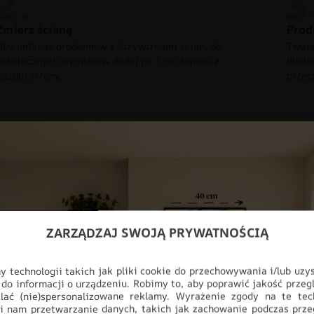
Zmierz ścianę
Prod
Aby uniknąć problemów z krzywiznami ścian, do
Twoją
ostatecznych wymiarów dodaj po 3 cm zapasu z
dbało
każdej strony.
przec
Nowoczesna dek
Odmień swoje wnętrze dzięki fot
ZARZĄDZAJ SWOJĄ PRYWATNOŚCIĄ
design z najwyższą jakością wyk
myślą o nowoczesnych przestrzen
salonu, aż po profesjonalne biur
 technologii takich jak pliki cookie do przechowywania i/lub uzy
 do informacji o urządzeniu. Robimy to, aby poprawić jakość przegl
pełnej personalizacji, produkt i
lać (nie)spersonalizowane reklamy. Wyrażenie zgody na te tec
ściany, stając się głównym punk
i nam przetwarzanie danych, takich jak zachowanie podczas prze