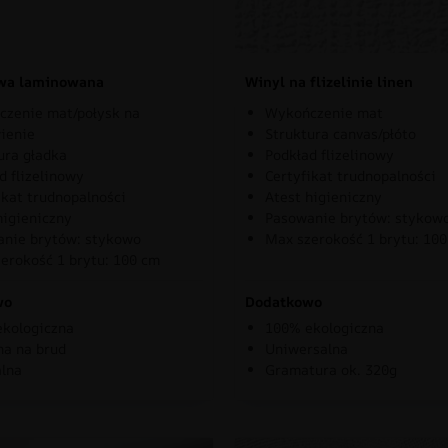
owa laminowana
Winyl na flizelinie linen
zenie mat/połysk na
Wykończenie mat
ienie
Struktura canvas/płóto
ura gładka
Podkład flizelinowy
d flizelinowy
Certyfikat trudnopalności
ikat trudnopalności
Atest higieniczny
higieniczny
Pasowanie brytów: stykow
nie brytów: stykowo
Max szerokość 1 brytu: 10
erokość 1 brytu: 100 cm
wo
Dodatkowo
kologiczna
100% ekologiczna
a na brud
Uniwersalna
lna
Gramatura ok. 320g