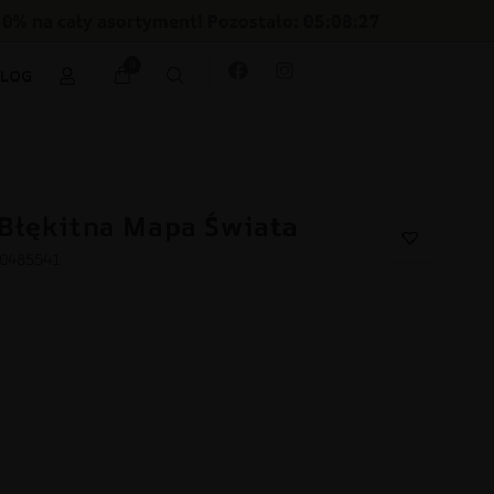
30% na cały asortyment! Pozostało: 05:08:26
0
BLOG
Błękitna Mapa Świata
20485541