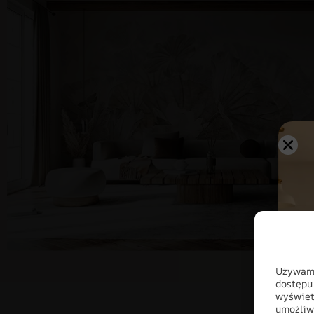
Używamy
dostępu
wyświet
umożliw