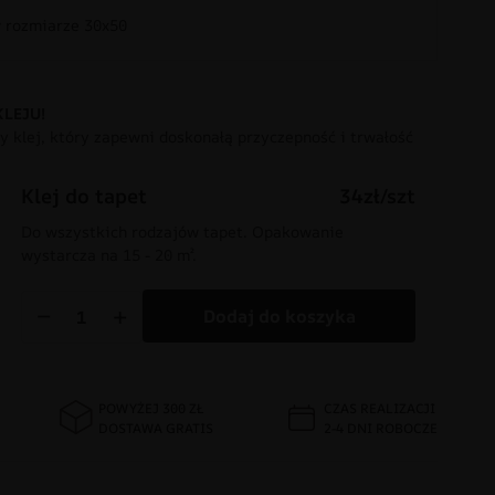
rozmiarze 30x50
KLEJU!
 klej, który zapewni doskonałą przyczepność i trwałość
Klej do tapet
34zł/szt
Do wszystkich rodzajów tapet. Opakowanie
wystarcza na 15 - 20 m².
−
+
Dodaj do koszyka
POWYŻEJ 300 ZŁ
CZAS REALIZACJI
DOSTAWA GRATIS
2-4 DNI ROBOCZE