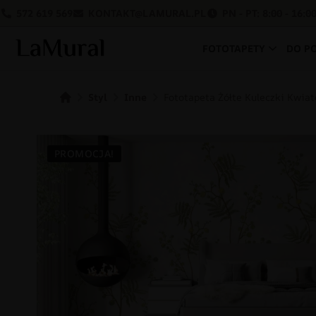
572 619 569
KONTAKT@LAMURAL.PL
PN - PT: 8:00 - 16:0
FOTOTAPETY
DO P
Styl
Inne
Fototapeta Żółte Kuleczki Kwia
PROMOCJA!