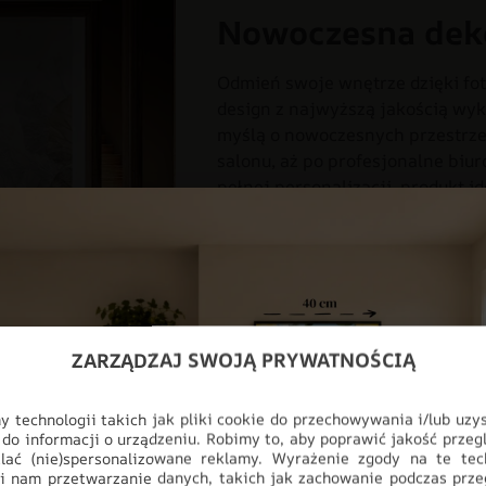
Nowoczesna dek
Odmień swoje wnętrze dzięki fot
design z najwyższą jakością wyk
myślą o nowoczesnych przestrzen
salonu, aż po profesjonalne biur
pełnej personalizacji, produkt i
ściany, stając się głównym punk
DO POKOJU
DO SALONU
D
KOLORY
KWIATY
ODCIENI
ZARZĄDZAJ SWOJĄ PRYWATNOŚCIĄ
 technologii takich jak pliki cookie do przechowywania i/lub uzy
 do informacji o urządzeniu. Robimy to, aby poprawić jakość przegl
lać (nie)spersonalizowane reklamy. Wyrażenie zgody na te tec
i nam przetwarzanie danych, takich jak zachowanie podczas prze