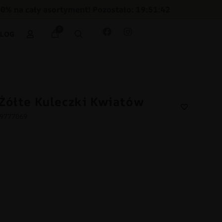
30% na cały asortyment! Pozostało: 19:51:40
0
BLOG
Żółte Kuleczki Kwiatów
69777069