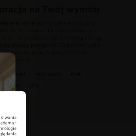
oracja na Twój wymiar
otapecie, która łączy w sobie artystyczny
onania. Ten wzór został zaprojektowany z
iach – od przytulnej sypialni i eleganckiego
o czy stylowy przedpokój. Dzięki możliwości
dealnie dopasuje się do specyfiki Twojej
tem aranżacji.
O SYPIALNI
FOTOTAPETY
INNE
E ZIELENI
STYL
skiwania
ądania i
hnologie
glądania