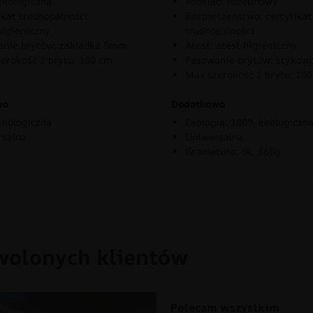
kologiczna
Podkład: flizelinowy
ikat trudnopalności
Bezpieczeństwo: certyfikat
higieniczny
trudnopalności
nie brytów: zakladka 5mm
Atest: atest higieniczny
erokość 1 brytu: 100 cm
Pasowanie brytów: stykow
Max szerokość 1 brytu: 10
wo
Dodatkowo
kologiczna
Ekologia: 100% ekologiczn
rsalna
Uniwersalna
Gramatura: ok. 360g
wolonych klientów
Polecam wszystkim