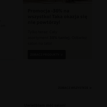
Promocja -30% na
wszystko! Taka okazja się
o
nie powtórzy!
0 cm
Tylko teraz: Cały
asortyment
30% taniej.
Odśwież
a
salon na lato!
ZOBACZ PRODUKTY
ZOBACZ WSZYSTKIE
Uwielbiam mój salon!