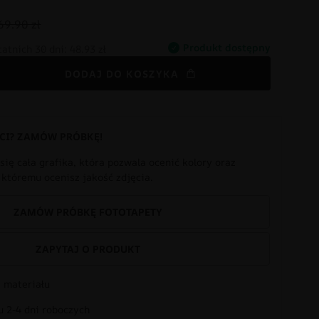
69.90 zł
Produkt dostępny
tatnich 30 dni:
48.93 zł
DODAJ DO KOSZYKA
CI? ZAMÓW PRÓBKĘ!
się cała grafika, która pozwala ocenić kolory oraz
i któremu ocenisz jakość zdjęcia.
ZAMÓW PRÓBKĘ FOTOTAPETY
ZAPYTAJ O PRODUKT
 materiału
 2-4 dni roboczych