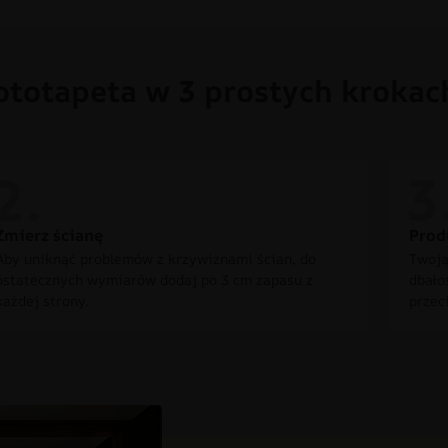
ototapeta w 3 prostych krokac
Zmierz ścianę
Prod
Aby uniknąć problemów z krzywiznami ścian, do
Twoją
ostatecznych wymiarów dodaj po 3 cm zapasu z
dbało
każdej strony.
przec