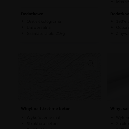
Max sz
Dodatkowo
Dodatko
100% ekologiczna
100% e
Uniwersalna
Odporn
Gramatura ok. 210g
Zmywa
Winyl na flizelinie beton
Winyl sa
Wykończenie mat
Wykoń
Struktura betonu
Strukt