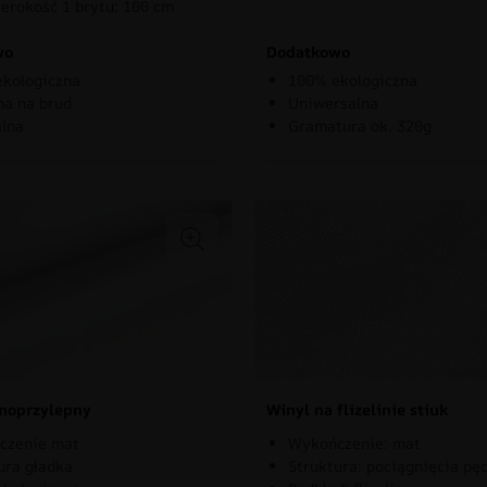
erokość 1 brytu: 100 cm
wo
Dodatkowo
kologiczna
100% ekologiczna
a na brud
Uniwersalna
lna
Gramatura ok. 320g
moprzylepny
Winyl na flizelinie stiuk
czenie mat
Wykończenie: mat
ura gładka
Struktura: pociągnięcia pę