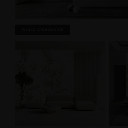
WŁĄCZ KADROWANIE