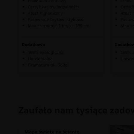
Podkład flizelinowy
100% e
Certyfikat trudnopalności
Certyf
Atest higieniczny
Atest 
Pasowanie brytów: stykowo
Pasowa
Max szerokość 1 brytu: 100 cm
Max sz
Dodatkowo
Dodatko
100% ekologiczna
100% e
Uniwersalna
Uniwe
Gramatura ok. 360g
Zaufało nam tysiące zado
Mapa świata na ścianie