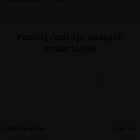
WIELOKOLOROWY
ŁĄKA
Poznaj rodzaje naszych
materiałów
Flizelinowa gładka
Flizelinow
Wykończenie mat
Wykończe