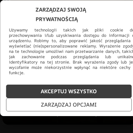
ZARZĄDZAJ SWOJĄ
PRYWATNOŚCIĄ
Używamy technologii takich jak pliki cookie d
przechowywania i/lub uzyskiwania dostępu do informacji 
urządzeniu. Robimy to, aby poprawić jakość przeglądania 
wyświetlać (nie)spersonalizowane reklamy. Wyrażenie zgod
na te technologie umożliwi nam przetwarzanie danych, takic
jak zachowanie podczas przeglądania lub unikaln
Promocja -30% na wszystko! Taka
identyfikatory na tej stronie. Brak wyrażenia zgody lub je
okazja się nie powtórzy!
wycofanie może niekorzystnie wpłynąć na niektóre cechy 
funkcje.
Tylko teraz: Cały asortyment
30% taniej.
Odśwież
salon na lato!
AKCEPTUJ WSZYSTKO
ZOBACZ PRODUKTY
ZARZĄDZAJ OPCJAMI