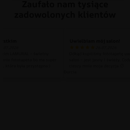
Zaufało nam tysiące
zadowolonych klientów
zystkim
Uwielbiam mój salon!
0.07.2026
26.07.2026
tkim LAMURAL – świetny
Odkąd kupiliśmy fototapetę uw
 mnie fototapeta bo ma super
salon – jest jasny i świeży. Cod
a, która była przystępna:)
cieszy mnie moja decyzja 🙂
Dorcia