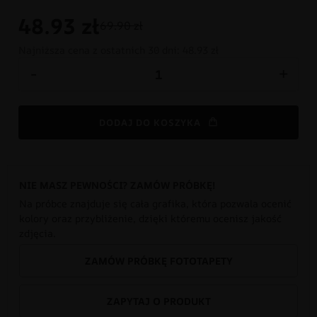
48.93
zł
69.90 zł
Najniższa cena z ostatnich 30 dni:
48.93 zł
-
+
DODAJ DO KOSZYKA
NIE MASZ PEWNOŚCI? ZAMÓW PRÓBKĘ!
Na próbce znajduje się cała grafika, która pozwala ocenić
kolory oraz przybliżenie, dzięki któremu ocenisz jakość
zdjęcia.
ZAMÓW PRÓBKĘ FOTOTAPETY
ZAPYTAJ O PRODUKT