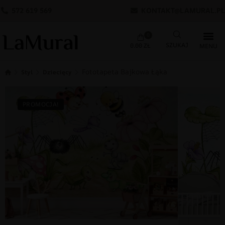
572 619 569
KONTAKT@LAMURAL.PL
0
0.00
ZŁ
Fototapeta Bajkowa Łąka
Styl
Dziecięcy
PROMOCJA!