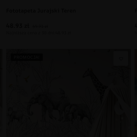
Fototapeta Jurajski Teren
48.93
zł
69.91
zł
PROMOCJA!