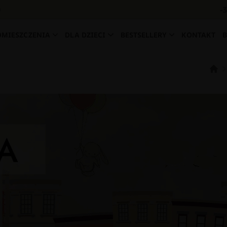
-
0
OMIESZCZENIA
DLA DZIECI
BESTSELLERY
KONTAKT