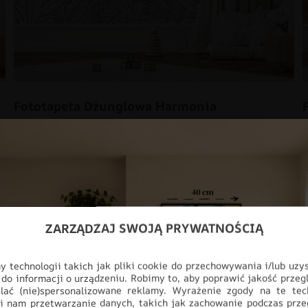
Fototapeta Dżunglowa Harmonia
48.93
zł
69.91
zł
PROMOCJA!
ZARZĄDZAJ SWOJĄ PRYWATNOŚCIĄ
 technologii takich jak pliki cookie do przechowywania i/lub uzy
 do informacji o urządzeniu. Robimy to, aby poprawić jakość przegl
lać (nie)spersonalizowane reklamy. Wyrażenie zgody na te tec
i nam przetwarzanie danych, takich jak zachowanie podczas prze