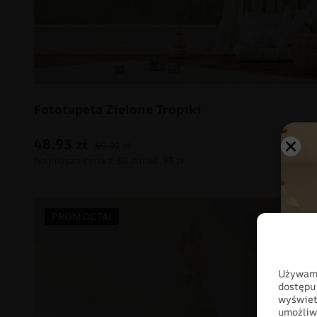
Fototapeta Zielone Tropiki
48.93
zł
69.91
zł
PROMOCJA!
Używamy
dostępu
wyświet
umożliw