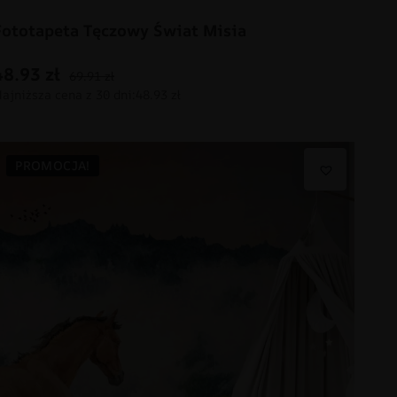
Fototapeta Tęczowy Świat Misia
48.93
zł
69.91
zł
PROMOCJA!