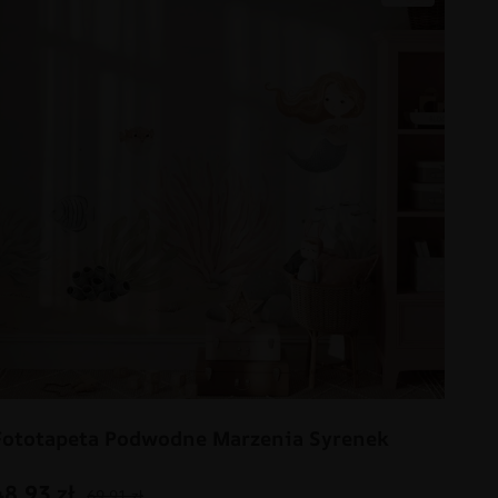
Fototapeta Podwodne Marzenia Syrenek
48.93
zł
69.91
zł