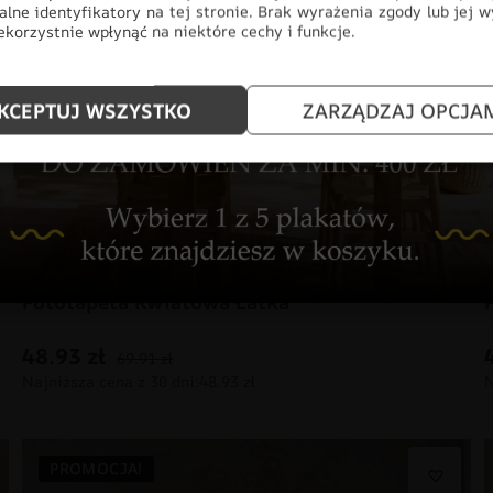
alne identyfikatory na tej stronie. Brak wyrażenia zgody lub jej 
korzystnie wpłynąć na niektóre cechy i funkcje.
KCEPTUJ WSZYSTKO
ZARZĄDZAJ OPCJA
Fototapeta Kwiatowa Łatka
48.93
zł
69.91
zł
PROMOCJA!