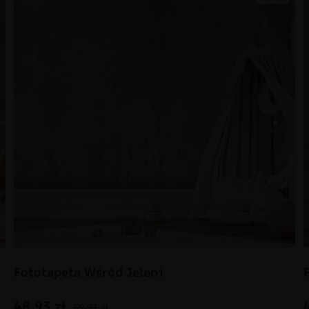
Fototapeta Wśród Jeleni
48.93
zł
69.91
zł