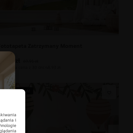
Fototapeta Zatrzymany Moment
48.93
zł
69.91
zł
PROMOCJA!
skiwania
ądania i
hnologie
glądania