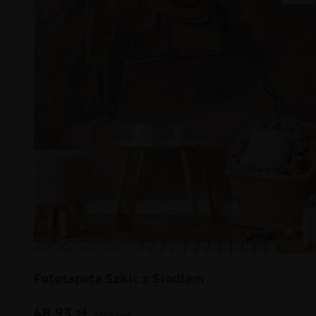
Fototapeta Szkic z Siodłem
48.93
zł
69.91
zł