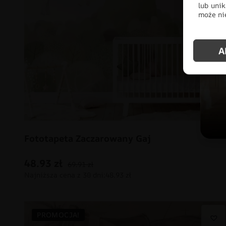
lub unik
może nie
A
Fototapeta Zaczarowany Gaj
48.93
zł
69.91
zł
PROMOCJA!