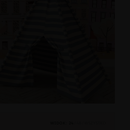
WIDOK:
24
48
WSZYSTKO