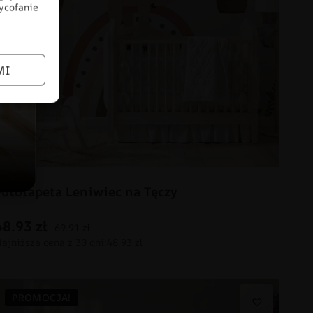
wycofanie
MI
Fototapeta Leniwiec na Tęczy
48.93
zł
69.91
zł
PROMOCJA!