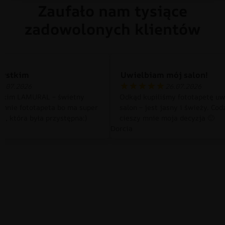
Zaufało nam tysiące
zadowolonych klientów
zystkim
Uwielbiam mój salon!
0.07.2026
26.07.2026
tkim LAMURAL – świetny
Odkąd kupiliśmy fototapetę uw
 mnie fototapeta bo ma super
salon – jest jasny i świeży. Cod
a, która była przystępna:)
cieszy mnie moja decyzja 🙂
Dorcia