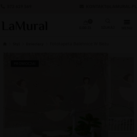
572 619 569
KONTAKT@LAMURAL.PL
0
0.00
ZŁ
Fototapeta Baletnice W Beżu
Styl
Dziecięcy
PROMOCJA!