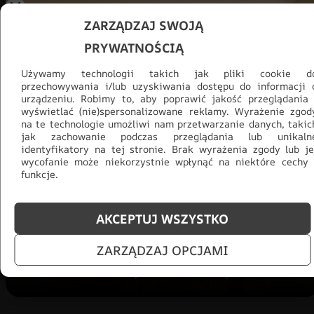
ZARZĄDZAJ SWOJĄ
PRYWATNOŚCIĄ
Używamy technologii takich jak pliki cookie d
przechowywania i/lub uzyskiwania dostępu do informacji 
urządzeniu. Robimy to, aby poprawić jakość przeglądania 
wyświetlać (nie)spersonalizowane reklamy. Wyrażenie zgod
na te technologie umożliwi nam przetwarzanie danych, takic
jak zachowanie podczas przeglądania lub unikaln
Promocja -30% na wszystko! Taka
identyfikatory na tej stronie. Brak wyrażenia zgody lub je
okazja się nie powtórzy!
wycofanie może niekorzystnie wpłynąć na niektóre cechy 
funkcje.
Tylko teraz: Cały asortyment
30% taniej.
Odśwież
salon na lato!
AKCEPTUJ WSZYSTKO
ZOBACZ PRODUKTY
ZARZĄDZAJ OPCJAMI