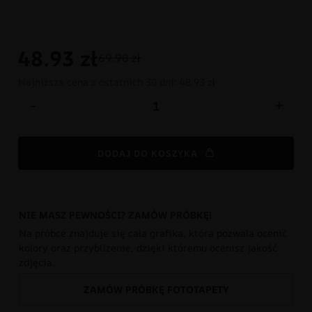
48.93
zł
69.90 zł
Najniższa cena z ostatnich 30 dni:
48.93 zł
-
+
DODAJ DO KOSZYKA
NIE MASZ PEWNOŚCI? ZAMÓW PRÓBKĘ!
Na próbce znajduje się cała grafika, która pozwala ocenić
kolory oraz przybliżenie, dzięki któremu ocenisz jakość
zdjęcia.
ZAMÓW PRÓBKĘ FOTOTAPETY