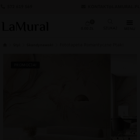
572 619 569
KONTAKT@LAMURAL.PL
0
0.00
ZŁ
Fototapeta Romantyczne Ptaki
Styl
Skandynawski
PROMOCJA!