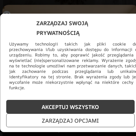
ZARZĄDZAJ SWOJĄ
PRYWATNOŚCIĄ
Używamy technologii takich jak pliki cookie d
przechowywania i/lub uzyskiwania dostępu do informacji 
urządzeniu. Robimy to, aby poprawić jakość przeglądania 
wyświetlać (nie)spersonalizowane reklamy. Wyrażenie zgod
na te technologie umożliwi nam przetwarzanie danych, takic
jak zachowanie podczas przeglądania lub unikaln
identyfikatory na tej stronie. Brak wyrażenia zgody lub je
wycofanie może niekorzystnie wpłynąć na niektóre cechy 
Promocja -30% na wszystko! Taka
funkcje.
okazja się nie powtórzy!
Tylko teraz: Cały asortyment
30% taniej.
Odśwież
AKCEPTUJ WSZYSTKO
salon na lato!
ZARZĄDZAJ OPCJAMI
ZOBACZ PRODUKTY