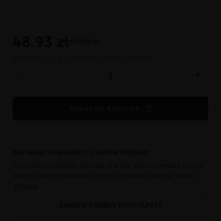
48.93
zł
69.90 zł
Najniższa cena z ostatnich 30 dni:
48.93 zł
-
+
DODAJ DO KOSZYKA
NIE MASZ PEWNOŚCI? ZAMÓW PRÓBKĘ!
Na próbce znajduje się cała grafika, która pozwala ocenić
kolory oraz przybliżenie, dzięki któremu ocenisz jakość
zdjęcia.
ZAMÓW PRÓBKĘ FOTOTAPETY