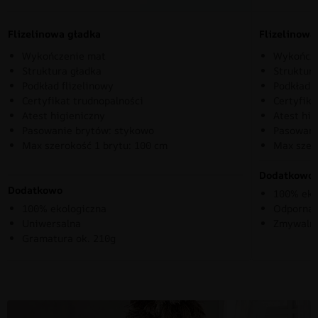
Flizelinowa gładka
Flizelinow
Wykończenie mat
Wykończe
Struktura gładka
Struktura
Podkład flizelinowy
Podkład f
Certyfikat trudnopalności
Certyfika
Atest higieniczny
Atest hig
Pasowanie brytów: stykowo
Pasowani
Max szerokość 1 brytu: 100 cm
Max szer
Dodatkowo
Dodatkowo
100% eko
100% ekologiczna
Odporna 
Uniwersalna
Zmywaln
Gramatura ok. 210g