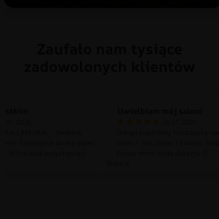
Zaufało nam tysiące
zadowolonych klientów
zystkim
Uwielbiam mój salon!
0.07.2026
26.07.2026
tkim LAMURAL – świetny
Odkąd kupiliśmy fototapetę uw
 mnie fototapeta bo ma super
salon – jest jasny i świeży. Cod
a, która była przystępna:)
cieszy mnie moja decyzja 🙂
Dorcia