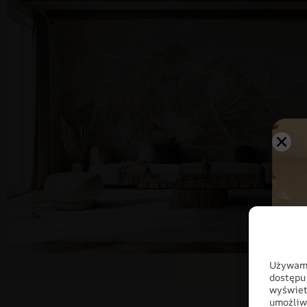
Używamy
dostępu
wyświet
umożliw