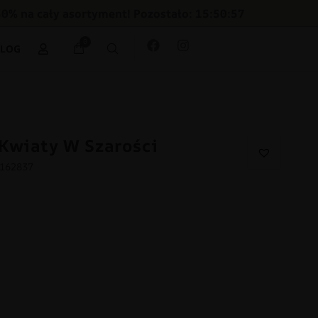
30% na cały asortyment! Pozostało: 15:50:56
0
BLOG
Kwiaty W Szarości
8162837