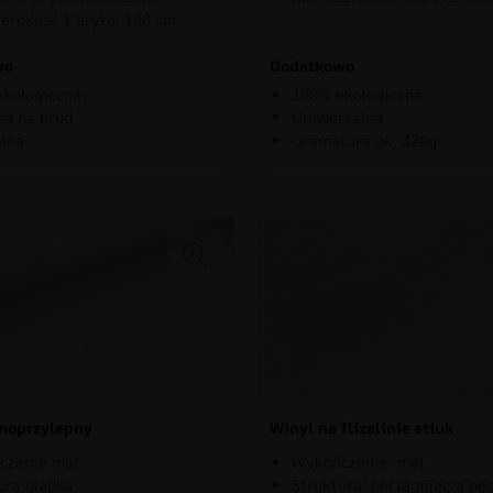
erokość 1 brytu: 100 cm
wo
Dodatkowo
kologiczna
100% ekologiczna
a na brud
Uniwersalna
lna
Gramatura ok. 320g
moprzylepny
Winyl na flizelinie stiuk
czenie mat
Wykończenie: mat
ura gładka
Struktura: pociągnięcia pę