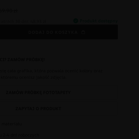
69.90 zł
Produkt dostępny
tatnich 30 dni:
48.93 zł
DODAJ DO KOSZYKA
CI? ZAMÓW PRÓBKĘ!
się cała grafika, która pozwala ocenić kolory oraz
i któremu ocenisz jakość zdjęcia.
ZAMÓW PRÓBKĘ FOTOTAPETY
ZAPYTAJ O PRODUKT
 materiału
 2-4 dni roboczych