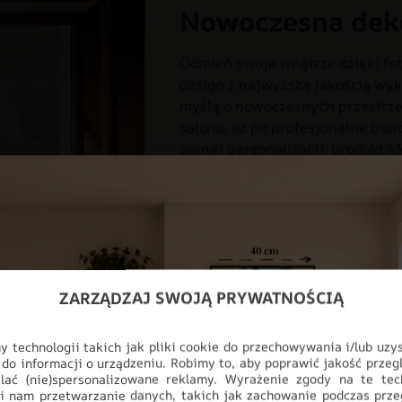
Nowoczesna dek
Odmień swoje wnętrze dzięki fot
design z najwyższą jakością wyk
myślą o nowoczesnych przestrzen
salonu, aż po profesjonalne biur
pełnej personalizacji, produkt i
ściany, stając się głównym punk
DO BIURA
DO POKOJU
DO
FOTOTAPETY
KOLORY
KWI
ODCIENIE SZAROŚCI
STYL
ZARZĄDZAJ SWOJĄ PRYWATNOŚCIĄ
 technologii takich jak pliki cookie do przechowywania i/lub uzy
 do informacji o urządzeniu. Robimy to, aby poprawić jakość przegl
lać (nie)spersonalizowane reklamy. Wyrażenie zgody na te tec
i nam przetwarzanie danych, takich jak zachowanie podczas prze