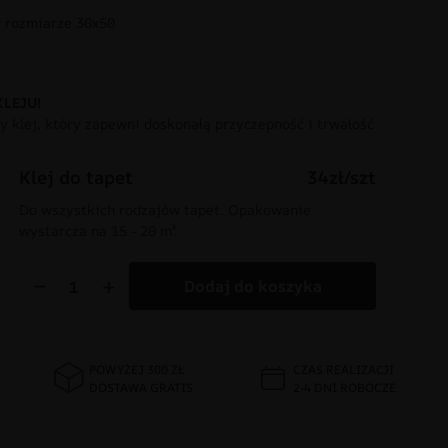
rozmiarze 30x50
KLEJU!
 klej, który zapewni doskonałą przyczepność i trwałość
Klej do tapet
34zł/szt
Do wszystkich rodzajów tapet. Opakowanie
wystarcza na 15 - 20 m².
−
+
Dodaj do koszyka
POWYŻEJ 300 ZŁ
CZAS REALIZACJI
DOSTAWA GRATIS
2-4 DNI ROBOCZE