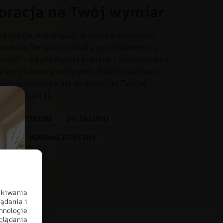
oracja na Twój wymiar
otapecie, która łączy w sobie artystyczny
onania. Ten wzór został zaprojektowany z
iach – od przytulnej sypialni i eleganckiego
o czy stylowy przedpokój. Dzięki możliwości
dealnie dopasuje się do specyfiki Twojej
tem aranżacji.
 PRZEDPOKOJU
DO SALONU
ATY
MINIMALISTYCZNY
skiwania
ądania i
hnologie
glądania