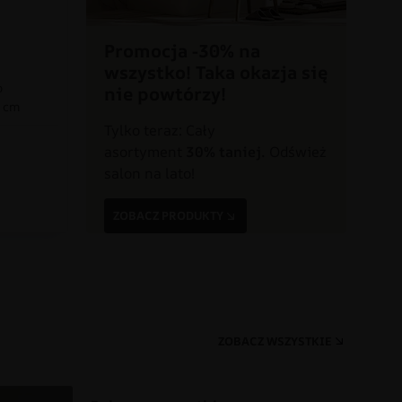
Promocja -30% na
wszystko! Taka okazja się
o
nie powtórzy!
0 cm
Tylko teraz: Cały
asortyment
30% taniej.
Odśwież
a
salon na lato!
ZOBACZ PRODUKTY
ZOBACZ WSZYSTKIE