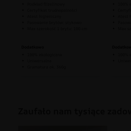
Podkład flizelinowy
100% e
Certyfikat trudnopalności
Certyf
Atest higieniczny
Atest 
Pasowanie brytów: stykowo
Pasowa
Max szerokość 1 brytu: 100 cm
Max sz
Dodatkowo
Dodatko
100% ekologiczna
100% e
Uniwersalna
Uniwe
Gramatura ok. 360g
Zaufało nam tysiące zado