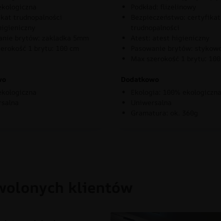
kologiczna
Podkład: flizelinowy
ikat trudnopalności
Bezpieczeństwo: certyfikat
higieniczny
trudnopalności
nie brytów: zakladka 5mm
Atest: atest higieniczny
erokość 1 brytu: 100 cm
Pasowanie brytów: stykow
Max szerokość 1 brytu: 10
wo
Dodatkowo
kologiczna
Ekologia: 100% ekologiczn
rsalna
Uniwersalna
Gramatura: ok. 360g
wolonych klientów