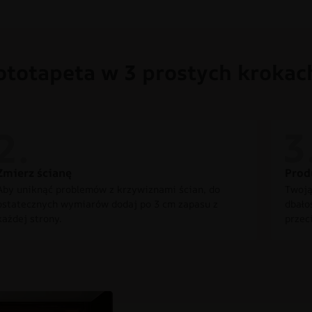
ototapeta w 3 prostych krokac
Zmierz ścianę
Prod
Aby uniknąć problemów z krzywiznami ścian, do
Twoją
ostatecznych wymiarów dodaj po 3 cm zapasu z
dbało
każdej strony.
przec