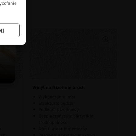
wycofanie
łów
MI
Winyl na flizelinie brush
Wykończenie: mat
Struktura: pędzla
Podkład: flizelinowy
Bezpieczeństwo: certyfikat
trudnopalności
o
Atest: atest higieniczny
0 cm
Pasowanie brytów: stykowo