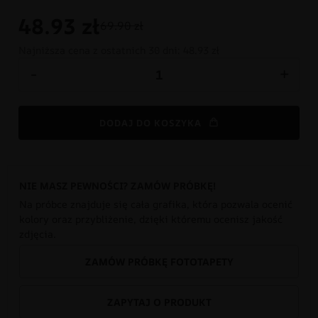
48.93
zł
69.90 zł
Najniższa cena z ostatnich 30 dni:
48.93 zł
-
+
DODAJ DO KOSZYKA
NIE MASZ PEWNOŚCI? ZAMÓW PRÓBKĘ!
Na próbce znajduje się cała grafika, która pozwala ocenić
kolory oraz przybliżenie, dzięki któremu ocenisz jakość
zdjęcia.
ZAMÓW PRÓBKĘ FOTOTAPETY
ZAPYTAJ O PRODUKT