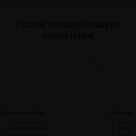
Poznaj rodzaje naszych
materiałów
Flizelinowa gładka
Flizelinow
Wykończenie mat
Wykończe
Struktura gładka
Struktura
Podkład flizelinowy
Podkład f