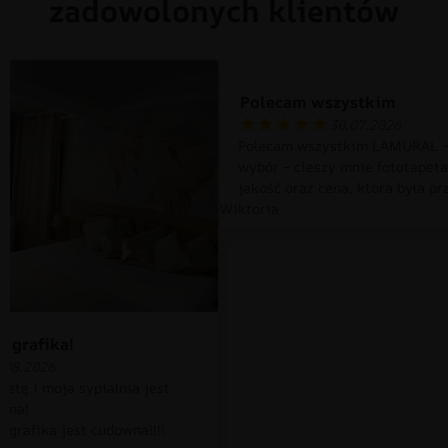
zadowolonych klientów
Polecam wszystkim
30.07.2026
Polecam wszystkim LAMURAL –
wybór – cieszy mnie fototapet
jakość oraz cena, która była pr
Wiktoria
 grafika!
.08.2026
petę i moja sypialnia jest
czna!
 grafika jest cudowna!!!!