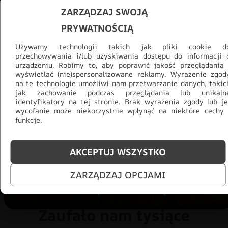
ZARZĄDZAJ SWOJĄ
PRYWATNOŚCIĄ
Używamy technologii takich jak pliki cookie d
przechowywania i/lub uzyskiwania dostępu do informacji 
urządzeniu. Robimy to, aby poprawić jakość przeglądania 
wyświetlać (nie)spersonalizowane reklamy. Wyrażenie zgod
Promocja -30% na wszystko! Taka
na te technologie umożliwi nam przetwarzanie danych, takic
okazja się nie powtórzy!
jak zachowanie podczas przeglądania lub unikaln
identyfikatory na tej stronie. Brak wyrażenia zgody lub je
wycofanie może niekorzystnie wpłynąć na niektóre cechy 
Tylko teraz: Cały asortyment
30% taniej.
Odśwież
funkcje.
salon na lato!
AKCEPTUJ WSZYSTKO
ZOBACZ PRODUKTY
ZARZĄDZAJ OPCJAMI
Zaufało nam tysiące