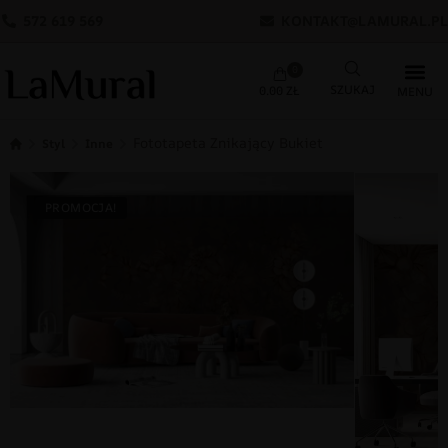
572 619 569
KONTAKT@LAMURAL.PL
0
0.00
ZŁ
Fototapeta Znikający Bukiet
Styl
Inne
PROMOCJA!