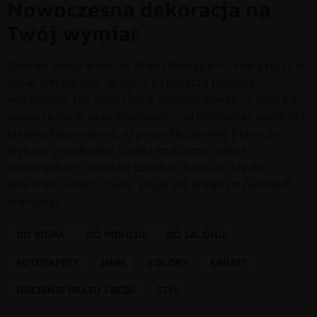
Nowoczesna dekoracja na
Twój wymiar
Odmień swoje wnętrze dzięki fototapecie, która łączy w
sobie artystyczny design z najwyższą jakością
wykonania. Ten wzór został zaprojektowany z myślą o
nowoczesnych przestrzeniach – od przytulnej sypialni i
eleganckiego salonu, aż po profesjonalne biuro czy
stylowy przedpokój. Dzięki możliwości pełnej
personalizacji, produkt idealnie dopasuje się do
specyfiki Twojej ściany, stając się głównym punktem
aranżacji.
DO BIURA
DO POKOJU
DO SALONU
FOTOTAPETY
INNE
KOLORY
KWIATY
ODCIENIE BRĄZU I BEŻU
STYL