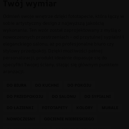
Twój wymiar
Odmień swoje wnętrze dzięki fototapecie, która łączy w
sobie artystyczny design z najwyższą jakością
wykonania. Ten wzór został zaprojektowany z myślą o
nowoczesnych przestrzeniach – od przytulnej sypialni i
eleganckiego salonu, aż po profesjonalne biuro czy
stylowy przedpokój. Dzięki możliwości pełnej
personalizacji, produkt idealnie dopasuje się do
specyfiki Twojej ściany, stając się głównym punktem
aranżacji.
DO BIURA
DO KUCHNI
DO POKOJU
DO PRZEDPOKOJU
DO SALONU
DO SYPIALNI
DO ŁAZIENKI
FOTOTAPETY
KOLORY
MURALE
NOWOCZESNY
ODCIENIE NIEBIESKIEGO