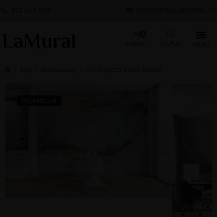
572 619 569
KONTAKT@LAMURAL.PL
0
0.00
ZŁ
Fototapeta Złota Rzeka
Styl
Nowoczesny
PROMOCJA!