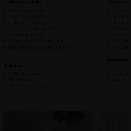
Flizelinowa gładka
Flizelinow
Wykończenie mat
Wykończe
Struktura gładka
Struktura
Podkład flizelinowy
Podkład f
Certyfikat trudnopalności
Certyfika
Atest higieniczny
Atest hig
Pasowanie brytów: stykowo
Pasowani
Max szerokość 1 brytu: 100 cm
Max szer
Dodatkowo
Dodatkowo
100% eko
100% ekologiczna
Odporna 
Uniwersalna
Zmywaln
Gramatura ok. 210g