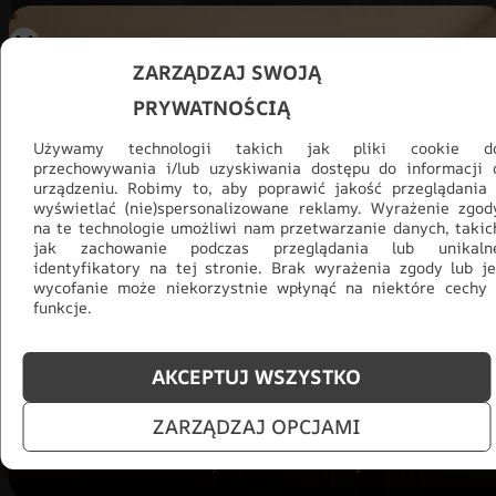
ZARZĄDZAJ SWOJĄ
PRYWATNOŚCIĄ
Używamy technologii takich jak pliki cookie d
przechowywania i/lub uzyskiwania dostępu do informacji 
urządzeniu. Robimy to, aby poprawić jakość przeglądania 
wyświetlać (nie)spersonalizowane reklamy. Wyrażenie zgod
na te technologie umożliwi nam przetwarzanie danych, takic
jak zachowanie podczas przeglądania lub unikaln
Promocja -30% na wszystko! Taka
identyfikatory na tej stronie. Brak wyrażenia zgody lub je
wycofanie może niekorzystnie wpłynąć na niektóre cechy 
okazja się nie powtórzy!
funkcje.
Tylko teraz: Cały asortyment
30% taniej.
Odśwież
salon na lato!
AKCEPTUJ WSZYSTKO
ZOBACZ PRODUKTY
ZARZĄDZAJ OPCJAMI