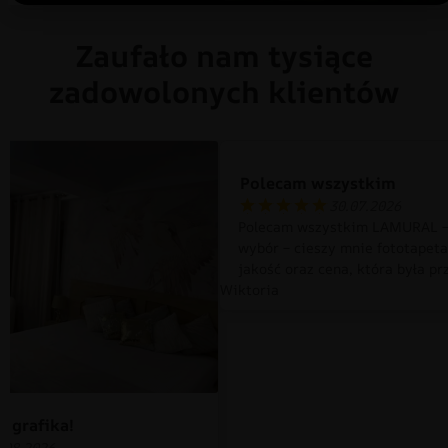
Zaufało nam tysiące
zadowolonych klientów
Polecam wszystkim
30.07.2026
Polecam wszystkim LAMURAL –
wybór – cieszy mnie fototapet
jakość oraz cena, która była pr
Wiktoria
 grafika!
.08.2026