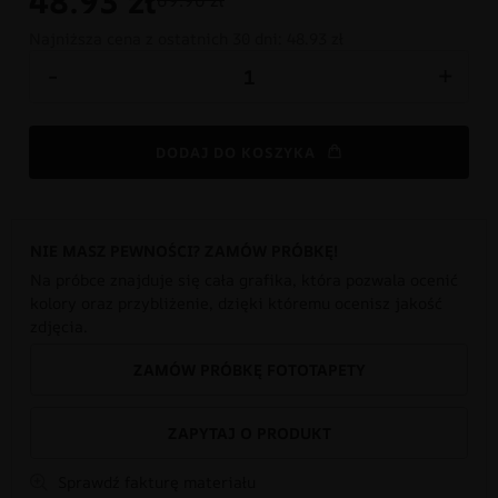
48.93
zł
69.90 zł
Najniższa cena z ostatnich 30 dni:
48.93 zł
-
+
DODAJ DO KOSZYKA
NIE MASZ PEWNOŚCI? ZAMÓW PRÓBKĘ!
Na próbce znajduje się cała grafika, która pozwala ocenić
kolory oraz przybliżenie, dzięki któremu ocenisz jakość
zdjęcia.
ZAMÓW PRÓBKĘ FOTOTAPETY
ZAPYTAJ O PRODUKT
Sprawdź fakturę materiału