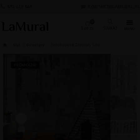
572 619 569
KONTAKT@LAMURAL.PL
0
0.00
ZŁ
Fototapeta Zimowy Las
Styl
Dziecięcy
PROMOCJA!