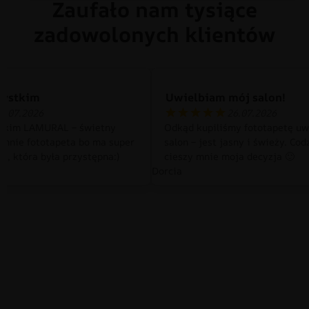
Zaufało nam tysiące
zadowolonych klientów
zystkim
Uwielbiam mój salon!
0.07.2026
26.07.2026
tkim LAMURAL – świetny
Odkąd kupiliśmy fototapetę uw
 mnie fototapeta bo ma super
salon – jest jasny i świeży. Cod
a, która była przystępna:)
cieszy mnie moja decyzja 🙂
Dorcia