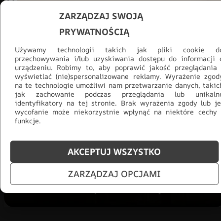
ZARZĄDZAJ SWOJĄ
PRYWATNOŚCIĄ
Używamy technologii takich jak pliki cookie d
przechowywania i/lub uzyskiwania dostępu do informacji 
urządzeniu. Robimy to, aby poprawić jakość przeglądania 
wyświetlać (nie)spersonalizowane reklamy. Wyrażenie zgod
na te technologie umożliwi nam przetwarzanie danych, takic
jak zachowanie podczas przeglądania lub unikaln
Promocja -30% na wszystko! Taka
identyfikatory na tej stronie. Brak wyrażenia zgody lub je
okazja się nie powtórzy!
wycofanie może niekorzystnie wpłynąć na niektóre cechy 
funkcje.
Tylko teraz: Cały asortyment
30% taniej.
Odśwież
salon na lato!
AKCEPTUJ WSZYSTKO
ZOBACZ PRODUKTY
ZARZĄDZAJ OPCJAMI