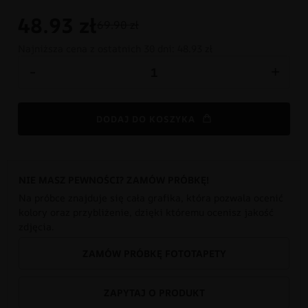
48.93
zł
69.90 zł
Najniższa cena z ostatnich 30 dni:
48.93 zł
-
+
DODAJ DO KOSZYKA
NIE MASZ PEWNOŚCI? ZAMÓW PRÓBKĘ!
Na próbce znajduje się cała grafika, która pozwala ocenić
kolory oraz przybliżenie, dzięki któremu ocenisz jakość
zdjęcia.
ZAMÓW PRÓBKĘ FOTOTAPETY
ZAPYTAJ O PRODUKT