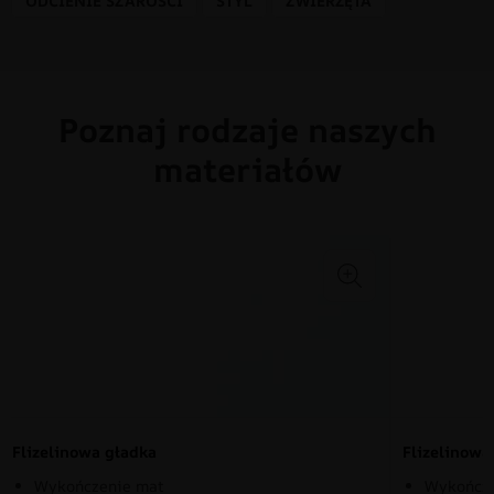
ODCIENIE SZAROŚCI
STYL
ZWIERZĘTA
Poznaj rodzaje naszych
materiałów
Flizelinowa gładka
Flizelinow
Wykończenie mat
Wykończe