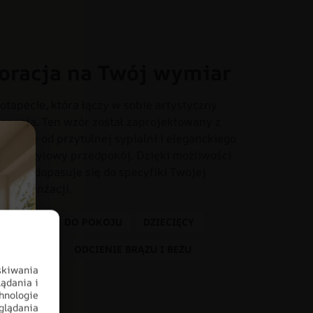
oracja na Twój wymiar
otapecie, która łączy w sobie artystyczny
onania. Ten wzór został zaprojektowany z
iach – od przytulnej sypialni i eleganckiego
o czy stylowy przedpokój. Dzięki możliwości
dealnie dopasuje się do specyfiki Twojej
tem aranżacji.
 DZIECKA
DO POKOJU
DZIECIĘCY
KOLORY
ODCIENIE BRĄZU I BEŻU
skiwania
ądania i
hnologie
glądania