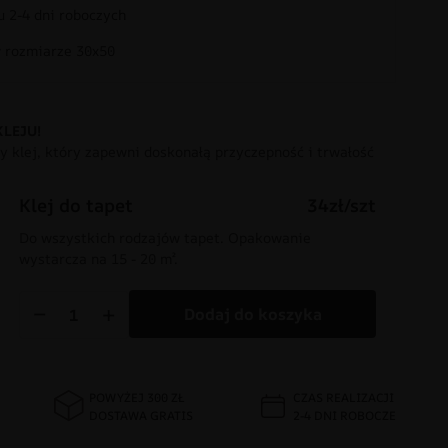
 2-4 dni roboczych
rozmiarze 30x50
KLEJU!
 klej, który zapewni doskonałą przyczepność i trwałość
Klej do tapet
34zł/szt
Do wszystkich rodzajów tapet. Opakowanie
wystarcza na 15 - 20 m².
−
+
Dodaj do koszyka
POWYŻEJ 300 ZŁ
CZAS REALIZACJI
DOSTAWA GRATIS
2-4 DNI ROBOCZE