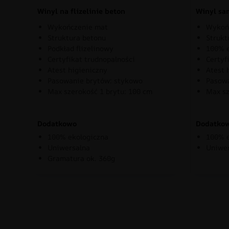
Winyl na flizelinie beton
Winyl sa
Wykończenie mat
Wykoń
Struktura betonu
Strukt
Podkład flizelinowy
100% e
Certyfikat trudnopalności
Certyf
Atest higieniczny
Atest 
Pasowanie brytów: stykowo
Pasowa
Max szerokość 1 brytu: 100 cm
Max sz
Dodatkowo
Dodatko
100% ekologiczna
100% e
Uniwersalna
Uniwe
Gramatura ok. 360g