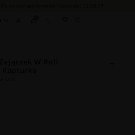
30% na cały asortyment! Pozostało: 13:20:18
0
BLOG
Zajączek W Roli
 Kapturka
2344264