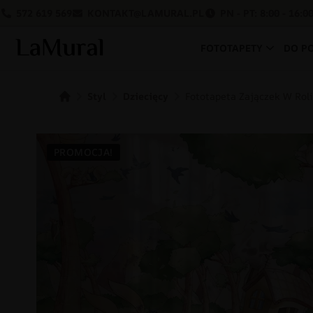
572 619 569
KONTAKT@LAMURAL.PL
PN - PT: 8:00 - 16:0
FOTOTAPETY
DO P
Styl
Dziecięcy
Fototapeta Zajączek W Rol
PROMOCJA!