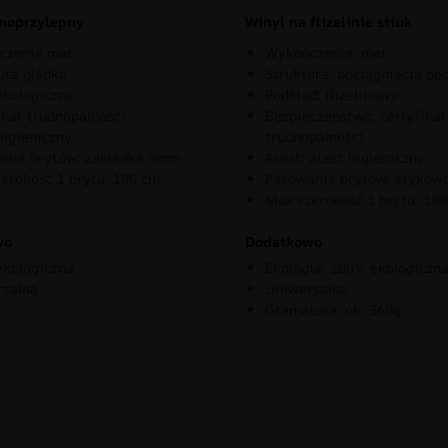
moprzylepny
Winyl na flizelinie stiuk
czenie mat
Wykończenie: mat
ura gładka
Struktura: pociągnięcia pę
kologiczna
Podkład: flizelinowy
ikat trudnopalności
Bezpieczeństwo: certyfikat
higieniczny
trudnopalności
nie brytów: zakladka 5mm
Atest: atest higieniczny
erokość 1 brytu: 100 cm
Pasowanie brytów: stykow
Max szerokość 1 brytu: 10
wo
Dodatkowo
kologiczna
Ekologia: 100% ekologiczn
rsalna
Uniwersalna
Gramatura: ok. 360g