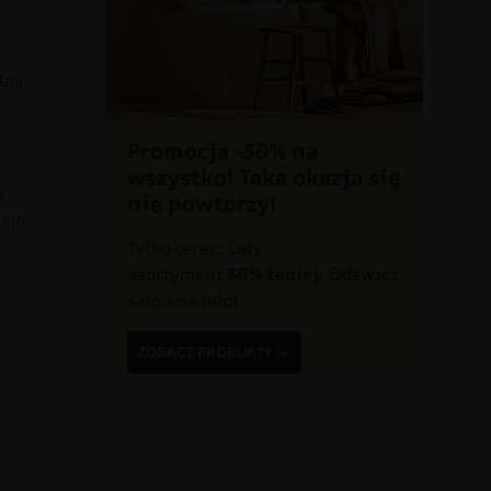
dzla
Promocja -30% na
wszystko! Taka okazja się
o
nie powtórzy!
0 cm
Tylko teraz: Cały
asortyment
30% taniej.
Odśwież
a
salon na lato!
ZOBACZ PRODUKTY