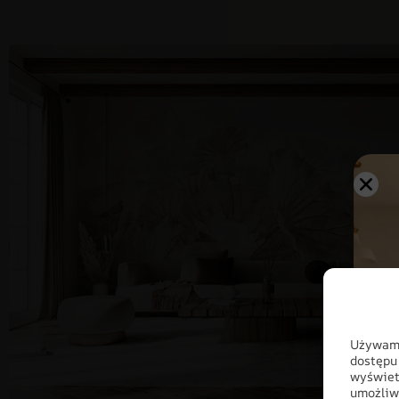
Używamy
dostępu
wyświet
umożliw