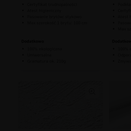
Certyfikat trudnopalności
Podkła
Atest higieniczny
Certyf
Pasowanie brytów: stykowo
Atest 
Max szerokość 1 brytu: 100 cm
Pasowa
Max sz
Dodatkowo
Dodatko
100% ekologiczna
100% e
Uniwersalna
Odporn
Gramatura ok. 210g
Zmywa