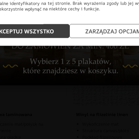
alne identyfikatory na tej stronie. Brak wyrażenia zgody lub jej 
korzystnie wpłynąć na niektóre cechy i funkcje.
KCEPTUJ WSZYSTKO
ZARZĄDZAJ OPCJA
znaj rodzaje naszych materia
owa laminowana
Winyl na flizelinie linen
zenie mat/połysk na
Wykończenie mat
ienie
Struktura canvas/płóto
ura gładka
Podkład flizelinowy