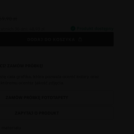
69.90 zł
Produkt dostępny
tatnich 30 dni:
48.93 zł
DODAJ DO KOSZYKA
CI? ZAMÓW PRÓBKĘ!
się cała grafika, która pozwala ocenić kolory oraz
i któremu ocenisz jakość zdjęcia.
ZAMÓW PRÓBKĘ FOTOTAPETY
ZAPYTAJ O PRODUKT
 materiału