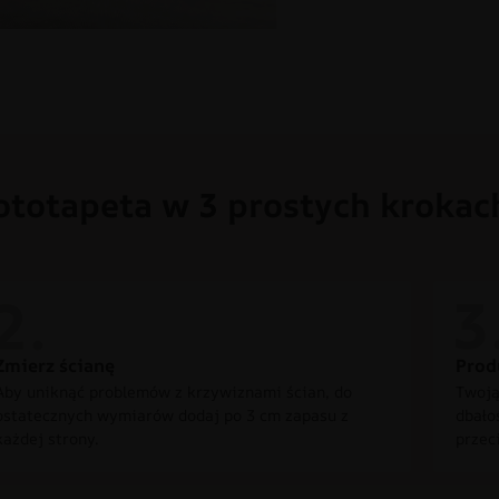
ototapeta w 3 prostych krokac
Zmierz ścianę
Prod
Aby uniknąć problemów z krzywiznami ścian, do
Twoją
ostatecznych wymiarów dodaj po 3 cm zapasu z
dbało
każdej strony.
przec