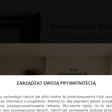
Nowoczesna dek
Odmień swoje wnętrze dzięki fot
design z najwyższą jakością wyk
myślą o nowoczesnych przestrzen
salonu, aż po profesjonalne biur
pełnej personalizacji, produkt i
ściany, stając się głównym punk
CHŁOPIEC
DLA DZIECI
DO
ZARZĄDZAJ SWOJĄ PRYWATNOŚCIĄ
DZIEWCZYNKA
FOTOTAPETY
 technologii takich jak pliki cookie do przechowywania i/lub uzy
ODCIENIE ZIELENI
STYL
 do informacji o urządzeniu. Robimy to, aby poprawić jakość przegl
lać (nie)spersonalizowane reklamy. Wyrażenie zgody na te tec
i nam przetwarzanie danych, takich jak zachowanie podczas prze