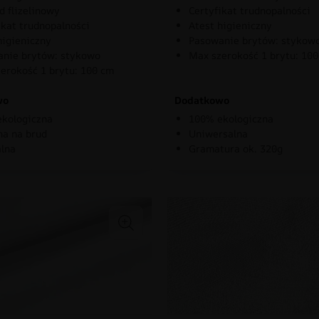
d flizelinowy
Certyfikat trudnopalności
ikat trudnopalności
Atest higieniczny
higieniczny
Pasowanie brytów: stykow
nie brytów: stykowo
Max szerokość 1 brytu: 10
erokość 1 brytu: 100 cm
wo
Dodatkowo
kologiczna
100% ekologiczna
a na brud
Uniwersalna
lna
Gramatura ok. 320g