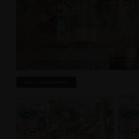
WŁĄCZ KADROWANIE