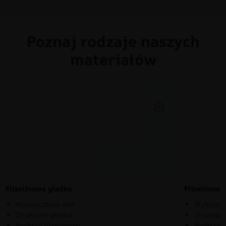
Poznaj rodzaje naszych
materiałów
Flizelinowa gładka
Flizelinow
Wykończenie mat
Wykończe
Struktura gładka
Struktura
Podkład flizelinowy
Podkład f