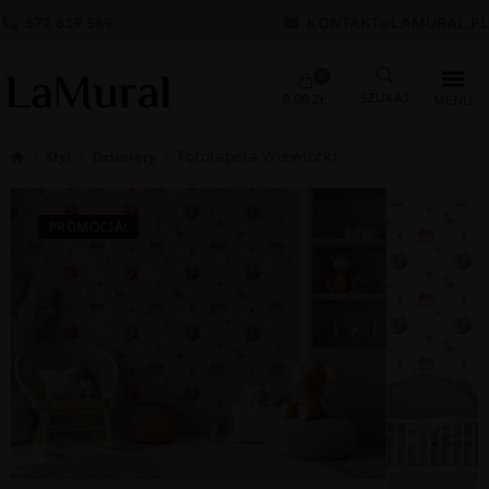
572 619 569
KONTAKT@LAMURAL.PL
0
0.00
ZŁ
Fototapeta Wiewiórki
Styl
Dziecięcy
PROMOCJA!