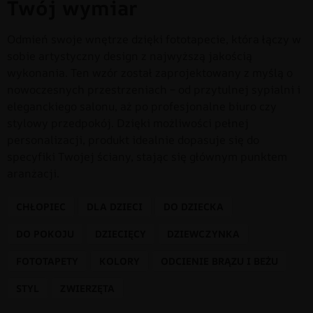
Twój wymiar
Odmień swoje wnętrze dzięki fototapecie, która łączy w
sobie artystyczny design z najwyższą jakością
wykonania. Ten wzór został zaprojektowany z myślą o
nowoczesnych przestrzeniach – od przytulnej sypialni i
eleganckiego salonu, aż po profesjonalne biuro czy
stylowy przedpokój. Dzięki możliwości pełnej
personalizacji, produkt idealnie dopasuje się do
specyfiki Twojej ściany, stając się głównym punktem
aranżacji.
CHŁOPIEC
DLA DZIECI
DO DZIECKA
DO POKOJU
DZIECIĘCY
DZIEWCZYNKA
FOTOTAPETY
KOLORY
ODCIENIE BRĄZU I BEŻU
STYL
ZWIERZĘTA