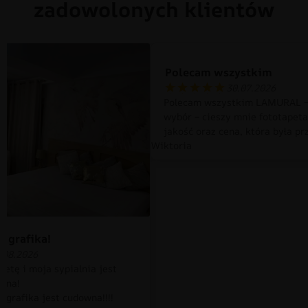
zadowolonych klientów
Polecam wszystkim
30.07.2026
Polecam wszystkim LAMURAL –
wybór – cieszy mnie fototapet
jakość oraz cena, która była pr
Wiktoria
 grafika!
.08.2026
petę i moja sypialnia jest
czna!
 grafika jest cudowna!!!!