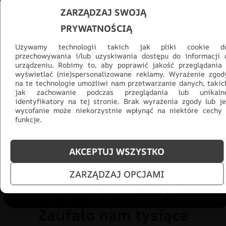
ZARZĄDZAJ SWOJĄ
PRYWATNOŚCIĄ
Używamy technologii takich jak pliki cookie d
przechowywania i/lub uzyskiwania dostępu do informacji 
urządzeniu. Robimy to, aby poprawić jakość przeglądania 
wyświetlać (nie)spersonalizowane reklamy. Wyrażenie zgod
Promocja -30% na wszystko! Taka
na te technologie umożliwi nam przetwarzanie danych, takic
jak zachowanie podczas przeglądania lub unikaln
okazja się nie powtórzy!
identyfikatory na tej stronie. Brak wyrażenia zgody lub je
wycofanie może niekorzystnie wpłynąć na niektóre cechy 
Tylko teraz: Cały asortyment
30% taniej.
Odśwież
funkcje.
salon na lato!
AKCEPTUJ WSZYSTKO
ZOBACZ PRODUKTY
ZARZĄDZAJ OPCJAMI
Zaufało nam tysiące