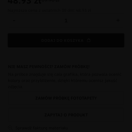
48.93
zł
69.90 zł
Najniższa cena z ostatnich 30 dni:
48.93 zł
-
+
DODAJ DO KOSZYKA
NIE MASZ PEWNOŚCI? ZAMÓW PRÓBKĘ!
Na próbce znajduje się cała grafika, która pozwala ocenić
kolory oraz przybliżenie, dzięki któremu ocenisz jakość
zdjęcia.
ZAMÓW PRÓBKĘ FOTOTAPETY
ZAPYTAJ O PRODUKT
Sprawdź fakturę materiału