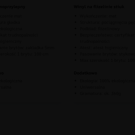
moprzylepny
Winyl na flizelinie stiuk
czenie mat
Wykończenie: mat
ura gładka
Struktura: pociągnięcia pę
kologiczna
Podkład: flizelinowy
ikat trudnopalności
Bezpieczeństwo: certyfikat
higieniczny
trudnopalności
nie brytów: zakladka 5mm
Atest: atest higieniczny
erokość 1 brytu: 100 cm
Pasowanie brytów: stykow
Max szerokość 1 brytu: 10
wo
Dodatkowo
kologiczna
Ekologia: 100% ekologiczn
rsalna
Uniwersalna
Gramatura: ok. 360g