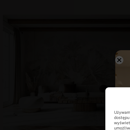
Używamy
dostępu
wyświet
umożliw