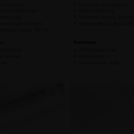
d flizelinowy
Certyfikat trudnopalności
ikat trudnopalności
Atest higieniczny
higieniczny
Pasowanie brytów: stykow
nie brytów: stykowo
Max szerokość 1 brytu: 10
erokość 1 brytu: 100 cm
wo
Dodatkowo
kologiczna
100% ekologiczna
a na brud
Uniwersalna
lna
Gramatura ok. 320g