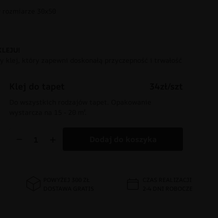
rozmiarze 30x50
KLEJU!
 klej, który zapewni doskonałą przyczepność i trwałość
Klej do tapet
34zł/szt
Do wszystkich rodzajów tapet. Opakowanie
wystarcza na 15 - 20 m².
−
+
Dodaj do koszyka
POWYŻEJ 300 ZŁ
CZAS REALIZACJI
DOSTAWA GRATIS
2-4 DNI ROBOCZE