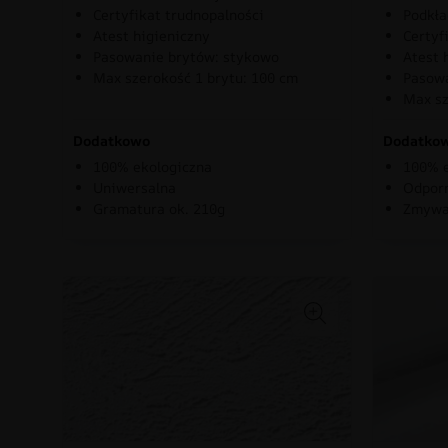
Certyfikat trudnopalności
Podkła
Atest higieniczny
Certyf
Pasowanie brytów: stykowo
Atest 
Max szerokość 1 brytu: 100 cm
Pasowa
Max sz
Dodatkowo
Dodatko
100% ekologiczna
100% e
Uniwersalna
Odporn
Gramatura ok. 210g
Zmywa