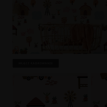
WŁĄCZ KADROWANIE