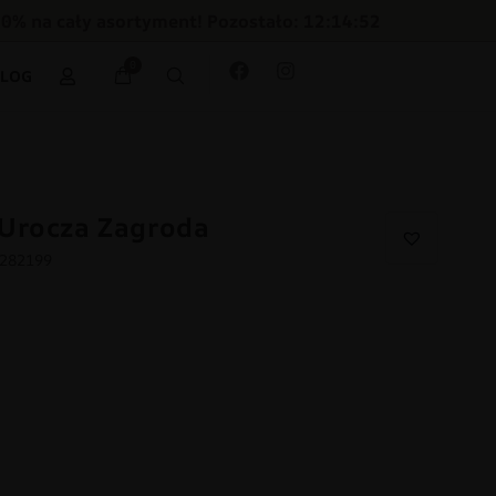
30% na cały asortyment! Pozostało: 12:14:51
0
BLOG
Urocza Zagroda
8282199