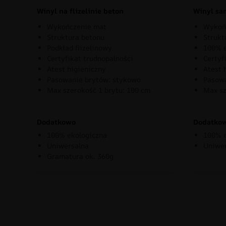
Winyl na flizelinie beton
Winyl sa
Wykończenie mat
Wykoń
Struktura betonu
Strukt
Podkład flizelinowy
100% e
Certyfikat trudnopalności
Certyf
Atest higieniczny
Atest 
Pasowanie brytów: stykowo
Pasowa
Max szerokość 1 brytu: 100 cm
Max sz
Dodatkowo
Dodatko
100% ekologiczna
100% e
Uniwersalna
Uniwe
Gramatura ok. 360g