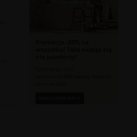
dzla
Promocja -30% na
wszystko! Taka okazja się
o
nie powtórzy!
0 cm
Tylko teraz: Cały
asortyment
30% taniej.
Odśwież
a
salon na lato!
ZOBACZ PRODUKTY