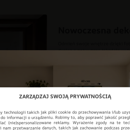
Nowoczesna dek
Odmień swoje wnętrze dzięki fot
design z najwyższą jakością wyk
myślą o nowoczesnych przestrzen
salonu, aż po profesjonalne biur
pełnej personalizacji, produkt i
ściany, stając się głównym punk
CHŁOPIEC
DLA DZIECI
DO
ZARZĄDZAJ SWOJĄ PRYWATNOŚCIĄ
DZIEWCZYNKA
FOTOTAPETY
 technologii takich jak pliki cookie do przechowywania i/lub uzy
ODCIENIE CZERWIENI
STYL
 do informacji o urządzeniu. Robimy to, aby poprawić jakość przegl
lać (nie)spersonalizowane reklamy. Wyrażenie zgody na te tec
i nam przetwarzanie danych, takich jak zachowanie podczas prze