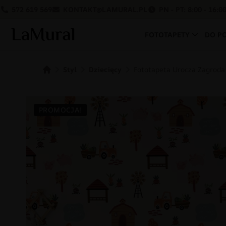
572 619 569
KONTAKT@LAMURAL.PL
PN - PT: 8:00 - 16:0
FOTOTAPETY
DO P
Styl
Dziecięcy
Fototapeta Urocza Zagroda
PROMOCJA!