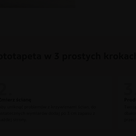
ototapeta w 3 prostych krokac
Zmierz ścianę
Prod
Aby uniknąć problemów z krzywiznami ścian, do
Twoją
ostatecznych wymiarów dodaj po 3 cm zapasu z
dbało
każdej strony.
przec