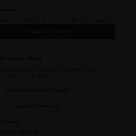
69.90 zł
Produkt dostępny
tatnich 30 dni:
48.93 zł
DODAJ DO KOSZYKA
CI? ZAMÓW PRÓBKĘ!
się cała grafika, która pozwala ocenić kolory oraz
i któremu ocenisz jakość zdjęcia.
ZAMÓW PRÓBKĘ FOTOTAPETY
ZAPYTAJ O PRODUKT
 materiału
 2-4 dni roboczych