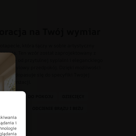
oracja na Twój wymiar
otapecie, która łączy w sobie artystyczny
onania. Ten wzór został zaprojektowany z
iach – od przytulnej sypialni i eleganckiego
o czy stylowy przedpokój. Dzięki możliwości
dealnie dopasuje się do specyfiki Twojej
tem aranżacji.
 DZIECKA
DO POKOJU
DZIECIĘCY
KOLORY
ODCIENIE BRĄZU I BEŻU
skiwania
ądania i
hnologie
glądania