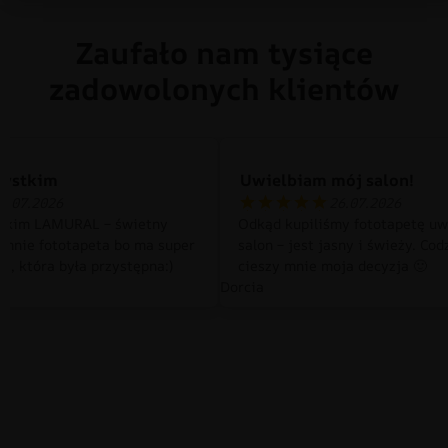
Zaufało nam tysiące
zadowolonych klientów
zystkim
Uwielbiam mój salon!
0.07.2026
26.07.2026
tkim LAMURAL – świetny
Odkąd kupiliśmy fototapetę uw
 mnie fototapeta bo ma super
salon – jest jasny i świeży. Cod
a, która była przystępna:)
cieszy mnie moja decyzja 🙂
Dorcia