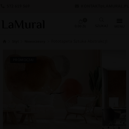
572 619 569
KONTAKT@LAMURAL.PL
0
0.00
ZŁ
Fototapeta Sztuka Abstrakcji
Styl
Nowoczesny
PROMOCJA!