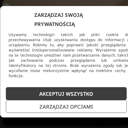
ZARZĄDZAJ SWOJĄ
PRYWATNOŚCIĄ
Używamy technologii takich jak pliki cookie d
przechowywania i/lub uzyskiwania dostępu do informacji 
urządzeniu. Robimy to, aby poprawić jakość przeglądania 
wyświetlać (nie)spersonalizowane reklamy. Wyrażenie zgod
na te technologie umożliwi nam przetwarzanie danych, takic
jak zachowanie podczas przeglądania lub unikaln
identyfikatory na tej stronie. Brak wyrażenia zgody lub je
Promocja -30% na wszystko! Taka
wycofanie może niekorzystnie wpłynąć na niektóre cechy 
okazja się nie powtórzy!
funkcje.
Tylko teraz: Cały asortyment
30% taniej.
Odśwież
salon na lato!
AKCEPTUJ WSZYSTKO
ZARZĄDZAJ OPCJAMI
ZOBACZ PRODUKTY