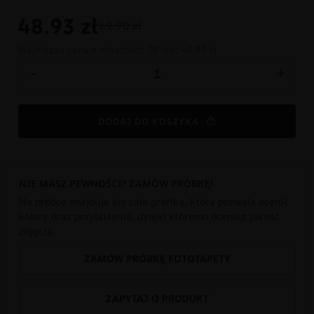
48.93
zł
69.90 zł
Najniższa cena z ostatnich 30 dni:
48.93 zł
-
+
DODAJ DO KOSZYKA
NIE MASZ PEWNOŚCI? ZAMÓW PRÓBKĘ!
Na próbce znajduje się cała grafika, która pozwala ocenić
kolory oraz przybliżenie, dzięki któremu ocenisz jakość
zdjęcia.
ZAMÓW PRÓBKĘ FOTOTAPETY
ZAPYTAJ O PRODUKT