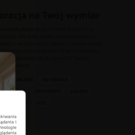
oracja na Twój wymiar
otapecie, która łączy w sobie artystyczny
onania. Ten wzór został zaprojektowany z
iach – od przytulnej sypialni i eleganckiego
o czy stylowy przedpokój. Dzięki możliwości
dealnie dopasuje się do specyfiki Twojej
tem aranżacji.
A NIEMOWLAKA
DO DZIECKA
IEWCZYNKA
FOTOTAPETY
KOLORY
IE SZAROŚCI
STYL
skiwania
ądania i
hnologie
glądania