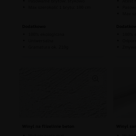
Pasowanie brytów: stykowo
Atest 
Max szerokość 1 brytu: 100 cm
Pasowa
Max sz
Dodatkowo
Dodatko
100% ekologiczna
100% e
Uniwersalna
Odporn
Gramatura ok. 210g
Zmywa
Winyl na flizelinie beton
Winyl sa
Wykończenie mat
Wykoń