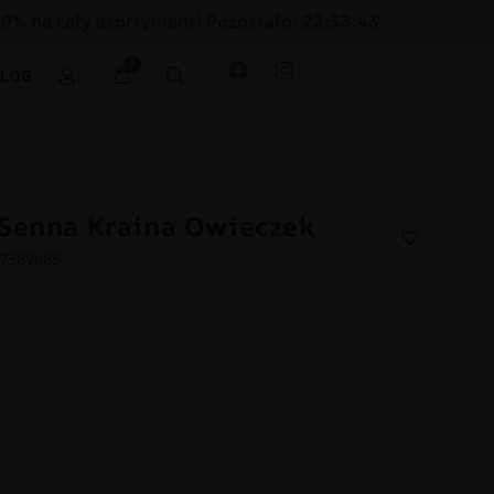
30% na cały asortyment! Pozostało: 22:33:42
0
BLOG
 Senna Kraina Owieczek
17389685