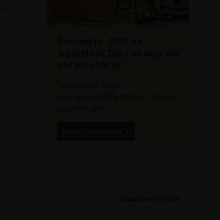
dzla
Promocja -30% na
wszystko! Taka okazja się
o
nie powtórzy!
0 cm
Tylko teraz: Cały
asortyment
30% taniej.
Odśwież
a
salon na lato!
ZOBACZ PRODUKTY
ZOBACZ WSZYSTKIE