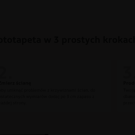
ototapeta w 3 prostych krokac
Zmierz ścianę
Prod
Aby uniknąć problemów z krzywiznami ścian, do
Twoją
ostatecznych wymiarów dodaj po 3 cm zapasu z
dbało
każdej strony.
przec