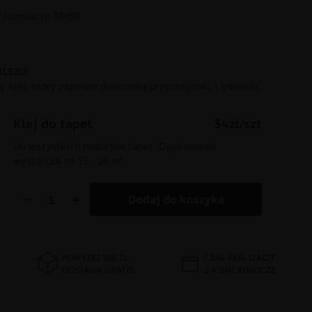
rozmiarze 30x50
KLEJU!
 klej, który zapewni doskonałą przyczepność i trwałość
Klej do tapet
34zł/szt
Do wszystkich rodzajów tapet. Opakowanie
wystarcza na 15 - 20 m².
−
+
Dodaj do koszyka
POWYŻEJ 300 ZŁ
CZAS REALIZACJI
DOSTAWA GRATIS
2-4 DNI ROBOCZE