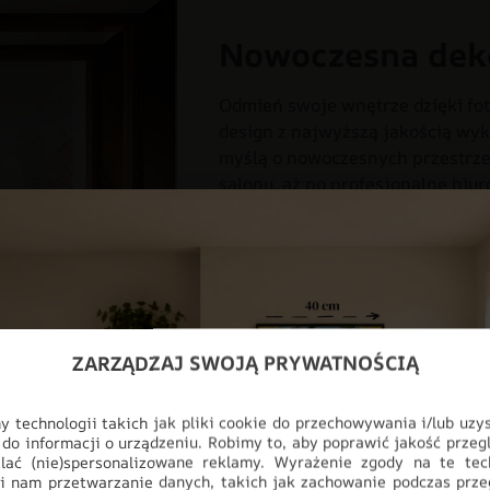
Nowoczesna dek
Odmień swoje wnętrze dzięki fot
design z najwyższą jakością wyk
myślą o nowoczesnych przestrzen
salonu, aż po profesjonalne biur
pełnej personalizacji, produkt i
ściany, stając się głównym punk
CHŁOPIEC
DLA DZIECI
DL
DO POKOJU
DZIECIĘCY
DZ
ZARZĄDZAJ SWOJĄ PRYWATNOŚCIĄ
ODCIENIE RÓŻOWEGO
ODCIEN
 technologii takich jak pliki cookie do przechowywania i/lub uzy
 do informacji o urządzeniu. Robimy to, aby poprawić jakość przegl
lać (nie)spersonalizowane reklamy. Wyrażenie zgody na te tec
i nam przetwarzanie danych, takich jak zachowanie podczas prze