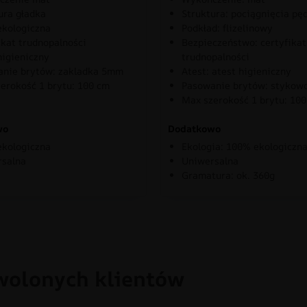
ura gładka
Struktura: pociągnięcia pę
kologiczna
Podkład: flizelinowy
ikat trudnopalności
Bezpieczeństwo: certyfikat
higieniczny
trudnopalności
nie brytów: zakladka 5mm
Atest: atest higieniczny
erokość 1 brytu: 100 cm
Pasowanie brytów: stykow
Max szerokość 1 brytu: 10
wo
Dodatkowo
kologiczna
Ekologia: 100% ekologiczn
rsalna
Uniwersalna
Gramatura: ok. 360g
wolonych klientów