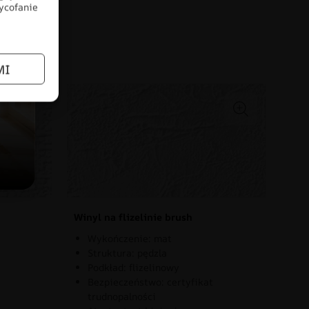
wycofanie
łów
MI
Winyl na flizelinie brush
Wykończenie: mat
Struktura: pędzla
Podkład: flizelinowy
Bezpieczeństwo: certyfikat
trudnopalności