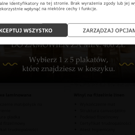
alne identyfikatory na tej stronie. Brak wyrażenia zgody lub jej 
korzystnie wpłynąć na niektóre cechy i funkcje.
znaj rodzaje naszych materia
KCEPTUJ WSZYSTKO
ZARZĄDZAJ OPCJA
owa laminowana
Winyl na flizelinie linen
zenie mat/połysk na
Wykończenie mat
ienie
Struktura canvas/płóto
ura gładka
Podkład flizelinowy
d flizelinowy
Certyfikat trudnopalności
ikat trudnopalności
Atest higieniczny