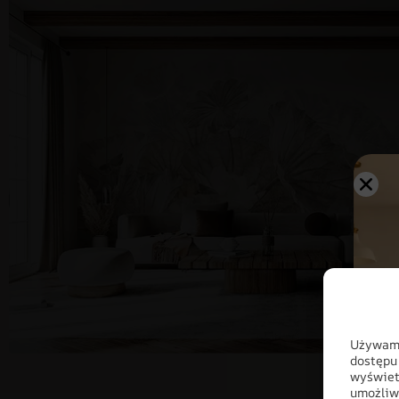
Używamy
dostępu
wyświet
umożliw