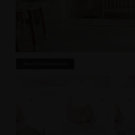
WŁĄCZ KADROWANIE