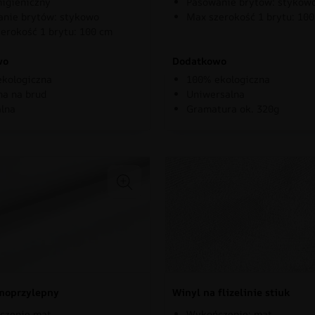
higieniczny
Pasowanie brytów: stykow
nie brytów: stykowo
Max szerokość 1 brytu: 10
erokość 1 brytu: 100 cm
wo
Dodatkowo
kologiczna
100% ekologiczna
a na brud
Uniwersalna
lna
Gramatura ok. 320g
moprzylepny
Winyl na flizelinie stiuk
czenie mat
Wykończenie: mat