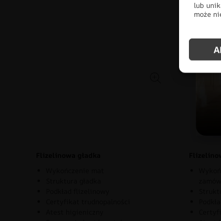
lub unik
może nie
Po
A
Flizelinowa gładka
Flizelin
Wykończenie mat
Wykońc
Struktura gładka
zamów
Podkład flizelinowy
Strukt
Certyfikat trudnopalności
Podkła
Atest higieniczny
Certyf