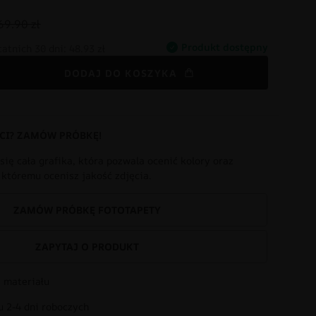
69.90 zł
Produkt dostępny
tatnich 30 dni:
48.93 zł
DODAJ DO KOSZYKA
CI? ZAMÓW PRÓBKĘ!
się cała grafika, która pozwala ocenić kolory oraz
i któremu ocenisz jakość zdjęcia.
ZAMÓW PRÓBKĘ FOTOTAPETY
ZAPYTAJ O PRODUKT
 materiału
 2-4 dni roboczych