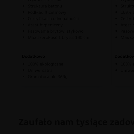
Struktura betonu
Strukt
Podkład flizelinowy
100% e
Certyfikat trudnopalności
Certyf
Atest higieniczny
Atest 
Pasowanie brytów: stykowo
Pasowa
Max szerokość 1 brytu: 100 cm
Max sz
Dodatkowo
Dodatko
100% ekologiczna
100% e
Uniwersalna
Uniwe
Gramatura ok. 360g
Zaufało nam tysiące zado