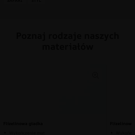
SAFARI
STYL
Poznaj rodzaje naszych
materiałów
Flizelinowa gładka
Flizelinow
Wykończenie mat
Wykończe