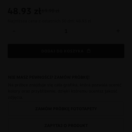
48.93
zł
69.90 zł
Najniższa cena z ostatnich 30 dni:
48.93 zł
-
+
DODAJ DO KOSZYKA
NIE MASZ PEWNOŚCI? ZAMÓW PRÓBKĘ!
Na próbce znajduje się cała grafika, która pozwala ocenić
kolory oraz przybliżenie, dzięki któremu ocenisz jakość
zdjęcia.
ZAMÓW PRÓBKĘ FOTOTAPETY
ZAPYTAJ O PRODUKT