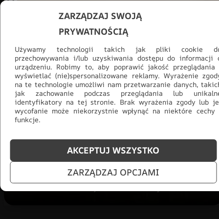
ZARZĄDZAJ SWOJĄ
PRYWATNOŚCIĄ
Używamy technologii takich jak pliki cookie d
przechowywania i/lub uzyskiwania dostępu do informacji 
urządzeniu. Robimy to, aby poprawić jakość przeglądania 
wyświetlać (nie)spersonalizowane reklamy. Wyrażenie zgod
na te technologie umożliwi nam przetwarzanie danych, takic
jak zachowanie podczas przeglądania lub unikaln
Promocja -30% na wszystko! Taka
identyfikatory na tej stronie. Brak wyrażenia zgody lub je
okazja się nie powtórzy!
wycofanie może niekorzystnie wpłynąć na niektóre cechy 
funkcje.
Tylko teraz: Cały asortyment
30% taniej.
Odśwież
salon na lato!
AKCEPTUJ WSZYSTKO
ZOBACZ PRODUKTY
ZARZĄDZAJ OPCJAMI