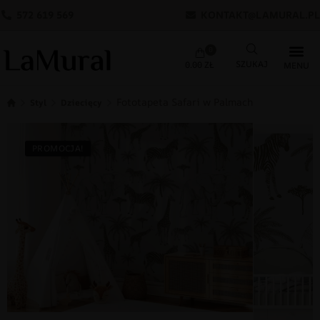
572 619 569
KONTAKT@LAMURAL.PL
0
0.00
ZŁ
Fototapeta Safari w Palmach
Styl
Dziecięcy
PROMOCJA!