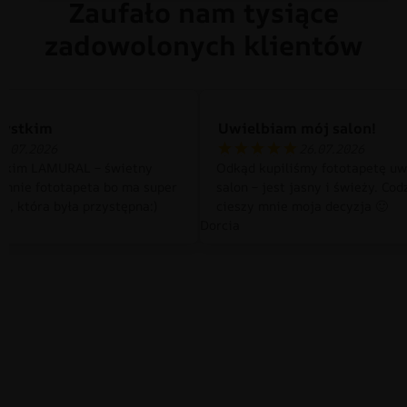
Zaufało nam tysiące
zadowolonych klientów
zystkim
Uwielbiam mój salon!
0.07.2026
26.07.2026
tkim LAMURAL – świetny
Odkąd kupiliśmy fototapetę uw
 mnie fototapeta bo ma super
salon – jest jasny i świeży. Cod
a, która była przystępna:)
cieszy mnie moja decyzja 🙂
Dorcia