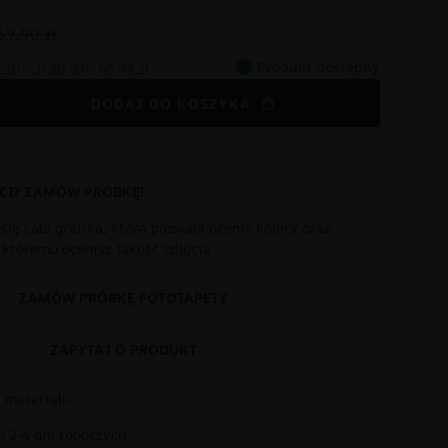
69.90 zł
Produkt dostępny
tatnich 30 dni:
48.93 zł
DODAJ DO KOSZYKA
CI? ZAMÓW PRÓBKĘ!
się cała grafika, która pozwala ocenić kolory oraz
i któremu ocenisz jakość zdjęcia.
ZAMÓW PRÓBKĘ FOTOTAPETY
ZAPYTAJ O PRODUKT
 materiału
 2-4 dni roboczych