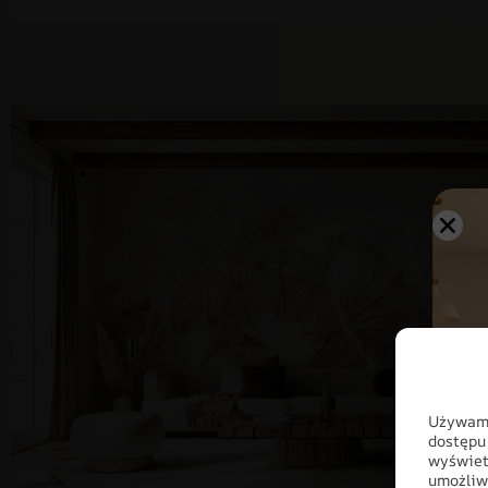
Używamy
dostępu
wyświet
umożliw