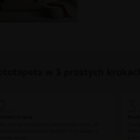
ototapeta w 3 prostych krokac
Zmierz ścianę
Prod
Aby uniknąć problemów z krzywiznami ścian, do
Twoją
ostatecznych wymiarów dodaj po 3 cm zapasu z
dbało
każdej strony.
przec