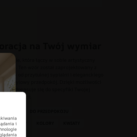
oracja na Twój wymiar
otapecie, która łączy w sobie artystyczny
onania. Ten wzór został zaprojektowany z
iach – od przytulnej sypialni i eleganckiego
o czy stylowy przedpokój. Dzięki możliwości
dealnie dopasuje się do specyfiki Twojej
tem aranżacji.
O POKOJU
DO PRZEDPOKOJU
skiwania
FOTOTAPETY
KOLORY
KWIATY
ądania i
hnologie
glądania