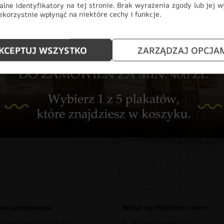
alne identyfikatory na tej stronie. Brak wyrażenia zgody lub jej 
korzystnie wpłynąć na niektóre cechy i funkcje.
KCEPTUJ WSZYSTKO
ZARZĄDZAJ OPCJA
znaj rodzaje naszych materia
owa laminowana
Winyl na flizelinie linen
zenie mat/połysk na
Wykończenie mat