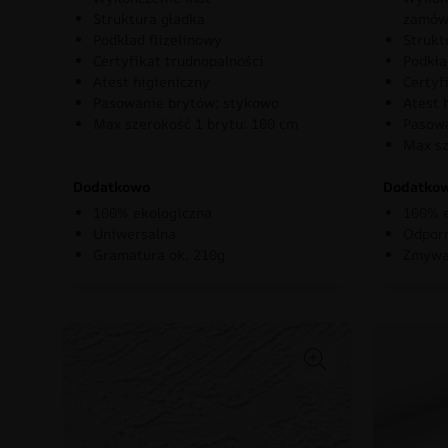
Struktura gładka
zamów
Podkład flizelinowy
Strukt
Certyfikat trudnopalności
Podkła
Atest higieniczny
Certyf
Pasowanie brytów: stykowo
Atest 
Max szerokość 1 brytu: 100 cm
Pasowa
Max sz
Dodatkowo
Dodatko
100% ekologiczna
100% e
Uniwersalna
Odporn
Gramatura ok. 210g
Zmywa