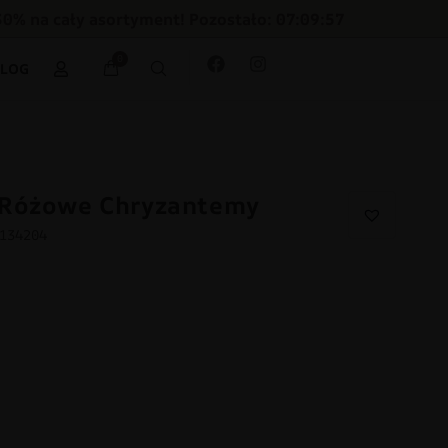
30% na cały asortyment! Pozostało: 07:09:55
0
BLOG
 Różowe Chryzantemy
4134204