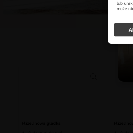
lub unik
może nie
A
Po
Flizelinowa gładka
Flizelin
Wykończenie mat
Wykońc