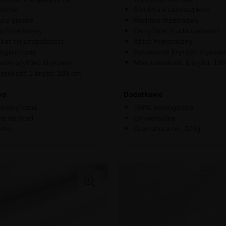
ienie
Struktura canvas/płóto
ura gładka
Podkład flizelinowy
d flizelinowy
Certyfikat trudnopalności
ikat trudnopalności
Atest higieniczny
higieniczny
Pasowanie brytów: stykow
nie brytów: stykowo
Max szerokość 1 brytu: 10
erokość 1 brytu: 100 cm
wo
Dodatkowo
kologiczna
100% ekologiczna
a na brud
Uniwersalna
lna
Gramatura ok. 320g