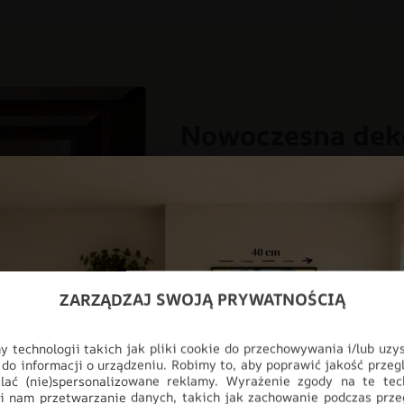
Nowoczesna dek
Odmień swoje wnętrze dzięki fot
design z najwyższą jakością wyk
myślą o nowoczesnych przestrzen
salonu, aż po profesjonalne biur
pełnej personalizacji, produkt i
ściany, stając się głównym punk
ZARZĄDZAJ SWOJĄ PRYWATNOŚCIĄ
3D
BOHO
DO BIURA
D
 technologii takich jak pliki cookie do przechowywania i/lub uzy
DO SALONU
DO SYPIALNI
 do informacji o urządzeniu. Robimy to, aby poprawić jakość przegl
lać (nie)spersonalizowane reklamy. Wyrażenie zgody na te tec
i nam przetwarzanie danych, takich jak zachowanie podczas prze
ODCIENIE RÓŻOWEGO
STYL