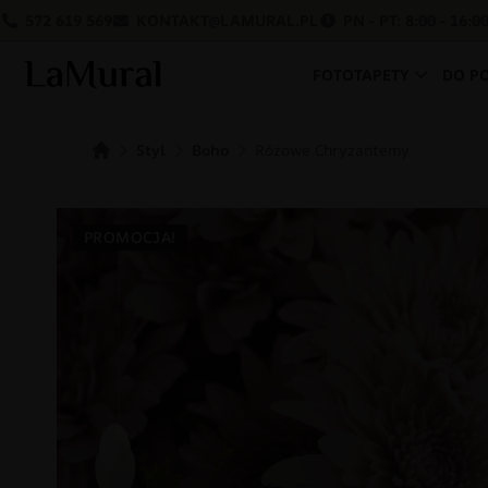
572 619 569
KONTAKT@LAMURAL.PL
PN - PT: 8:00 - 16:0
FOTOTAPETY
DO P
Styl
Boho
Różowe Chryzantemy
PROMOCJA!