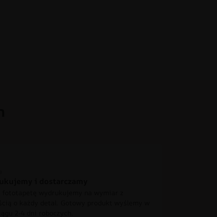
h
ukujemy i dostarczamy
 fototapetę wydrukujemy na wymiar z
ścią o każdy detal. Gotowy produkt wyślemy w
iągu 2-4 dni roboczych.