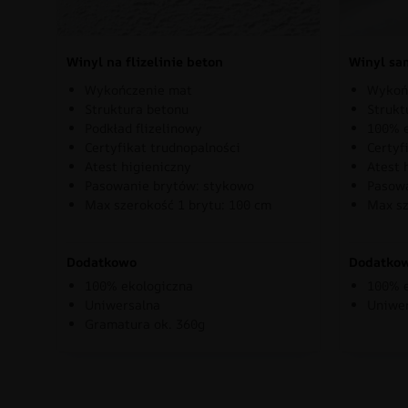
Winyl na flizelinie beton
Winyl sa
Wykończenie mat
Wykoń
Struktura betonu
Strukt
Podkład flizelinowy
100% e
Certyfikat trudnopalności
Certyf
Atest higieniczny
Atest 
Pasowanie brytów: stykowo
Pasowa
Max szerokość 1 brytu: 100 cm
Max sz
Dodatkowo
Dodatko
100% ekologiczna
100% e
Uniwersalna
Uniwe
Gramatura ok. 360g