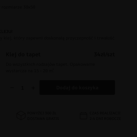
rozmiarze 30x50
KLEJU!
 klej, który zapewni doskonałą przyczepność i trwałość
Klej do tapet
34zł/szt
Do wszystkich rodzajów tapet. Opakowanie
wystarcza na 15 - 20 m².
−
+
Dodaj do koszyka
POWYŻEJ 300 ZŁ
CZAS REALIZACJI
DOSTAWA GRATIS
2-4 DNI ROBOCZE