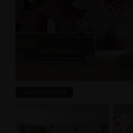
WŁĄCZ KADROWANIE