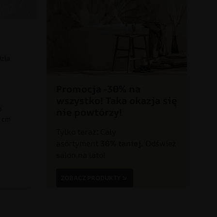
dzla
Promocja -30% na
wszystko! Taka okazja się
o
nie powtórzy!
0 cm
Tylko teraz: Cały
asortyment
30% taniej.
Odśwież
a
salon na lato!
ZOBACZ PRODUKTY