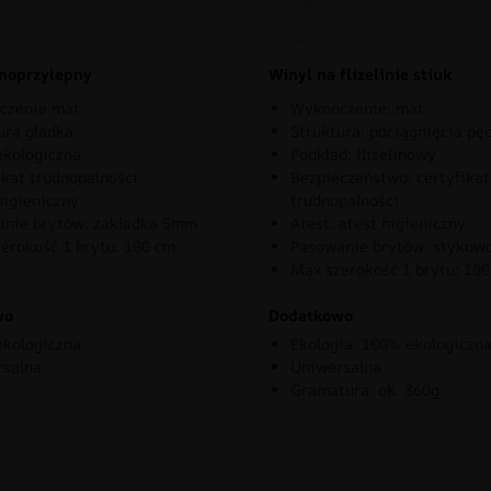
moprzylepny
Winyl na flizelinie stiuk
czenie mat
Wykończenie: mat
ura gładka
Struktura: pociągnięcia pę
kologiczna
Podkład: flizelinowy
ikat trudnopalności
Bezpieczeństwo: certyfikat
higieniczny
trudnopalności
nie brytów: zakladka 5mm
Atest: atest higieniczny
erokość 1 brytu: 100 cm
Pasowanie brytów: stykow
Max szerokość 1 brytu: 10
wo
Dodatkowo
kologiczna
Ekologia: 100% ekologiczn
rsalna
Uniwersalna
Gramatura: ok. 360g