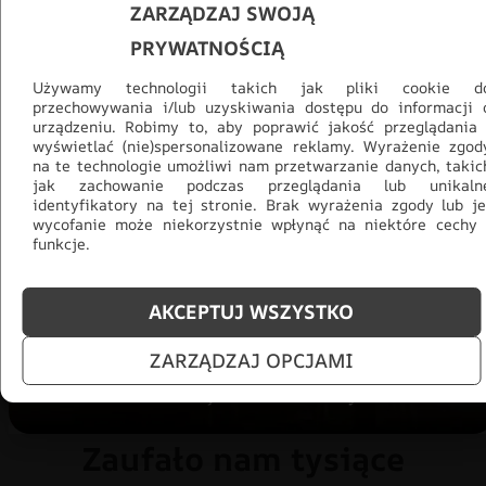
ZARZĄDZAJ SWOJĄ
PRYWATNOŚCIĄ
Używamy technologii takich jak pliki cookie d
przechowywania i/lub uzyskiwania dostępu do informacji 
urządzeniu. Robimy to, aby poprawić jakość przeglądania 
wyświetlać (nie)spersonalizowane reklamy. Wyrażenie zgod
na te technologie umożliwi nam przetwarzanie danych, takic
Promocja -30% na wszystko! Taka
jak zachowanie podczas przeglądania lub unikaln
okazja się nie powtórzy!
identyfikatory na tej stronie. Brak wyrażenia zgody lub je
wycofanie może niekorzystnie wpłynąć na niektóre cechy 
Tylko teraz: Cały asortyment
30% taniej.
Odśwież
funkcje.
salon na lato!
AKCEPTUJ WSZYSTKO
ZOBACZ PRODUKTY
ZARZĄDZAJ OPCJAMI
Zaufało nam tysiące