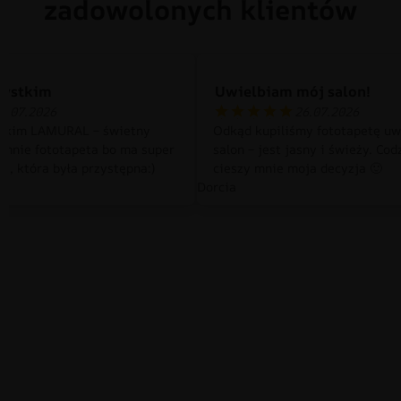
zadowolonych klientów
zystkim
Uwielbiam mój salon!
0.07.2026
26.07.2026
tkim LAMURAL – świetny
Odkąd kupiliśmy fototapetę uw
 mnie fototapeta bo ma super
salon – jest jasny i świeży. Cod
a, która była przystępna:)
cieszy mnie moja decyzja 🙂
Dorcia