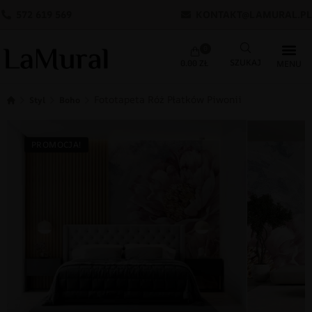
572 619 569
KONTAKT@LAMURAL.PL
0
0.00
ZŁ
Fototapeta Róż Płatków Piwonii
Styl
Boho
PROMOCJA!