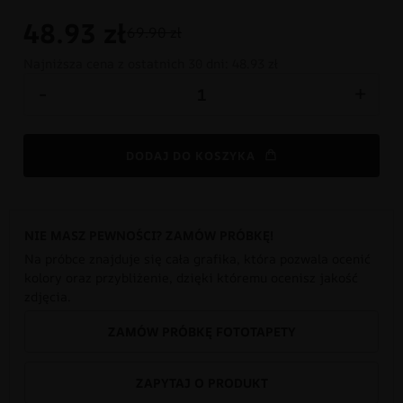
48.93
zł
69.90 zł
Najniższa cena z ostatnich 30 dni:
48.93 zł
-
+
DODAJ DO KOSZYKA
NIE MASZ PEWNOŚCI? ZAMÓW PRÓBKĘ!
Na próbce znajduje się cała grafika, która pozwala ocenić
kolory oraz przybliżenie, dzięki któremu ocenisz jakość
zdjęcia.
ZAMÓW PRÓBKĘ FOTOTAPETY
ZAPYTAJ O PRODUKT