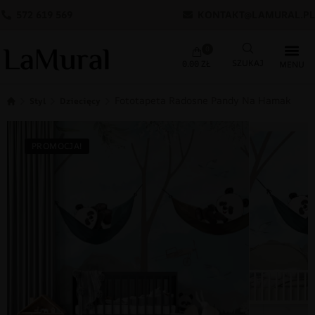
572 619 569
KONTAKT@LAMURAL.PL
0
0.00
ZŁ
Fototapeta Radosne Pandy Na Hamaku
Styl
Dziecięcy
PROMOCJA!