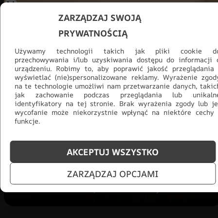
ZARZĄDZAJ SWOJĄ
PRYWATNOŚCIĄ
Używamy technologii takich jak pliki cookie d
przechowywania i/lub uzyskiwania dostępu do informacji 
urządzeniu. Robimy to, aby poprawić jakość przeglądania 
wyświetlać (nie)spersonalizowane reklamy. Wyrażenie zgod
na te technologie umożliwi nam przetwarzanie danych, takic
jak zachowanie podczas przeglądania lub unikaln
Promocja -30% na wszystko! Taka
identyfikatory na tej stronie. Brak wyrażenia zgody lub je
okazja się nie powtórzy!
wycofanie może niekorzystnie wpłynąć na niektóre cechy 
funkcje.
Tylko teraz: Cały asortyment
30% taniej.
Odśwież
salon na lato!
AKCEPTUJ WSZYSTKO
ZOBACZ PRODUKTY
ZARZĄDZAJ OPCJAMI