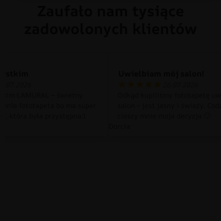
Zaufało nam tysiące
zadowolonych klientów
zystkim
Uwielbiam mój salon!
0.07.2026
26.07.2026
tkim LAMURAL – świetny
Odkąd kupiliśmy fototapetę uw
 mnie fototapeta bo ma super
salon – jest jasny i świeży. Cod
a, która była przystępna:)
cieszy mnie moja decyzja 🙂
Dorcia