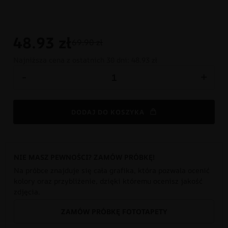
48.93
zł
69.90 zł
Najniższa cena z ostatnich 30 dni:
48.93 zł
-
+
DODAJ DO KOSZYKA
NIE MASZ PEWNOŚCI? ZAMÓW PRÓBKĘ!
Na próbce znajduje się cała grafika, która pozwala ocenić
kolory oraz przybliżenie, dzięki któremu ocenisz jakość
zdjęcia.
ZAMÓW PRÓBKĘ FOTOTAPETY