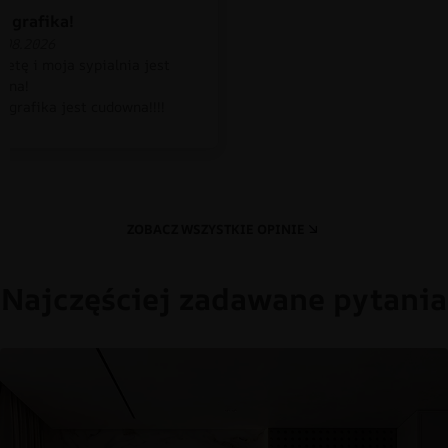
 grafika!
.08.2026
petę i moja sypialnia jest
czna!
 grafika jest cudowna!!!!
ZOBACZ WSZYSTKIE OPINIE
Najczęściej zadawane pytania