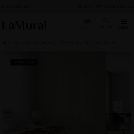
572 619 569
KONTAKT@LAMURAL.PL
0
0.00
ZŁ
Fototapeta Pustynny Wiatr
Styl
Minimalistyczny
PROMOCJA!