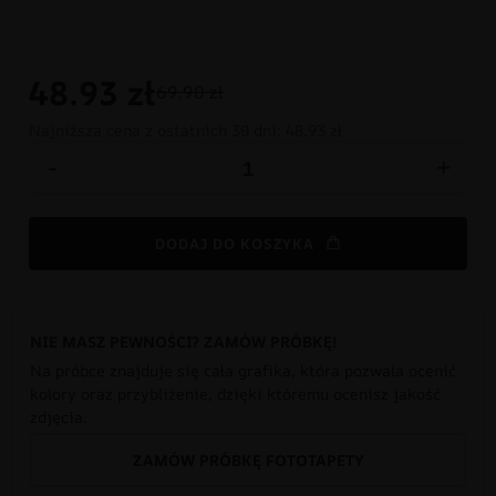
48.93
zł
69.90 zł
Najniższa cena z ostatnich 30 dni:
48.93 zł
-
+
DODAJ DO KOSZYKA
NIE MASZ PEWNOŚCI? ZAMÓW PRÓBKĘ!
Na próbce znajduje się cała grafika, która pozwala ocenić
kolory oraz przybliżenie, dzięki któremu ocenisz jakość
zdjęcia.
ZAMÓW PRÓBKĘ FOTOTAPETY