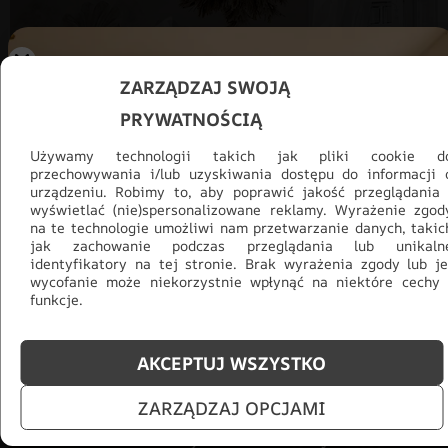
ZARZĄDZAJ SWOJĄ
PRYWATNOŚCIĄ
Używamy technologii takich jak pliki cookie d
przechowywania i/lub uzyskiwania dostępu do informacji 
urządzeniu. Robimy to, aby poprawić jakość przeglądania 
wyświetlać (nie)spersonalizowane reklamy. Wyrażenie zgod
na te technologie umożliwi nam przetwarzanie danych, takic
jak zachowanie podczas przeglądania lub unikaln
identyfikatory na tej stronie. Brak wyrażenia zgody lub je
Promocja -30% na wszystko! Taka
wycofanie może niekorzystnie wpłynąć na niektóre cechy 
funkcje.
okazja się nie powtórzy!
Tylko teraz: Cały asortyment
30% taniej.
Odśwież
AKCEPTUJ WSZYSTKO
salon na lato!
ZARZĄDZAJ OPCJAMI
ZOBACZ PRODUKTY