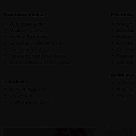
Flizelinowa gładka
Flizelinow
Wykończenie mat
Wykończe
Struktura gładka
Struktura
Podkład flizelinowy
Podkład f
Certyfikat trudnopalności
Certyfika
Atest higieniczny
Atest hig
Pasowanie brytów: stykowo
Pasowani
Max szerokość 1 brytu: 100 cm
Max szer
Dodatkowo
Dodatkowo
100% eko
100% ekologiczna
Odporna 
Uniwersalna
Zmywaln
Gramatura ok. 210g