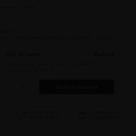
rozmiarze 30x50
KLEJU!
 klej, który zapewni doskonałą przyczepność i trwałość
Klej do tapet
34zł/szt
Do wszystkich rodzajów tapet. Opakowanie
wystarcza na 15 - 20 m².
−
+
Dodaj do koszyka
POWYŻEJ 300 ZŁ
CZAS REALIZACJI
DOSTAWA GRATIS
2-4 DNI ROBOCZE