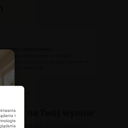
h
ukujemy i dostarczamy
 fototapetę wydrukujemy na wymiar z
ścią o każdy detal. Gotowy produkt wyślemy w
iągu 2-4 dni roboczych.
oracja na Twój wymiar
skiwania
ądania i
hnologie
otapecie, która łączy w sobie artystyczny
glądania