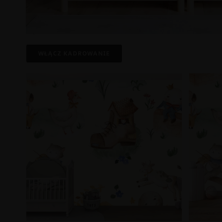
WŁĄCZ KADROWANIE