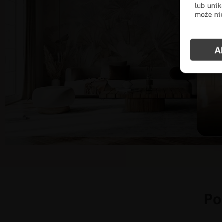
lub unik
może nie
A
Po