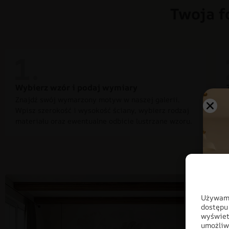
Twoja f
Wybierz wzór i podaj wymiary
Znajdź swój wymarzony motyw w naszej galerii.
Wpisz szerokość i wysokość ściany, wybierz rodzaj
materiału oraz ewentualne odbicie lustrzane wzoru.
Używamy
dostępu
wyświet
umożliw