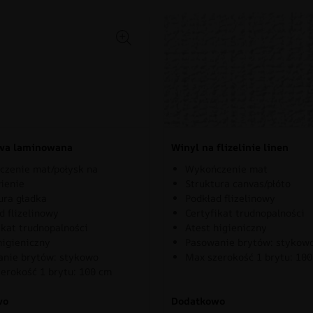
owa laminowana
Winyl na flizelinie linen
zenie mat/połysk na
Wykończenie mat
ienie
Struktura canvas/płóto
ura gładka
Podkład flizelinowy
d flizelinowy
Certyfikat trudnopalności
ikat trudnopalności
Atest higieniczny
higieniczny
Pasowanie brytów: stykow
nie brytów: stykowo
Max szerokość 1 brytu: 10
erokość 1 brytu: 100 cm
wo
Dodatkowo