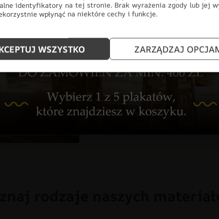
alne identyfikatory na tej stronie. Brak wyrażenia zgody lub jej 
design z najwyższą jakością wyk
korzystnie wpłynąć na niektóre cechy i funkcje.
myślą o nowoczesnych przestrzen
salonu, aż po profesjonalne biur
pełnej personalizacji, produkt i
KCEPTUJ WSZYSTKO
ZARZĄDZAJ OPCJA
ściany, stając się głównym punk
CHŁOPIEC
DLA DZIECI
DO
DZIEWCZYNKA
FOTOTAPETY
ZWIERZĘTA
znaj rodzaje naszych materia