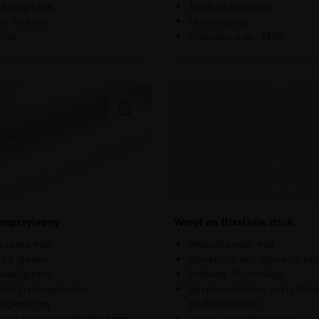
kologiczna
100% ekologiczna
a na brud
Uniwersalna
lna
Gramatura ok. 320g
moprzylepny
Winyl na flizelinie stiuk
czenie mat
Wykończenie: mat
ura gładka
Struktura: pociągnięcia pę
kologiczna
Podkład: flizelinowy
ikat trudnopalności
Bezpieczeństwo: certyfikat
higieniczny
trudnopalności
nie brytów: zakladka 5mm
Atest: atest higieniczny