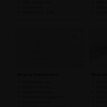
100% ekologiczna
100% e
Uniwersalna
Odporn
Gramatura ok. 210g
Zmywa
Winyl na flizelinie beton
Winyl sa
Wykończenie mat
Wykoń
Struktura betonu
Strukt
Podkład flizelinowy
100% e
Certyfikat trudnopalności
Certyf
Atest higieniczny
Atest 
Pasowanie brytów: stykowo
Pasowa