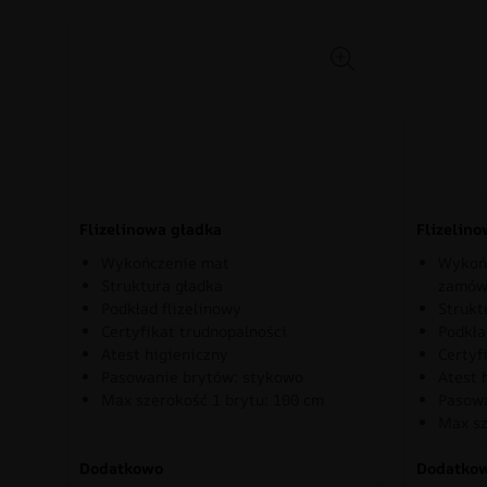
Flizelinowa gładka
Flizelin
Wykończenie mat
Wykońc
Struktura gładka
zamów
Podkład flizelinowy
Strukt
Certyfikat trudnopalności
Podkła
Atest higieniczny
Certyf
Pasowanie brytów: stykowo
Atest 
Max szerokość 1 brytu: 100 cm
Pasowa
Max sz
Dodatkowo
Dodatko