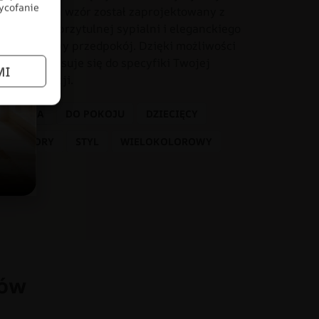
wycofanie
onania. Ten wzór został zaprojektowany z
iach – od przytulnej sypialni i eleganckiego
o czy stylowy przedpokój. Dzięki możliwości
dealnie dopasuje się do specyfiki Twojej
MI
tem aranżacji.
 DZIECKA
DO POKOJU
DZIECIĘCY
KOLORY
STYL
WIELOKOLOROWY
łów