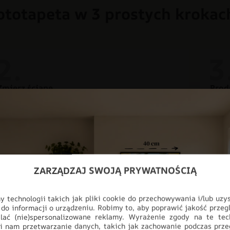
ototapeta w 3 prostych krokac
Zmierz ścianę
Prod
Aby uniknąć problemów z krzywiznami ścian, do
Twoją
ostatecznych wymiarów dodaj po 3 cm zapasu z
dbało
każdej strony.
przec
ZARZĄDZAJ SWOJĄ PRYWATNOŚCIĄ
Nowoczesna dek
 technologii takich jak pliki cookie do przechowywania i/lub uzy
 do informacji o urządzeniu. Robimy to, aby poprawić jakość przegl
lać (nie)spersonalizowane reklamy. Wyrażenie zgody na te tec
Odmień swoje wnętrze dzięki fot
i nam przetwarzanie danych, takich jak zachowanie podczas prze