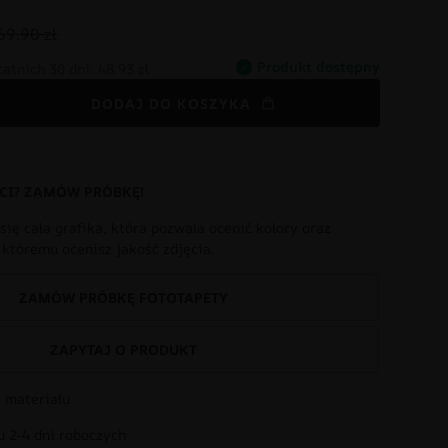
69.90 zł
Produkt dostępny
tatnich 30 dni:
48.93 zł
DODAJ DO KOSZYKA
CI? ZAMÓW PRÓBKĘ!
się cała grafika, która pozwala ocenić kolory oraz
i któremu ocenisz jakość zdjęcia.
ZAMÓW PRÓBKĘ FOTOTAPETY
ZAPYTAJ O PRODUKT
 materiału
 2-4 dni roboczych