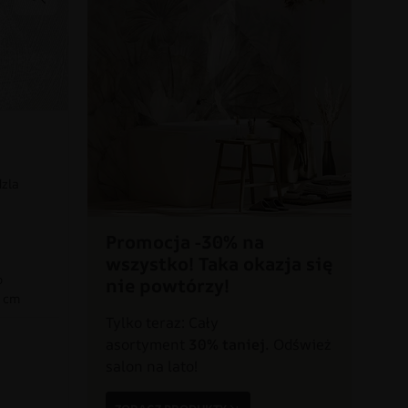
dzla
Promocja -30% na
wszystko! Taka okazja się
o
nie powtórzy!
0 cm
Tylko teraz: Cały
asortyment
30% taniej.
Odśwież
a
salon na lato!