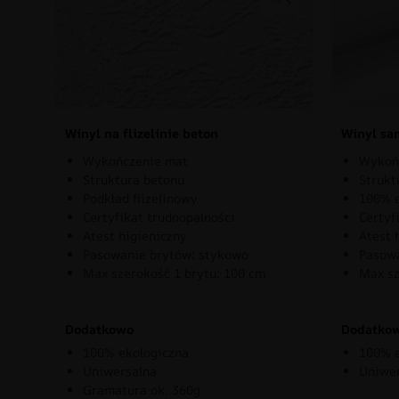
Winyl na flizelinie beton
Winyl sa
Wykończenie mat
Wykoń
Struktura betonu
Strukt
Podkład flizelinowy
100% e
Certyfikat trudnopalności
Certyf
Atest higieniczny
Atest 
Pasowanie brytów: stykowo
Pasowa
Max szerokość 1 brytu: 100 cm
Max sz
Dodatkowo
Dodatko
100% ekologiczna
100% e
Uniwersalna
Uniwe
Gramatura ok. 360g