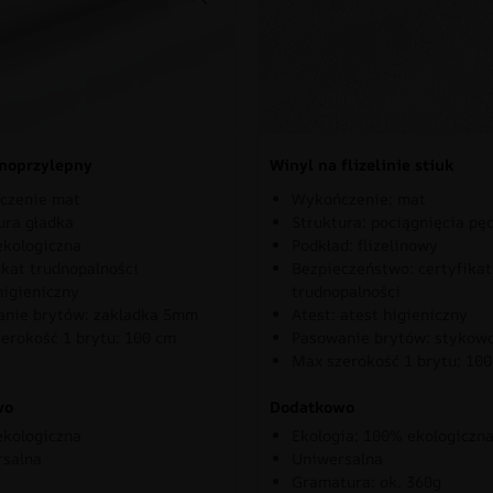
moprzylepny
Winyl na flizelinie stiuk
czenie mat
Wykończenie: mat
ura gładka
Struktura: pociągnięcia pę
kologiczna
Podkład: flizelinowy
ikat trudnopalności
Bezpieczeństwo: certyfikat
higieniczny
trudnopalności
nie brytów: zakladka 5mm
Atest: atest higieniczny
erokość 1 brytu: 100 cm
Pasowanie brytów: stykow
Max szerokość 1 brytu: 10
wo
Dodatkowo
kologiczna
Ekologia: 100% ekologiczn
rsalna
Uniwersalna
Gramatura: ok. 360g