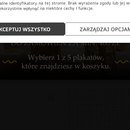
alne identyfikatory na tej stronie. Brak wyrażenia zgody lub jej 
korzystnie wpłynąć na niektóre cechy i funkcje.
DZIEWCZYNKA
FOTOTAPETY
ODCIENIE NIEBIESKIEGO
STY
KCEPTUJ WSZYSTKO
ZARZĄDZAJ OPCJA
znaj rodzaje naszych materia