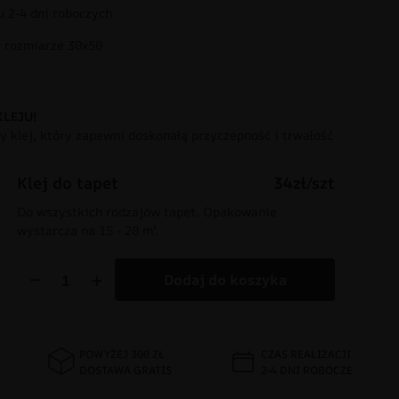
 2-4 dni roboczych
rozmiarze 30x50
KLEJU!
 klej, który zapewni doskonałą przyczepność i trwałość
Klej do tapet
34zł/szt
Do wszystkich rodzajów tapet. Opakowanie
wystarcza na 15 - 20 m².
−
+
Dodaj do koszyka
POWYŻEJ 300 ZŁ
CZAS REALIZACJI
DOSTAWA GRATIS
2-4 DNI ROBOCZE