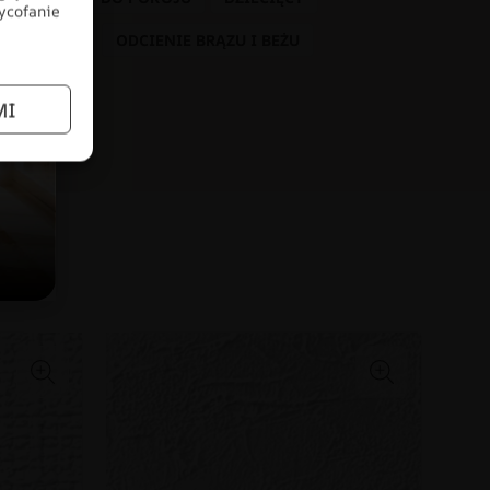
wycofanie
KOLORY
ODCIENIE BRĄZU I BEŻU
L
MI
łów