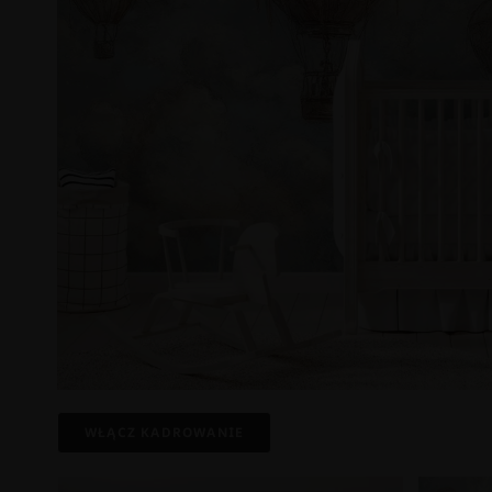
WŁĄCZ KADROWANIE