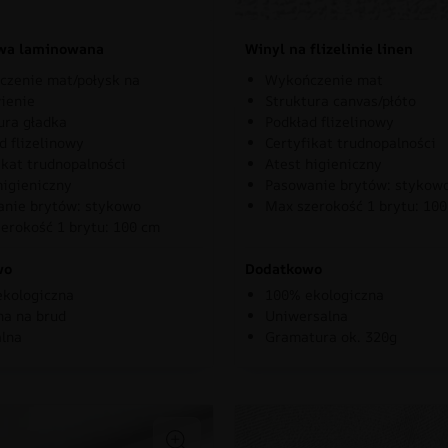
owa laminowana
Winyl na flizelinie linen
zenie mat/połysk na
Wykończenie mat
ienie
Struktura canvas/płóto
ura gładka
Podkład flizelinowy
d flizelinowy
Certyfikat trudnopalności
ikat trudnopalności
Atest higieniczny
higieniczny
Pasowanie brytów: stykow
nie brytów: stykowo
Max szerokość 1 brytu: 10
erokość 1 brytu: 100 cm
wo
Dodatkowo
kologiczna
100% ekologiczna
a na brud
Uniwersalna
lna
Gramatura ok. 320g