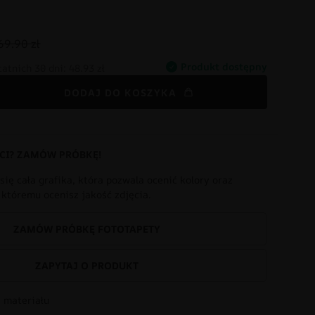
69.90 zł
Produkt dostępny
tatnich 30 dni:
48.93 zł
DODAJ DO KOSZYKA
CI? ZAMÓW PRÓBKĘ!
się cała grafika, która pozwala ocenić kolory oraz
i któremu ocenisz jakość zdjęcia.
ZAMÓW PRÓBKĘ FOTOTAPETY
ZAPYTAJ O PRODUKT
 materiału