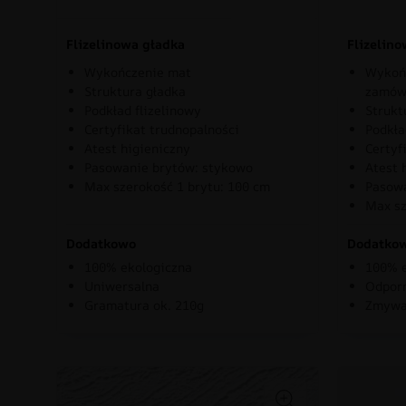
Flizelinowa gładka
Flizelin
Wykończenie mat
Wykońc
Struktura gładka
zamów
Podkład flizelinowy
Strukt
Certyfikat trudnopalności
Podkła
Atest higieniczny
Certyf
Pasowanie brytów: stykowo
Atest 
Max szerokość 1 brytu: 100 cm
Pasowa
Max sz
Dodatkowo
Dodatko
100% ekologiczna
100% e
Uniwersalna
Odporn
Gramatura ok. 210g
Zmywa