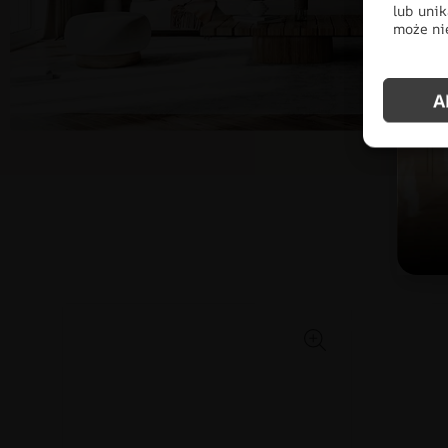
lub unik
może nie
A
Po