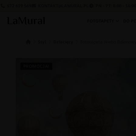
572 619 569
KONTAKT@LAMURAL.PL
PN - PT: 8:00 - 16:0
FOTOTAPETY
DO P
Styl
Dziecięcy
Fototapeta Niebo Balonow
PROMOCJA!