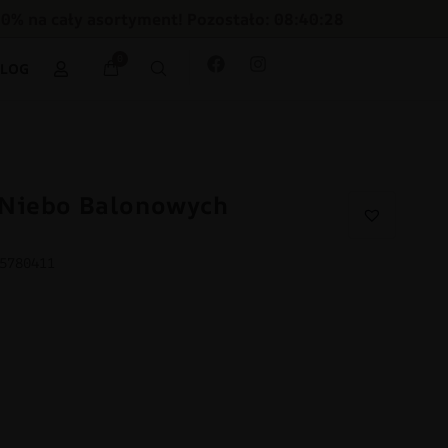
30% na cały asortyment! Pozostało: 08:40:27
0
BLOG
 Niebo Balonowych
75780411